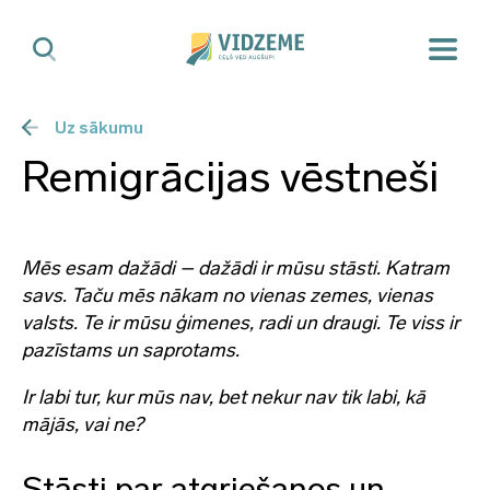
Uz sākumu
Remigrācijas vēstneši
Mēs esam dažādi – dažādi ir mūsu stāsti. Katram
savs. Taču mēs nākam no vienas zemes, vienas
valsts. Te ir mūsu ģimenes, radi un draugi. Te viss ir
pazīstams un saprotams.
Ir labi tur, kur mūs nav, bet nekur nav tik labi, kā
mājās, vai ne?
Stāsti par atgriešanos un