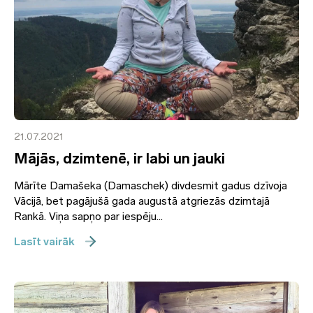
21.07.2021
Mājās, dzimtenē, ir labi un jauki
Mārīte Damašeka (Damaschek) divdesmit gadus dzīvoja
Vācijā, bet pagājušā gada augustā atgriezās dzimtajā
Rankā. Viņa sapņo par iespēju...
Lasīt vairāk