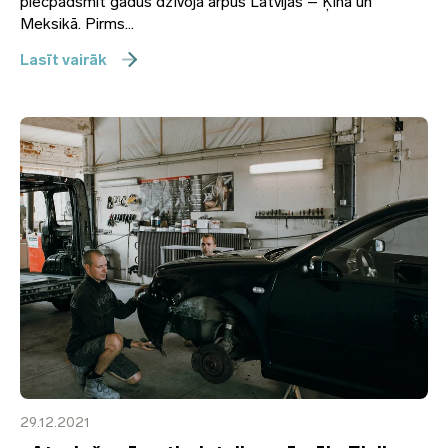
piecpadsmit gadus dzīvoja ārpus Latvijas – Ķīnā un
Meksikā. Pirms...
Lasīt vairāk
29.12.2021