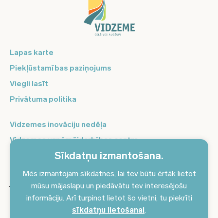
Lapas karte
Piekļūstamības paziņojums
Viegli lasīt
Privātuma politika
Vidzemes inovāciju nedēļa
Vidzemes uzņēmējdarbības centrs
Sīkdatņu izmantošana.
Balso Vidzeme
Pierakstieties jaunumiem un saņemiet aktuālākos
Mēs izmantojam sīkdatnes, lai tev būtu ērtāk lietot
jaunumus savā e-pastā!
mūsu mājaslapu un piedāvātu tev interesējošu
informāciju. Arī turpinot lietot šo vietni, tu piekrīti
Pieteikties jaunumiem
sīkdatņu lietošanai
.