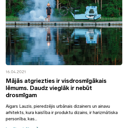
16.04.2021
Mājās atgriezties ir visdrosmīgākais
lēmums. Daudz vieglāk ir nebūt
drosmīgam
Aigars Lauzis, pieredzējis urbānais dizainers un ainavu
arhitekts, kura kaislība ir produktu dizains, ir harizmātiska
personība, kas...