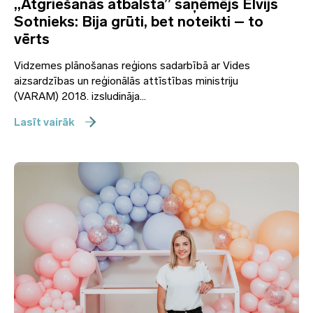
„Atgriešanās atbalsta” saņēmējs Elvijs
Sotnieks: Bija grūti, bet noteikti – to
vērts
Vidzemes plānošanas reģions sadarbībā ar Vides
aizsardzības un reģionālās attīstības ministriju
(VARAM) 2018. izsludināja...
Lasīt vairāk