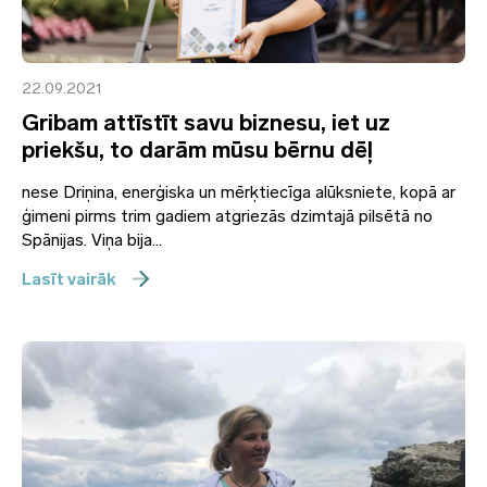
22.09.2021
Gribam attīstīt savu biznesu, iet uz
priekšu, to darām mūsu bērnu dēļ
nese Driņina, enerģiska un mērķtiecīga alūksniete, kopā ar
ģimeni pirms trim gadiem atgriezās dzimtajā pilsētā no
Spānijas. Viņa bija...
Lasīt vairāk