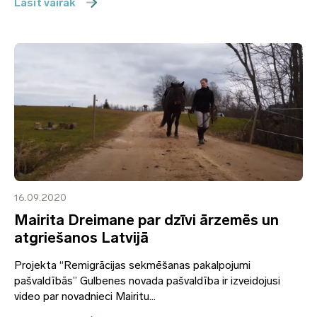
Lasīt vairāk
16.09.2020
Mairita Dreimane par dzīvi ārzemēs un
atgriešanos Latvijā
Projekta “Remigrācijas sekmēšanas pakalpojumi
pašvaldībās” Gulbenes novada pašvaldība ir izveidojusi
video par novadnieci Mairitu...