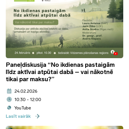
Paneļdiskusija “No ikdienas pastaigām
līdz aktīvai atpūtai dabā – vai nākotnē
tikai par maksu?”
24.02.2026
10:30 - 12:00
YouTube
Lasīt vairāk