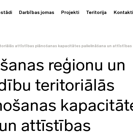
estādi
Darbības jomas
Projekti
Teritorija
Kontakt
itoriālās attīstības plānošanas kapacitātes palielināšana un attīstī
ošanas reģionu un
dību teritoriālās
ānošanas kapacitāt
un attīstības