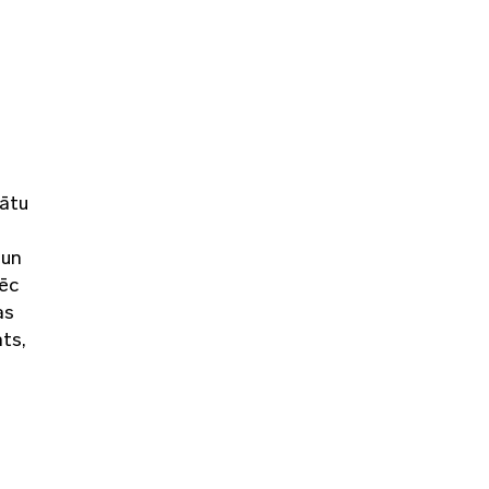
nātu
 un
pēc
as
ts,