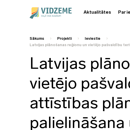
Aktualitātes
Par i
Sākums
Projekti
Ieviestie
Latvijas plānošanas reģionu un vietējo pašvaldību ter
Latvijas plān
vietējo pašval
attīstības pl
palielināšana 