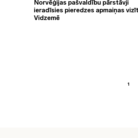
Norvēģijas pašvaldību pārstāvji
ieradīsies pieredzes apmaiņas vizī
Vidzemē
1