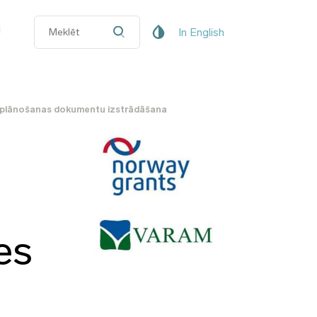
i
In English
bas plānošanas dokumentu izstrādāšana
es