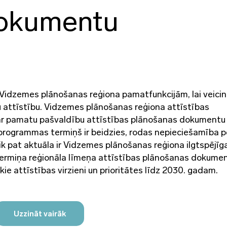
dokumentu
o Vidzemes plānošanas reģiona pamatfunkcijām, lai veici
u attīstību. Vidzemes plānošanas reģiona attīstības
ar pamatu pašvaldību attīstības plānošanas dokumentu
s programmas termiņš ir beidzies, rodas nepieciešamība 
k pat aktuāla ir Vidzemes plānošanas reģiona ilgtspējīg
lgtermiņa reģionāla līmeņa attīstības plānošanas dokumen
ie attīstības virzieni un prioritātes līdz 2030. gadam.
Uzzināt vairāk