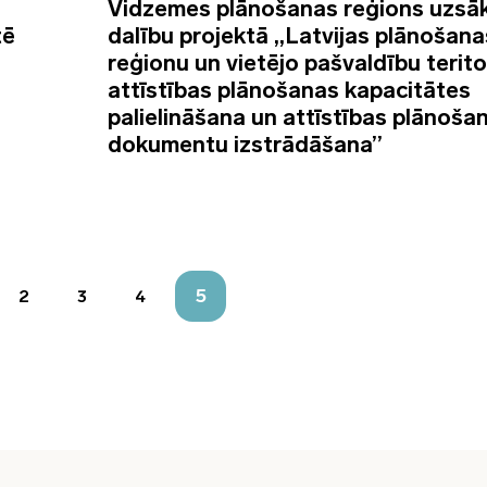
Vidzemes plānošanas reģions uzsā
tē
dalību projektā „Latvijas plānošana
reģionu un vietējo pašvaldību terito
attīstības plānošanas kapacitātes
palielināšana un attīstības plānoša
dokumentu izstrādāšana”
5
2
3
4