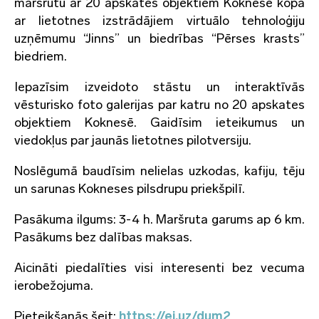
maršrutu ar 20 apskates objektiem Koknesē kopā
ar lietotnes izstrādājiem virtuālo tehnoloģiju
uzņēmumu “Jinns” un biedrības “Pērses krasts”
biedriem.
Iepazīsim izveidoto stāstu un interaktīvās
vēsturisko foto galerijas par katru no 20 apskates
objektiem Koknesē. Gaidīsim ieteikumus un
viedokļus par jaunās lietotnes pilotversiju.
Noslēgumā baudīsim nelielas uzkodas, kafiju, tēju
un sarunas Kokneses pilsdrupu priekšpilī.
Pasākuma ilgums: 3-4 h. Maršruta garums ap 6 km.
Pasākums bez dalības maksas.
Aicināti piedalīties visi interesenti bez vecuma
ierobežojuma.
Pieteikšanās šeit:
https://ej.uz/dum2