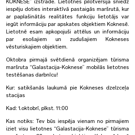
KOKNESE” izstrāde. Lietotnes pilotversija sniedz
iespēju doties interaktīvā pastaigās maršrutā, kur
ar paplašinātās realitātes funkciju lietotājs var
iegūt informāciju par apskates objektiem Koknesē.
Lietotnē esam apkopojuši attēlus un informāciju
par esošajiem un zudušajiem Kokneses
vēsturiskajiem objektiem.
Oktobra pirmajā svētdienā organizējam tūrisma
maršruta “Galastacija-Koknese” mobilās lietotnes
testēšanas darbnīcu!
Kur: satikšanās laukumā pie Kokneses dzelzceļa
stacijas
Kad: 1.oktobrī, plkst. 11:00
Kas notiks: Tev būs iespēja vienam no pirmajiem
iziet visu lietotnes “Galastacija-Koknese” tūrisma