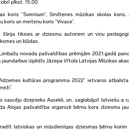
obrī plkst. 15.00.
las koris “Somnium”, Smiltenes mūzikas skolas koris,
 koris un meiteņu koris “Vivace”.
ā žūrija tiksies ar dziesmu autoriem un viņu pedagogi
iksmes un kļūdas.
 Limbažu novada pašvaldības prēmijām 2021.gadā pan
jaundarbus izpildīs Jāzepa Vītola Latvijas Mūzikas aka
idzemes kultūras programma 2022” ietvaros atbalsta
sts meži”.
 saucēju dzejnieku Ausekli, un, saglabājot latviešu a c
ada Alojas pašvaldība organizē bērnu kora dziesmu ja
 radīt latviskas un mūsdienīgas dziesmas bērnu korim