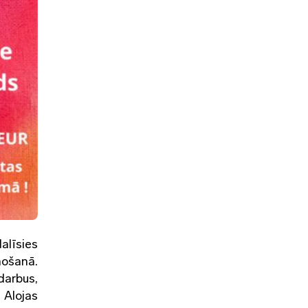
alīsies
ņošanā.
darbus,
s Alojas