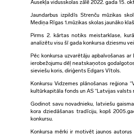
Ausekļa vidusskolas zālē 2022. gada 15. okt
Jaundarbus izpildīs Strenču mūzikas sko
Mediņa Rīgas 1.mūzikas skolas jaunāko klašu
Pirms 2. kārtas notiks meistarklase, kur
analizētu visu šī gada konkursa dziesmu ve
Pēc konkursa uzvarētāju apbalvošanas ar
ierobežojumu dēļ neatskaņotos godalgotos 
sieviešu koris, diriģents Edgars Vītols.
Konkursu Vidzemes plānošanas reģiona “V
kultūrkapitāla fonds un AS “Latvijas val
Godinot savu novadnieku, latviešu gaismas
kora dziedāšanas tradīciju, kopš 2005.g
konkursu.
Konkursa mērķi ir motivēt jaunos autorus