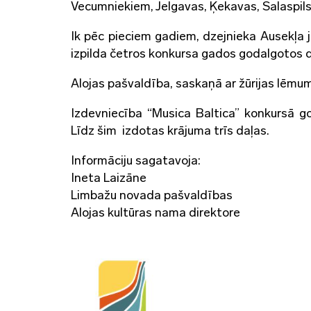
Vecumniekiem, Jelgavas, Ķekavas, Salaspil
Ik pēc pieciem gadiem, dzejnieka Ausekļa j
izpilda četros konkursa gados godalgotos 
Alojas pašvaldība, saskaņā ar žūrijas lēmu
Izdevniecība “Musica Baltica” konkursā g
Līdz šim izdotas krājuma trīs daļas.
Informāciju sagatavoja:
Ineta Laizāne
Limbažu novada pašvaldības
Alojas kultūras nama direktore