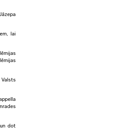
 Jāzepa
em, lai
dēmijas
dēmijas
 Valsts
appella
unrades
 un dot