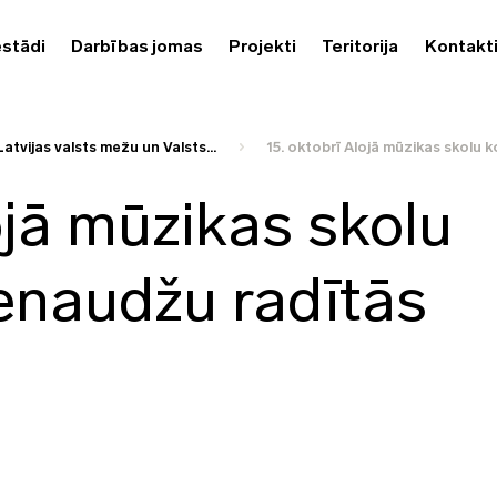
estādi
Darbības jomas
Projekti
Teritorija
Kontakt
Latvijas valsts mežu un Valsts...
15. oktobrī Alojā mūzikas skolu k
ojā mūzikas skolu
vienaudžu radītās