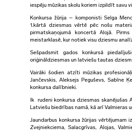
iespēju mūzikas skolu koriem izpildīt savu
Konkursa žūrija – komponisti Selga Menc
1.kārtā dziesmas vērtē pēc nošu materiā
pirmatskaņojumā koncertā Alojā. Pirms
meistarklasē, kur notiek visu dziesmu analī
Sešpadsmit gados konkursā piedalījuš
oriģināldziesmas un latviešu tautas dziesm
Vairāki šodien atzīti mūzikas profesion
Jančevskis, Aleksejs Peguševs, Sabīne Ķe
konkursa dalībnieki.
Ik rudeni konkursa dziesmas skanējušas Al
Latviešu biedrības namā, kā arī Valmieras 
Jaundarbus konkursa žūrijas vērtējumam izp
Zvejniekciema, Salacgrīvas, Alojas, Valm