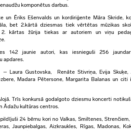
 vienaudžu komponētus darbus.
e un Ēriks Ešenvalds un kordiriģente Māra Skride, k
la, bet 2.kārtā dziesmas tiek vērtētas mūzikas sko
 2. kārtas žūrija tiekas ar autoriem un viņu peda
ze.
ies 142 jaunie autori, kas iesnieguši 256 jaunda
u apdares.
āļi – Laura Gustovska, Renāte Stivriņa, Evija Skuķe,
zbere, Madara Pētersone, Margarita Balanas un citi ir
ojā. Trīs konkursā godalgoto dziesmu koncerti notikuš
un Ādažu kultūras centros.
ildījuši 24 bērnu kori no Valkas, Smiltenes, Strenčiem,
ieras, Jaunpiebalgas, Aizkraukles, Rīgas, Madonas, Ko