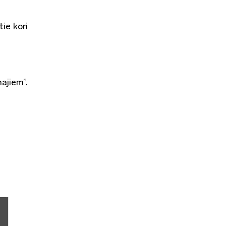
ie kori
ajiem”.