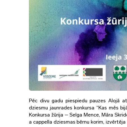
Pēc divu gadu piespiedu pauzes Alojā atk
dziesmu jaunrades konkursa “Kas mēs bijā
Konkursa žūrija – Selga Mence, Māra Skrid
a cappella dziesmas bērnu korim, izvērtēja 1