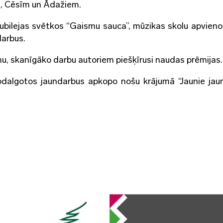
s, Cēsīm un Ādažiem.
ubilejas svētkos “Gaismu sauca”, mūzikas skolu apvienot
darbus.
mu, skanīgāko darbu autoriem piešķīrusi naudas prēmijas.
odalgotos jaundarbus apkopo nošu krājumā “Jaunie jaun