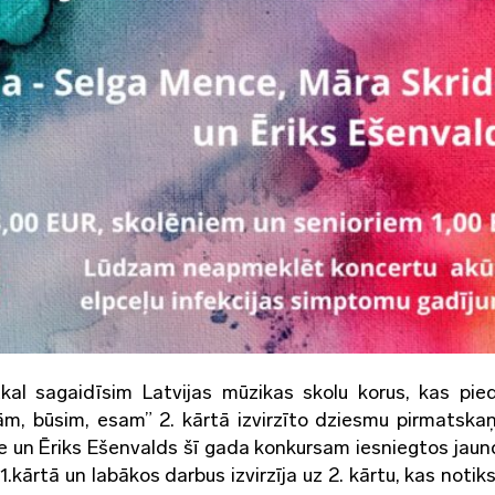
al sagaidīsim Latvijas mūzikas skolu korus, kas pied
m, būsim, esam” 2. kārtā izvirzīto dziesmu pirmatska
e un Ēriks Ešenvalds šī gada konkursam iesniegtos jaun
.kārtā un labākos darbus izvirzīja uz 2. kārtu, kas notik