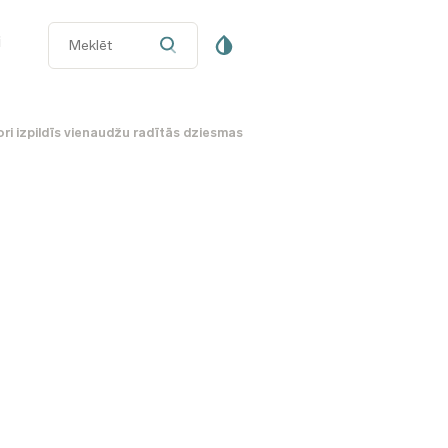
i
ori izpildīs vienaudžu radītās dziesmas