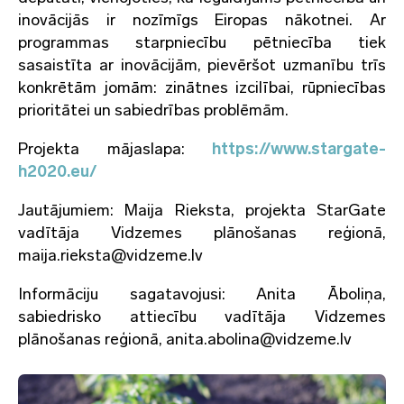
inovācijās ir nozīmīgs Eiropas nākotnei. Ar
programmas starpniecību pētniecība tiek
sasaistīta ar inovācijām, pievēršot uzmanību trīs
konkrētām jomām: zinātnes izcilībai, rūpniecības
prioritātei un sabiedrības problēmām.
Projekta mājaslapa:
https://www.stargate-
h2020.eu/
Jautājumiem: Maija Rieksta, projekta StarGate
vadītāja Vidzemes plānošanas reģionā,
maija.rieksta@vidzeme.lv
Informāciju sagatavojusi: Anita Āboliņa,
sabiedrisko attiecību vadītāja Vidzemes
plānošanas reģionā, anita.abolina@vidzeme.lv