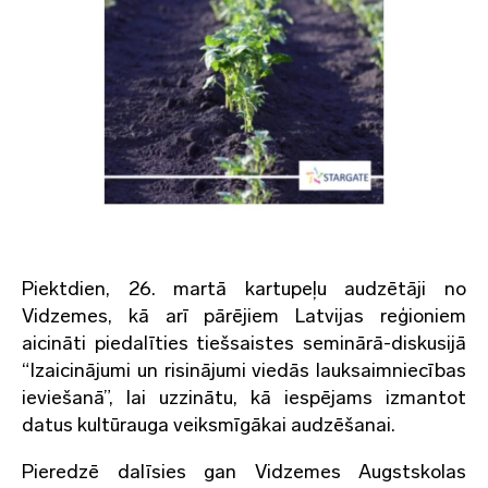
Piektdien, 26. martā kartupeļu audzētāji no
Vidzemes, kā arī pārējiem Latvijas reģioniem
aicināti piedalīties tiešsaistes seminārā-diskusijā
“Izaicinājumi un risinājumi viedās lauksaimniecības
ieviešanā”, lai uzzinātu, kā iespējams izmantot
datus kultūrauga veiksmīgākai audzēšanai.
Pieredzē dalīsies gan Vidzemes Augstskolas