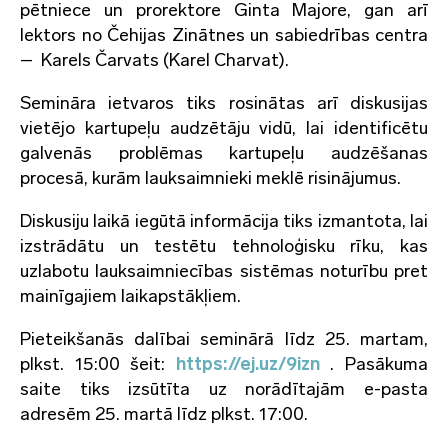
pētniece un prorektore Ginta Majore, gan arī
lektors no Čehijas Zinātnes un sabiedrības centra
– Karels Čarvats (Karel Charvat).
Semināra ietvaros tiks rosinātas arī diskusijas
vietējo kartupeļu audzētāju vidū, lai identificētu
galvenās problēmas kartupeļu audzēšanas
procesā, kurām lauksaimnieki meklē risinājumus.
Diskusiju laikā iegūtā informācija tiks izmantota, lai
izstrādātu un testētu tehnoloģisku rīku, kas
uzlabotu lauksaimniecības sistēmas noturību pret
mainīgajiem laikapstākļiem.
Pieteikšanās dalībai seminārā līdz 25. martam,
plkst. 15:00 šeit:
https://ej.uz/9izn
. Pasākuma
saite tiks izsūtīta uz norādītajām e-pasta
adresēm 25. martā līdz plkst. 17:00.