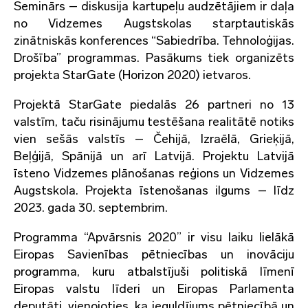
Seminārs – diskusija kartupeļu audzētājiem ir daļa
no Vidzemes Augstskolas starptautiskās
zinātniskās konferences “Sabiedrība. Tehnoloģijas.
Drošība” programmas. Pasākums tiek organizēts
projekta StarGate (Horizon 2020) ietvaros.
Projektā StarGate piedalās 26 partneri no 13
valstīm, taču risinājumu testēšana realitātē notiks
vien sešās valstīs – Čehijā, Izraēlā, Grieķijā,
Beļģijā, Spānijā un arī Latvijā. Projektu Latvijā
īsteno Vidzemes plānošanas reģions un Vidzemes
Augstskola. Projekta īstenošanas ilgums – līdz
2023. gada 30. septembrim.
Programma “Apvārsnis 2020” ir visu laiku lielākā
Eiropas Savienības pētniecības un inovāciju
programma, kuru atbalstījuši politiskā līmenī
Eiropas valstu līderi un Eiropas Parlamenta
deputāti, vienojoties, ka ieguldījums pētniecībā un