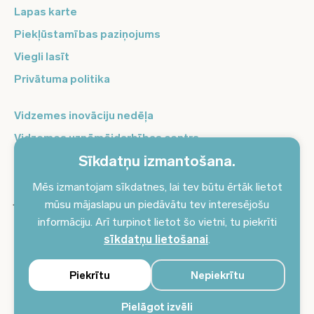
Lapas karte
Piekļūstamības paziņojums
Viegli lasīt
Privātuma politika
Vidzemes inovāciju nedēļa
Vidzemes uzņēmējdarbības centrs
Sīkdatņu izmantošana.
Balso Vidzeme
Pierakstieties jaunumiem un saņemiet aktuālākos
Mēs izmantojam sīkdatnes, lai tev būtu ērtāk lietot
jaunumus savā e-pastā!
mūsu mājaslapu un piedāvātu tev interesējošu
informāciju. Arī turpinot lietot šo vietni, tu piekrīti
Pieteikties jaunumiem
sīkdatņu lietošanai
.
Piekrītu
Nepiekrītu
Pielāgot izvēli