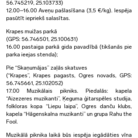
56.745219, 25.103733)
12.00–16.00 Aveņu pašlasīšana (3,5 €/kg). Iespēja
pasūtīt iepriekš salasītas.
Krapes muižas parkā
(GPS: 56.746501, 25.100631)
16.00 pastaiga parkā gida pavadībā (tikšanās pie
parka ieejas stenda);
Pie “Skaņumājas” zaļās skatuves
(“Krapes”, Krapes pagasts, Ogres novads, GPS:
56.745661, 25.102052)
17.00 Muzikālais pikniks. Piedalās: kapela
“Aizezeres muzikanti”, Ķeguma ģitarspēles studija,
folkloras kopa “Liepu laipa”, Ogres danču klubs,
kapela “Hāgenskalna muzikanti” un grupa Rahu the
Fool.
Muzikālā piknika laikā būs iespēja iegādāties vīna