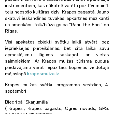
instrumentiem, kas nākotnē varētu pozitīvi mainīt
teju neesošo kultūras dzīvi Krapes pagastā. Jauno
skatuvi ieskandinās tuvākās apkārtnes muzikanti
un amerikāņu folk/blūza grupa “Rahu the Fool” no
Rīgas.
Visi apskates objekti svētku laikā atvērti bez
iepriekšējas pieteikšanās, bet citā laikā savu
apmeklējumu lūgums saskaņot ar vietas
saimniekiem. Ar Krapes muižas tūrisma pudura
piedāvājumu varat iepazīties kopienas veidotajā
mājaslapā
krapesmuiza.lv
.
Krapes muižas svētku programma sestdien, 4.
septembrī
Biedrībā “Skaņumāja”
(“Krapes”, Krapes pagasts, Ogres novads, GPS: