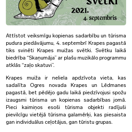
Attīstot veiksmīgu kopienas sadarbību un tūrisma
pudura piedāvājumu, 4. septembrī Krapes pagastā
tiks svinēti Krapes muižas svētki. Svētku laikā
biedrība “Skaņumāja” ar plašu muzikālo programmu
atklās “zaļo skatuvi”.
Krapes muiža ir neliela apdzīvota vieta, kas
sadalīta Ogres novada Krapes un Lēdmanes
pagastā, bet pēdējo gadu laikā piedzīvojusi spožu
izaugsmi tūrisma un kopienas sadarbības jomā.
Pieci kaimiņos esoši tūrisma objekti radījuši
pievilcīgu vietējā tūrisma galamērķi, kas piesaista
gan individuālus ceļotājus, gan tūristu grupas.