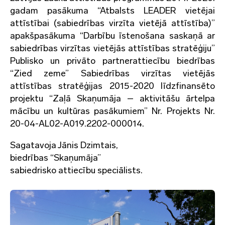
gadam pasākuma “Atbalsts LEADER vietējai
attīstībai (sabiedrības virzīta vietējā attīstība)”
apakšpasākuma “Darbību īstenošana saskaņā ar
sabiedrības virzītas vietējās attīstības stratēģiju”
Publisko un privāto partnerattiecību biedrības
“Zied zeme” Sabiedrības virzītas vietējās
attīstības stratēģijas 2015-2020 līdzfinansēto
projektu “Zaļā Skaņumāja – aktivitāšu ārtelpa
mācību un kultūras pasākumiem” Nr. Projekts Nr.
20-04-AL02-A019.2202-000014.
Sagatavoja Jānis Dzimtais,
biedrības “Skaņumāja”
sabiedrisko attiecību speciālists.