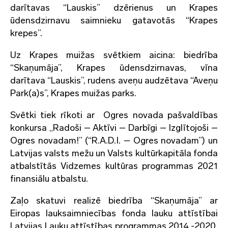
darītavas “Lauskis” dzērienus un Krapes
ūdensdzirnavu saimnieku gatavotās “Krapes
krepes”.
Uz Krapes muižas svētkiem aicina: biedrība
“Skaņumāja”, Krapes ūdensdzirnavas, vīna
darītava “Lauskis”, rudens aveņu audzētava “Aveņu
Park(a)s”, Krapes muižas parks.
Svētki tiek rīkoti ar Ogres novada pašvaldības
konkursa „Radoši – Aktīvi – Darbīgi – Izglītojoši –
Ogres novadam!” (“R.A.D.I. – Ogres novadam”) un
Latvijas valsts mežu un Valsts kultūrkapitāla fonda
atbalstītās Vidzemes kultūras programmas 2021
finansiālu atbalstu.
Zaļo skatuvi realizē biedrība “Skaņumāja” ar
Eiropas lauksaimniecības fonda lauku attīstībai
Latvijas Lauku attīstības programmas 2014.-2020.