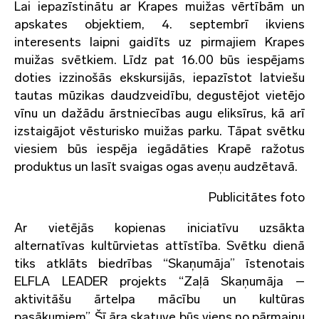
Lai iepazīstinātu ar Krapes muižas vērtībām un
apskates objektiem, 4. septembrī ikviens
interesents laipni gaidīts uz pirmajiem Krapes
muižas svētkiem. Līdz pat 16.00 būs iespējams
doties izzinošās ekskursijās, iepazīstot latviešu
tautas mūzikas daudzveidību, degustējot vietējo
vīnu un dažādu ārstniecības augu eliksīrus, kā arī
izstaigājot vēsturisko muižas parku. Tāpat svētku
viesiem būs iespēja iegādāties Krapē ražotus
produktus un lasīt svaigas ogas aveņu audzētavā.
Publicitātes foto
Ar vietējās kopienas iniciatīvu uzsākta
alternatīvas kultūrvietas attīstība. Svētku dienā
tiks atklāts biedrības “Skaņumāja” īstenotais
ELFLA LEADER projekts “Zaļā Skaņumāja –
aktivitāšu ārtelpa mācību un kultūras
pasākumiem”. Šī āra skatuve būs viens no pārmaiņu