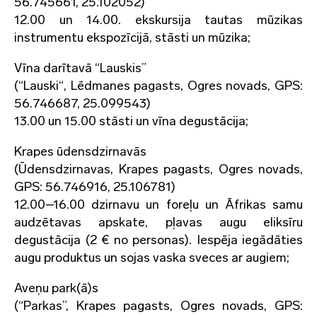
56.745661, 25.102052)
12.00 un 14.00. ekskursija tautas mūzikas
instrumentu ekspozīcijā, stāsti un mūzika;
Vīna darītavā “Lauskis”
(“Lauski“, Lēdmanes pagasts, Ogres novads, GPS:
56.746687, 25.099543)
13.00 un 15.00 stāsti un vīna degustācija;
Krapes ūdensdzirnavās
(Ūdensdzirnavas, Krapes pagasts, Ogres novads,
GPS: 56.746916, 25.106781)
12.00–16.00 dzirnavu un foreļu un Āfrikas samu
audzētavas apskate, pļavas augu eliksīru
degustācija (2 € no personas). Iespēja iegādāties
augu produktus un sojas vaska sveces ar augiem;
Aveņu park(ā)s
(“Parkas”, Krapes pagasts, Ogres novads, GPS: