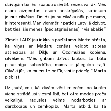
dzīvojām tur. Es izbaudu dzīvi 50 reizes vairāk. Mēs
esam aizņemtas, esam noskrējušās, satiekam
jaunus cilvēkus. Daudz jaunu cilvēku nāk pie mums,
ir interesanti. Man vienmēr ir paticis Latvijā dzīvot,
bet tieši šie mēneši [pēc atgriešanās] ir vislabākie.”
Zīmols LAUX jau ir kļuvis pazīstams. Marta stāsta,
ka viņas ar Madaru cenšas veidot stipras
attiecības ar Dikļu un Ozolmuižas kopienu,
cilvēkiem. “Mēs gribam dzīvot laukos. Lai būtu
pilnasinīga sabiedrība, mums ir jāiegulda tajā.
Cilvēki jūt, ka mums te patīk, viņi ir priecīgi,” Marta
piebilst.
Uz jautājumu, kā divām vēsturniecēm, no kurām
viena strādājusi viesmīlībā, bet otra modes preču
veikaliņā, radusies vēlme nodarboties ar
dārzkopību un zemkopību, Marta atbild, ka tā