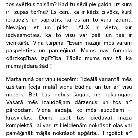
tos svētkus taisām? Kad tu sēdi pie galda, uz kura
ir zupas terīne? Es ceru, ka ir kāds cilvēks, kurš
ieraudzīs un sapratīs, ka es arī to varu izdarīt.
Nevajag iet un pirkt. LAUX ir vieta, kur
iedvesmoties, ka to visu var paši un tas ir
vienkārši.” Viņa turpina: “Esam maziņi, mēs varam
paspēlēties un pamēģināt. Mums nav formālā
dārzkopības izglītība. Tāpēc mums nav tā, ka
mums jādara šādi.”
Marta runā par viņu iecerēm: “Ideālā variantā mēs
uzsitam [ceļa malā] vienu būdiņu, un tur arī visu
nopērk. Bet tas nebūs šogad, ne nākamgad.
Vasarā mēs izaudzējam dārzeņus, un tos arī
pārdodam. Viena sadaļa, ko mēs audzēsim –
krāsvielas.” Doma esot tās piedāvāt mazā
komplektā, lai var uz Lieldienām nokrāsot olas vai
pamēģināt mājās nokrāsot apģērbu. Tirgošot arī