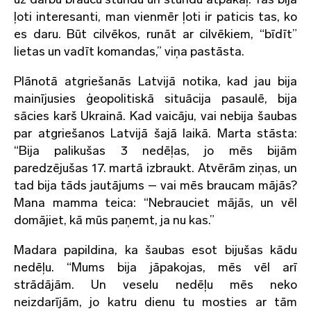
ļoti interesanti, man vienmēr ļoti ir paticis tas, ko
es daru. Būt cilvēkos, runāt ar cilvēkiem, “bīdīt”
lietas un vadīt komandas,” viņa pastāsta.
Plānotā atgriešanās Latvijā notika, kad jau bija
mainījusies ģeopolitiskā situācija pasaulē, bija
sācies karš Ukrainā. Kad vaicāju, vai nebija šaubas
par atgriešanos Latvijā šajā laikā. Marta stāsta:
“Bija palikušas 3 nedēļas, jo mēs bijām
paredzējušas 17. martā izbraukt. Atvērām ziņas, un
tad bija tāds jautājums – vai mēs braucam mājās?
Mana mamma teica: “Nebrauciet mājās, un vēl
domājiet, kā mūs paņemt, ja nu kas.”
Madara papildina, ka šaubas esot bijušas kādu
nedēļu. “Mums bija jāpakojas, mēs vēl arī
strādājām. Un veselu nedēļu mēs neko
neizdarījām, jo katru dienu tu mosties ar tām