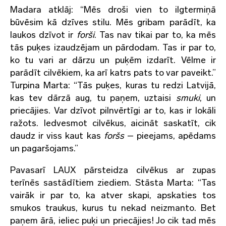
Madara atklāj: “Mēs droši vien to ilgtermiņā
būvēsim kā dzīves stilu. Mēs gribam parādīt, ka
laukos dzīvot ir
forši
. Tas nav tikai par to, ka mēs
tās puķes izaudzējam un pārdodam. Tas ir par to,
ko tu vari ar dārzu un puķēm izdarīt. Vēlme ir
parādīt cilvēkiem, ka arī katrs pats to var paveikt.”
Turpina Marta: “Tās puķes, kuras tu redzi Latvijā,
kas tev dārzā aug, tu paņem, uztaisi
smuki
, un
priecājies. Var dzīvot pilnvērtīgi ar to, kas ir lokāli
ražots. Iedvesmot cilvēkus, aicināt saskatīt, cik
daudz ir viss kaut kas
foršs
– pieejams, apēdams
un pagaršojams.”
Pavasarī LAUX pārsteidza cilvēkus ar zupas
terīnēs sastādītiem ziediem. Stāsta Marta: “Tas
vairāk ir par to, ka atver skapi, apskaties tos
smukos traukus, kurus tu nekad neizmanto. Bet
paņem ārā, ieliec puķi un priecājies! Jo cik tad mēs