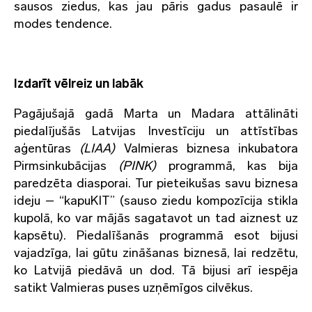
sausos ziedus, kas jau pāris gadus pasaulē ir
modes tendence.
Izdarīt vēlreiz un labāk
Pagājušajā gadā Marta un Madara attālināti
piedalījušās Latvijas Investīciju un attīstības
aģentūras
(LIAA)
Valmieras biznesa inkubatora
Pirmsinkubācijas
(PINK)
programmā, kas bija
paredzēta diasporai. Tur pieteikušas savu biznesa
ideju – “kapuKIT” (sauso ziedu kompozīcija stikla
kupolā, ko var mājās sagatavot un tad aiznest uz
kapsētu). Piedalīšanās programmā esot bijusi
vajadzīga, lai gūtu zināšanas biznesā, lai redzētu,
ko Latvijā piedāvā un dod. Tā bijusi arī iespēja
satikt Valmieras puses uzņēmīgos cilvēkus.