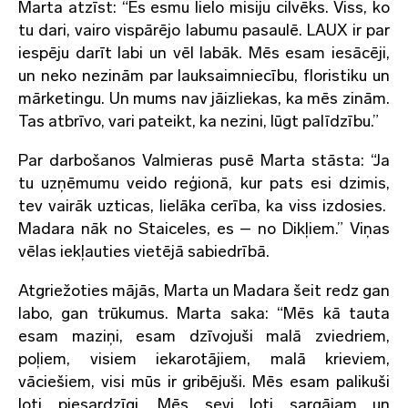
Marta atzīst: “Es esmu lielo misiju cilvēks. Viss, ko
tu dari, vairo vispārējo labumu pasaulē. LAUX ir par
iespēju darīt labi un vēl labāk. Mēs esam iesācēji,
un neko nezinām par lauksaimniecību, floristiku un
mārketingu. Un mums nav jāizliekas, ka mēs zinām.
Tas atbrīvo, vari pateikt, ka nezini, lūgt palīdzību.”
Par darbošanos Valmieras pusē Marta stāsta: “Ja
tu uzņēmumu veido reģionā, kur pats esi dzimis,
tev vairāk uzticas, lielāka cerība, ka viss izdosies.
Madara nāk no Staiceles, es – no Dikļiem.” Viņas
vēlas iekļauties vietējā sabiedrībā.
Atgriežoties mājās, Marta un Madara šeit redz gan
labo, gan trūkumus. Marta saka: “Mēs kā tauta
esam maziņi, esam dzīvojuši malā zviedriem,
poļiem, visiem iekarotājiem, malā krieviem,
vāciešiem, visi mūs ir gribējuši. Mēs esam palikuši
ļoti piesardzīgi. Mēs sevi ļoti sargājam un