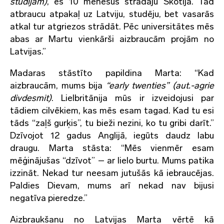
studijām)
, es 10 mēnešus strādāju Skotijā. Tad
atbraucu atpakaļ uz Latviju, studēju, bet vasarās
atkal tur atgriezos strādāt. Pēc universitātes mēs
abas ar Martu vienkārši aizbraucām projām no
Latvijas.”
Madaras stāstīto papildina Marta: “Kad
aizbraucām, mums bija
“early twenties” (aut.-agrie
divdesmit)
. Lielbritānija mūs ir izveidojusi par
tādiem cilvēkiem, kas mēs esam tagad. Kad tu esi
tāds “zaļš gurķis”, tu bieži nezini, ko tu gribi darīt.”
Dzīvojot 12 gadus Anglijā, iegūts daudz labu
draugu. Marta stāsta: “Mēs vienmēr esam
mēģinājušas “dzīvot” – ar lielo burtu. Mums patika
izzināt. Nekad tur neesam jutušās kā iebraucējas.
Paldies Dievam, mums arī nekad nav bijusi
negatīva pieredze.”
Aizbraukšanu no Latvijas Marta vērtē kā