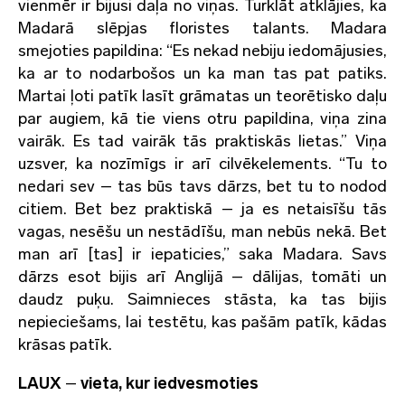
vienmēr ir bijusi daļa no viņas. Turklāt atklājies, ka
Madarā slēpjas floristes talants. Madara
smejoties papildina: “Es nekad nebiju iedomājusies,
ka ar to nodarbošos un ka man tas pat patiks.
Martai ļoti patīk lasīt grāmatas un teorētisko daļu
par augiem, kā tie viens otru papildina, viņa zina
vairāk. Es tad vairāk tās praktiskās lietas.” Viņa
uzsver, ka nozīmīgs ir arī cilvēkelements. “Tu to
nedari sev – tas būs tavs dārzs, bet tu to nodod
citiem. Bet bez praktiskā – ja es netaisīšu tās
vagas, nesēšu un nestādīšu, man nebūs nekā. Bet
man arī [tas] ir iepaticies,” saka Madara. Savs
dārzs esot bijis arī Anglijā – dālijas, tomāti un
daudz puķu. Saimnieces stāsta, ka tas bijis
nepieciešams, lai testētu, kas pašām patīk, kādas
krāsas patīk.
LAUX
–
vieta, kur iedvesmoties