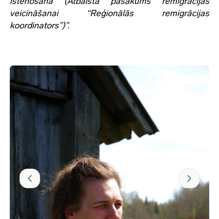
īstenošana (Atbalsta pasākums remigrācijas
veicināšanai “Reģionālās remigrācijas
koordinators”)”.