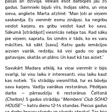
pašas arī dzīvoja. Veikals esot darbojies jau 35
gadus. Saimnieki bijuši vīrs, Indijas sikhs, un viņa
sieva, angliete. Marta atzīmē: “Man ļoti ar viņiem
saskanēja. Es vienmēr esmu zinājusi, ka negribu
veidot karjeru, es gribu veidot kaut ko savu.
Sākumā [strādājot] viesnīcās nebija tas. Kad sāku
pie viņiem, sapratu, šis izmērs ir tāds, ko es varu
mācīties, kā sākt [savu]. Katru gadu iemācījos
aizvien vairāk, redzēju, kā viņi gadu no gada
gatavojas, skatās un plāno. Un kaut kā tas aiziet.”
Savukārt Madara atklāj, ka viņai vienmēr ir bijis
svarīgi, lai visu laiku ir interesanti, visu laiku kaut
kas notiek. “Es strādāju viesmīlībā, tur es būvēju
savu karjeru. Vadīju vairākus restorānus. Pēdējais
darbs – pārraudzīju 6 restorānus Čeltonā
(Chelton)
. 5 gadus strādāju “
Members’ Club SOHO
HOUSE”
– katru dienu 12-14 stundas. Piecus gadus
uz darbu braucu stundu un stundu atpakaļ. Tas bija