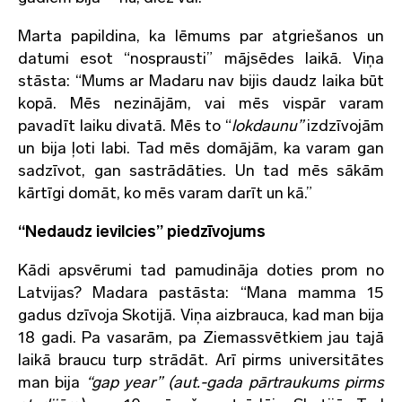
Marta papildina, ka lēmums par atgriešanos un
datumi esot “nosprausti” mājsēdes laikā. Viņa
stāsta: “Mums ar Madaru nav bijis daudz laika būt
kopā. Mēs nezinājām, vai mēs vispār varam
pavadīt laiku divatā. Mēs to “
lokdaunu”
izdzīvojām
un bija ļoti labi. Tad mēs domājām, ka varam gan
sadzīvot, gan sastrādāties. Un tad mēs sākām
kārtīgi domāt, ko mēs varam darīt un kā.”
“Nedaudz ievilcies” piedzīvojums
Kādi apsvērumi tad pamudināja doties prom no
Latvijas? Madara pastāsta: “Mana mamma 15
gadus dzīvoja Skotijā. Viņa aizbrauca, kad man bija
18 gadi. Pa vasarām, pa Ziemassvētkiem jau tajā
laikā braucu turp strādāt. Arī pirms universitātes
man bija
“gap year” (aut.-gada pārtraukums pirms