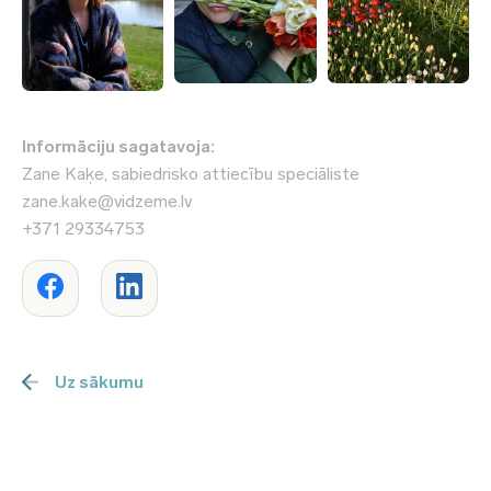
Informāciju sagatavoja:
Zane Kaķe, sabiedrisko attiecību speciāliste
zane.kake@vidzeme.lv
+371 29334753
Uz sākumu