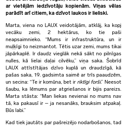
ar vietējām iedzīvotāju kopienām. Viņas vēlas
parādīt arī citiem, ka dzīvot laukos ir lieliski.
Marta, viena no LAUX veidotājām, atklāj, ka kopj
vecāku zemi, 2 hektārus, ko tie paši
neapsaimnieko. “Mums ir infrastruktūra, un ir
muļķīgi to neizmantot. Tētis uzar zemi, mums tikai
jāpārkaplē. Ir daudz vieglāk nekā sākt no pilnīgas
nulles, kā lielai daļai cilvēku,” viņa saka. Šobrīd
LAUX attīstītājas dzīvo kuplā un draudzīgā, kā
pašas saka, 19. gadsimta saimē ar trīs paaudzēm,
un secina: “Te ir komūna, bet ir
riktīgi forši
.” Neesot
šaubu, ka lēmums par atgriešanos ir bijis pareizs.
Marta stāsta: “Man liekas nevienai no mums nav
tā, ka pakausī ir – ja nesanāks, brauksim atpakaļ.
Būs labi.”
Kad tiek jautāts par pašreizējo nodarbošanos, tad