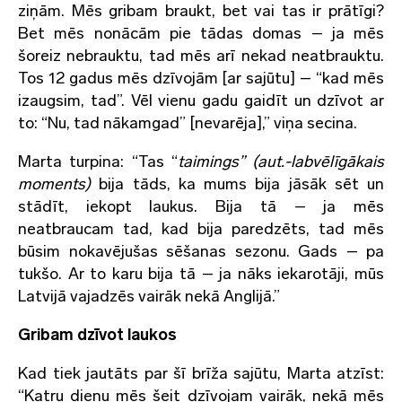
ziņām. Mēs gribam braukt, bet vai tas ir prātīgi?
Bet mēs nonācām pie tādas domas – ja mēs
šoreiz nebrauktu, tad mēs arī nekad neatbrauktu.
Tos 12 gadus mēs dzīvojām [ar sajūtu] – “kad mēs
izaugsim, tad”. Vēl vienu gadu gaidīt un dzīvot ar
to: “Nu, tad nākamgad” [nevarēja],” viņa secina.
Marta turpina: “Tas “
taimings”
(aut.-labvēlīgākais
moments)
bija tāds, ka mums bija jāsāk sēt un
stādīt, iekopt laukus. Bija tā – ja mēs
neatbraucam tad, kad bija paredzēts, tad mēs
būsim nokavējušas sēšanas sezonu. Gads – pa
tukšo. Ar to karu bija tā – ja nāks iekarotāji, mūs
Latvijā vajadzēs vairāk nekā Anglijā.”
Gribam dzīvot laukos
Kad tiek jautāts par šī brīža sajūtu, Marta atzīst:
“Katru dienu mēs šeit dzīvojam vairāk, nekā mēs