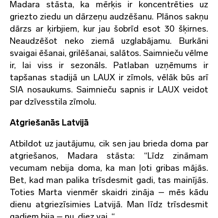
Madara stāsta, ka mērķis ir koncentrēties uz
griezto ziedu un dārzeņu audzēšanu. Plānos sakņu
dārzs ar ķirbjiem, kur jau šobrīd esot 30 šķirnes.
Neaudzēšot neko ziemā uzglabājamu. Burkāni
svaigai ēšanai, grilēšanai, salātos. Saimnieču vēlme
ir, lai viss ir sezonāls. Patlaban uzņēmums ir
tapšanas stadijā un LAUX ir zīmols, vēlāk būs arī
SIA nosaukums. Saimnieču sapnis ir LAUX veidot
par dzīvesstila zīmolu.
Atgriešanās Latvijā
Atbildot uz jautājumu, cik sen jau brieda doma par
atgriešanos, Madara stāsta: “Līdz zināmam
vecumam nebija doma, ka man ļoti gribas mājās.
Bet, kad man palika trīsdesmit gadi, tas mainījās.
Toties Marta vienmēr skaidri zināja – mēs kādu
dienu atgriezīsimies Latvijā. Man līdz trīsdesmit
gadiem bija – nu, diez vai. “