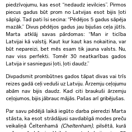
piedzīvojumu, kas esot “nedaudz ievilcies”. Pirmos
piecus gadus būt prom no Latvijas esot bijis ļoti
sāpīgi. Tad pati īsi secina: “Pēdējos 5 gadus sāpēja
mazāk.” Divus pēdējos gadus jau bijušas ceļa jūtīs.
Marta atklāj savas pārdomas: “Man ir ticība
Latvijai kā valstij. Kaut kur kaut kas nokaitina, var
būt nepareizi, bet mēs esam tik jauna valsts. Nu,
nav viss perfekti. Tomēr 30 neatkarības gados
Latvija ir sasniegusi ļoti, ļoti daudz.”
Divpadsmit prombūtnes gados tāpat divas vai trīs
reizes gadā ceļi veduši uz Latviju. Ārzemju ceļojumu
abām nav bijis daudz. Kad citi braukuši ārzemju
ceļojumos, bijis jābrauc mājās. Pašas arī gribējušas.
Par savu pēdējā laikā iegūto darba pieredzi Marta
stāsta, ka esot strādājusi savdabīgā modes preču
veikaliņā Čeltenhamā
(Cheltenham)
, pilsētā, kurā