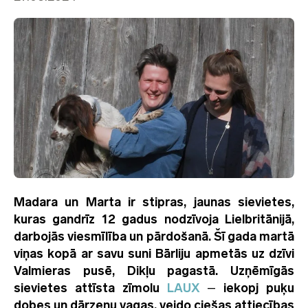
Madara un Marta ir stipras, jaunas sievietes,
kuras gandrīz 12 gadus nodzīvoja Lielbritānijā,
darbojās viesmīlība un pārdošanā. Šī gada martā
viņas kopā ar savu suni Bārliju apmetās uz dzīvi
Valmieras pusē, Dikļu pagastā. Uzņēmīgās
sievietes attīsta zīmolu
LAUX
–
iekopj puķu
dobes un dārzeņu vagas, veido ciešas attiecības