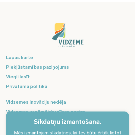
Lapas karte
Piekļūstamības paziņojums
Viegli lasīt
Privātuma politika
Vidzemes inovāciju nedēļa
Vidzemes uzņēmējdarbības centrs
Sīkdatņu izmantošana.
Balso Vidzeme
Pierakstieties jaunumiem un saņemiet aktuālākos
Mēs izmantojam sīkdatnes, lai tev būtu ērtāk lietot