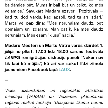
baidāmies būt. Mums ir bail būt un teikt, ko mēs
vēlamies.” Savukārt Madara uzsver: “Pozitīvais –
kad tu dod vārdu, kad apsoli, tad tu arī izdari.”
Marta vēl papildina: “Mēs nerunājam daudz, bet
domājam un izdarām. Man patīk, ka mēs daudz
nerunājam. Mēs esam “klusā” nācija.”
Madaru Mesteri un Martu Vētru varēs dzirdēt 1.
jūlijā no plkst. 17.00 līdz 18.00 sarunu festivāla
LAMPA
remigrācijas diskusiju panelī “Nekur nav
tik labi kā mājās”, kā arī var sekot līdzi zīmola
jaunumiem Facebook lapā
LAUX
.
***
Vides aizsardzības un reģionālās attīstības
ministrija (VARAM) un Vidzemes plānošanas
reģions realizē funkciju “Diasporas likuma normu