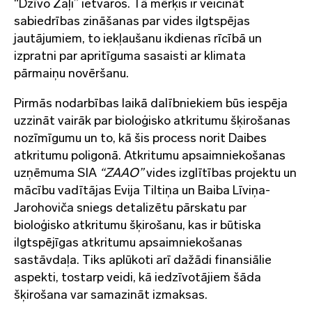
“Dzīvo Zaļi” ietvaros. Tā mērķis ir veicināt
sabiedrības zināšanas par vides ilgtspējas
jautājumiem, to iekļaušanu ikdienas rīcībā un
izpratni par apritīguma sasaisti ar klimata
pārmaiņu novēršanu.
Pirmās nodarbības laikā dalībniekiem būs iespēja
uzzināt vairāk par bioloģisko atkritumu šķirošanas
nozīmīgumu un to, kā šis process norit Daibes
atkritumu poligonā. Atkritumu apsaimniekošanas
uzņēmuma SIA
“ZAAO”
vides izglītības projektu
un
mācību vadītājas Evija Tiltiņa un Baiba Līviņa-
Jarohoviča sniegs detalizētu pārskatu par
bioloģisko atkritumu šķirošanu, kas ir būtiska
ilgtspējīgas atkritumu apsaimniekošanas
sastāvdaļa. Tiks aplūkoti arī dažādi finansiālie
aspekti, tostarp veidi, kā iedzīvotājiem šāda
šķirošana var samazināt izmaksas.