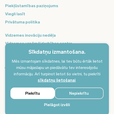
Piekļūstamības paziņojums
Viegli lasīt
Privātuma politika
Vidzemes inovāciju nedēļa
Vidzemes uzņēmējdarbības centrs
Sīkdatņu izmantošana.
Balso Vidzeme
Pierakstieties jaunumiem un saņemiet aktuālākos
Mēs izmantojam sīkdatnes, lai tev būtu ērtāk lietot
jaunumus savā e-pastā!
mūsu mājaslapu un piedāvātu tev interesējošu
informāciju. Arī turpinot lietot šo vietni, tu piekrīti
Pieteikties jaunumiem
sīkdatņu lietošanai
.
Piekrītu
Nepiekrītu
Pielāgot izvēli
© 2024 Vidzemes plānošanas reģions