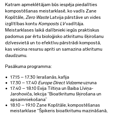
Katram apmeklētājam būs iespēja piedalīties
kompostēšanas meistarklasē, ko vadīs Zane
Kopštāle
, Zero Waste
Latvija pārstāve un vides
izglītības kontu
Komposts LV
vadītāja.
Meistarklases laikā dalībnieki iegūs praktiskus
padomus par ērtu bioloģisko atkritumu šķirošanu
dzīvesvietā un to efektīvu pārstrādi kompostā,
kas veicina resursu apriti un samazina atkritumu
daudzumu.
Pasākuma programma:
17.15 – 17.30 Ierašanās, kafija
17.30 – 17.40
Europe Direct Vidzeme
uzruna
17.40 – 18.10 Evija Tiltiņa un Baiba Līviņa-
Jarohoviča
,
lekcija “Bioatkritumu šķirošana un
apsaimniekošana”
18.10 – 19.10 Zane Kopštāle, kompostēšanas
meistarklase “Špikeris bioatkritumu mazināšanā,