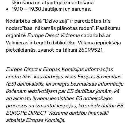
šķirošanā un atjautīgā izmantošanā”
19.10 – 19.30 Jautājumi un sarunas.
Nodarbību ciklā “Dzīvo zaļi” ir paredzētas trīs
nodarbības, nākamās plānotas rudenī. Pasākumu
organizē
Europe Direct Vidzeme
sadarbībā ar
Valmieras integrēto bibliotēku. Vēlama iepriekšēja
pieteikšanās, zvanot pa tālruni 26099521.
Europe Direct ir Eiropas Komisijas informācijas
centru tīkls, kas darbojas visās Eiropas Savienības
(ES) dalībvalstīs, lai sniegtu bezmaksas informāciju
ikvienam iedzīvotājam par ES darbības jomām, kā
arī aicinātu ikvienu iesaistīties ES notiekošajos
procesos un izmantot iespējas, ko sniedz dalība ES.
EUROPE DIRECT Vidzeme darbību finansiāli
atbalsta Eiropas Komisija.