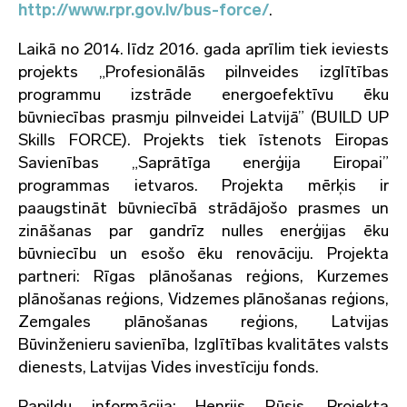
http://www.rpr.gov.lv/bus-force/
.
Laikā no 2014. līdz 2016. gada aprīlim tiek ieviests
projekts „Profesionālās pilnveides izglītības
programmu izstrāde energoefektīvu ēku
būvniecības prasmju pilnveidei Latvijā” (BUILD UP
Skills FORCE). Projekts tiek īstenots Eiropas
Savienības „Saprātīga enerģija Eiropai”
programmas ietvaros. Projekta mērķis ir
paaugstināt būvniecībā strādājošo prasmes un
zināšanas par gandrīz nulles enerģijas ēku
būvniecību un esošo ēku renovāciju. Projekta
partneri: Rīgas plānošanas reģions, Kurzemes
plānošanas reģions, Vidzemes plānošanas reģions,
Zemgales plānošanas reģions, Latvijas
Būvinženieru savienība, Izglītības kvalitātes valsts
dienests, Latvijas Vides investīciju fonds.
Papildu informācija: Henrijs Rūsis, Projekta