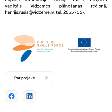
vadītājs Vidzemes plānošanas reģionā,
henrijs.rusis@vidzeme.lv, tel. 26557567.
Par projektu