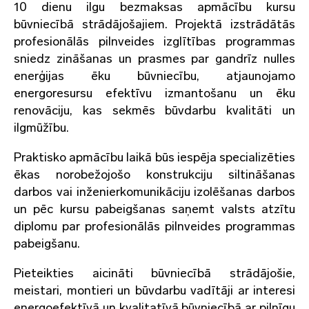
10 dienu ilgu bezmaksas apmācību kursu
būvniecībā strādājošajiem. Projektā izstrādātās
profesionālās pilnveides izglītības programmas
sniedz zināšanas un prasmes par gandrīz nulles
enerģijas ēku būvniecību, atjaunojamo
energoresursu efektīvu izmantošanu un ēku
renovāciju, kas sekmēs būvdarbu kvalitāti un
ilgmūžību.
Praktisko apmācību laikā būs iespēja specializēties
ēkas norobežojošo konstrukciju siltināšanas
darbos vai inženierkomunikāciju izolēšanas darbos
un pēc kursu pabeigšanas saņemt valsts atzītu
diplomu par profesionālās pilnveides programmas
pabeigšanu.
Pieteikties aicināti būvniecībā strādājošie,
meistari, montieri un būvdarbu vadītāji ar interesi
energoefektīvā un kvalitatīvā būvniecībā ar pilnīgu