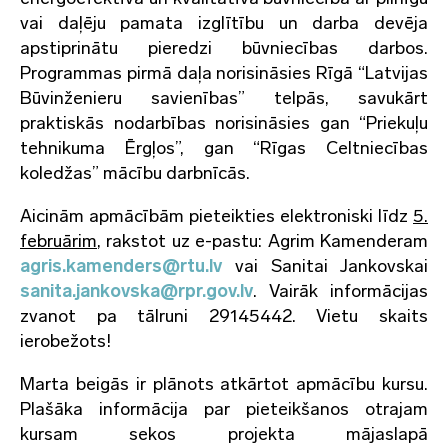
vai daļēju pamata izglītību un darba devēja
apstiprinātu pieredzi būvniecības darbos.
Programmas pirmā daļa norisināsies Rīgā “Latvijas
Būvinženieru savienības” telpās, savukārt
praktiskās nodarbības norisināsies gan “Priekuļu
tehnikuma Ērgļos”, gan “Rīgas Celtniecības
koledžas” mācību darbnīcās.
Aicinām apmācībām pieteikties elektroniski līdz
5.
februārim
, rakstot uz e-pastu: Agrim Kamenderam
agris.kamenders@rtu.lv
vai Sanitai Jankovskai
sanita.jankovska@rpr.gov.lv
. Vairāk informācijas
zvanot pa tālruni 29145442. Vietu skaits
ierobežots!
Marta beigās ir plānots atkārtot apmācību kursu.
Plašāka informācija par pieteikšanos otrajam
kursam sekos projekta mājaslapā