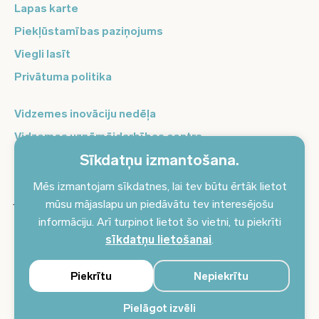
Lapas karte
Piekļūstamības paziņojums
Viegli lasīt
Privātuma politika
Vidzemes inovāciju nedēļa
Vidzemes uzņēmējdarbības centrs
Sīkdatņu izmantošana.
Balso Vidzeme
Pierakstieties jaunumiem un saņemiet aktuālākos
Mēs izmantojam sīkdatnes, lai tev būtu ērtāk lietot
jaunumus savā e-pastā!
mūsu mājaslapu un piedāvātu tev interesējošu
informāciju. Arī turpinot lietot šo vietni, tu piekrīti
Pieteikties jaunumiem
sīkdatņu lietošanai
.
Piekrītu
Nepiekrītu
Pielāgot izvēli