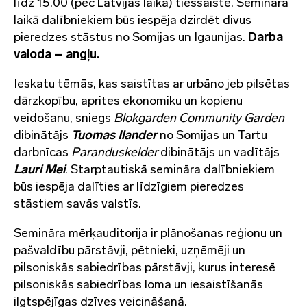
līdz 15.00 (pēc Latvijas laika) tiešsaistē. Semināra
laikā dalībniekiem būs iespēja dzirdēt divus
pieredzes stāstus no Somijas un Igaunijas.
Darba
valoda – angļu.
Ieskatu tēmās, kas saistītas ar urbāno jeb pilsētas
dārzkopību, aprites ekonomiku un kopienu
veidošanu, sniegs
Blokgarden Community Garden
dibinātājs
Tuomas Ilander
no Somijas un Tartu
darbnīcas
Paranduskelder
dibinātājs un vadītājs
Lauri Mei
. Starptautiskā semināra dalībniekiem
būs iespēja dalīties ar līdzīgiem pieredzes
stāstiem savās valstīs.
Semināra mērķauditorija ir plānošanas reģionu un
pašvaldību pārstāvji, pētnieki, uzņēmēji un
pilsoniskās sabiedrības pārstāvji, kurus interesē
pilsoniskās sabiedrības loma un iesaistīšanās
ilgtspējīgas dzīves veicināšanā.