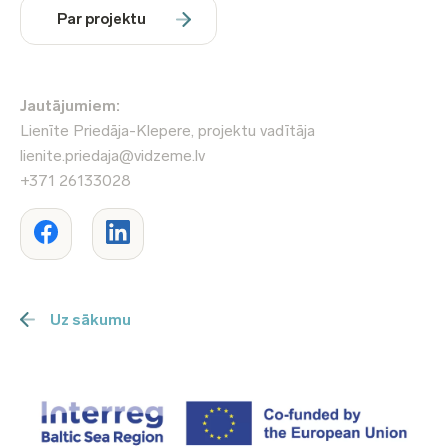
Par projektu
Jautājumiem:
Lienīte Priedāja-Klepere, projektu vadītāja
lienite.priedaja@vidzeme.lv
+371 26133028
Uz sākumu