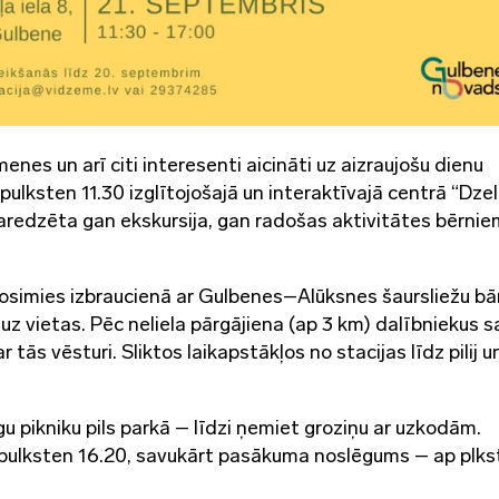
enes un arī citi interesenti aicināti uz aizraujošu dienu
lksten 11.30 izglītojošajā un interaktīvajā centrā “Dzel
 paredzēta gan ekskursija, gan radošas aktivitātes bērnie
simies izbraucienā ar Gulbenes–Alūksnes šaursliežu bān
z vietas. Pēc neliela pārgājiena (ap 3 km) dalībniekus s
 tās vēsturi. Sliktos laikapstākļos no stacijas līdz pilij u
u pikniku pils parkā – līdzi ņemiet groziņu ar uzkodām.
 pulksten 16.20, savukārt pasākuma noslēgums – ap plks