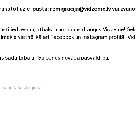
 rakstot uz e-pastu: remigracija@vidzeme.lv vai zvano
 gūsti iedvesmu, atbalstu un jaunus draugus Vidzemē! Se
īmekļa vietnē, kā arī Facebook un Instagram profilā “V
s sadarbībā ar Gulbenes novada pašvaldību.
s plānošanas reģionā