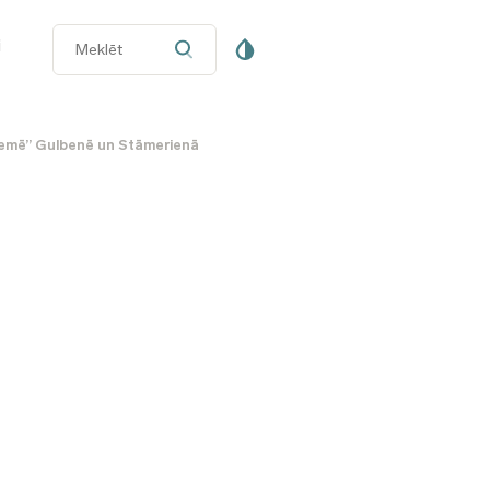
i
zemē” Gulbenē un Stāmerienā