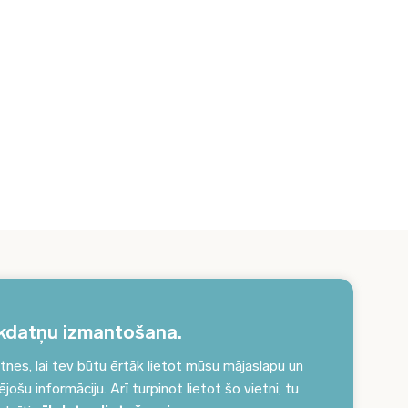
erakstieties jaunumiem un saņemiet aktuālākos
unumus savā e-pastā!
kdatņu izmantošana.
es, lai tev būtu ērtāk lietot mūsu mājaslapu un
Pieteikties jaunumiem
ošu informāciju. Arī turpinot lietot šo vietni, tu