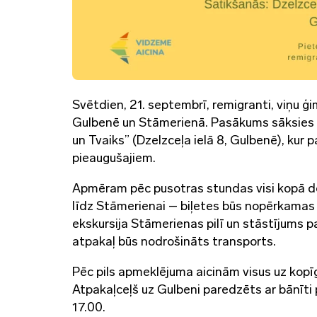
Svētdien, 21. septembrī, remigranti, viņu ģim
Gulbenē un Stāmerienā. Pasākums sāksies pu
un Tvaiks” (Dzelzceļa ielā 8, Gulbenē), kur
pieaugušajiem.
Apmēram pēc pusotras stundas visi kopā do
līdz Stāmerienai – biļetes būs nopērkamas u
ekskursija Stāmerienas pilī un stāstījums par
atpakaļ būs nodrošināts transports.
Pēc pils apmeklējuma aicinām visus uz kopīg
Atpakaļceļš uz Gulbeni paredzēts ar bānīti
17.00.