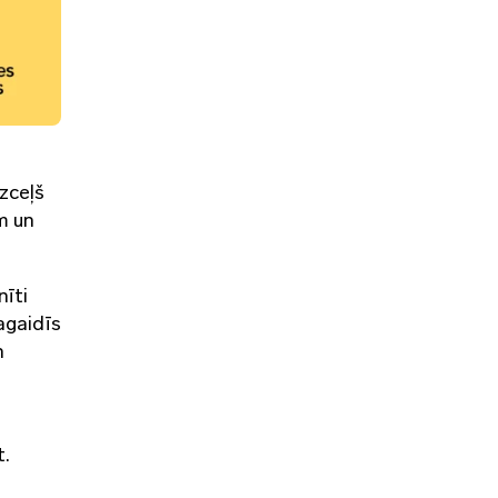
zceļš
m un
īti
agaidīs
n
t.