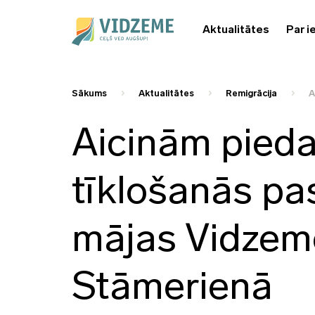
Aktualitātes
Par i
Sākums
Aktualitātes
Remigrācija
A
Aicinām pieda
tīklošanās p
mājas Vidzem
Stāmerienā