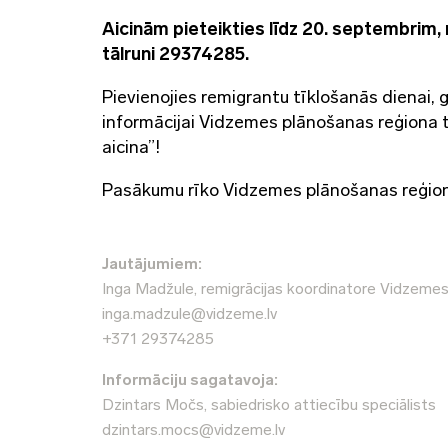
Aicinām pieteikties līdz 20. septembrim,
tālruni 29374285.
Pievienojies remigrantu tīklošanās dienai,
informācijai Vidzemes plānošanas reģiona t
aicina”!
Pasākumu rīko Vidzemes plānošanas reģion
Jautājumiem:
Inga Madžule, remigrācijas koordinatore Vidzeme
inga.madzule@vidzeme.lv
+371 29374285
Informāciju sagatavoja:
Dzintars Močs, sabiedrisko attiecību speciālists
dzintars.mocs@vidzeme.lv