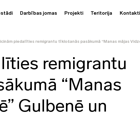
estādi
Darbības jomas
Projekti
Teritorija
Kontakt
icinām piedalīties remigrantu tīklošanās pasākumā “Manas mājas Vid
līties remigrantu
asākumā “Manas
ē” Gulbenē un