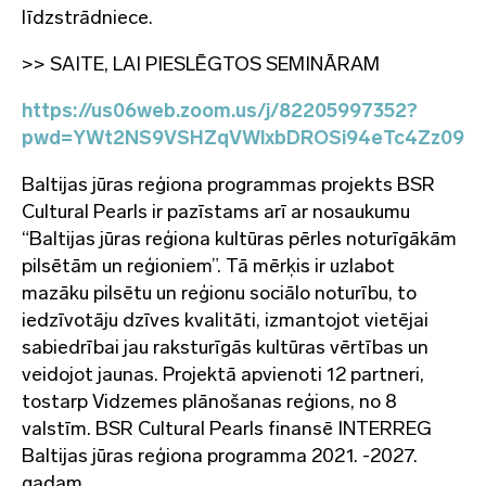
līdzstrādniece.
>> SAITE, LAI PIESLĒGTOS SEMINĀRAM
https://us06web.zoom.us/j/82205997352?
pwd=YWt2NS9VSHZqVWlxbDROSi94eTc4Zz09
Baltijas jūras reģiona programmas projekts BSR
Cultural Pearls ir pazīstams arī ar nosaukumu
“Baltijas jūras reģiona kultūras pērles noturīgākām
pilsētām un reģioniem”. Tā mērķis ir uzlabot
mazāku pilsētu un reģionu sociālo noturību, to
iedzīvotāju dzīves kvalitāti, izmantojot vietējai
sabiedrībai jau raksturīgās kultūras vērtības un
veidojot jaunas. Projektā apvienoti 12 partneri,
tostarp Vidzemes plānošanas reģions, no 8
valstīm. BSR Cultural Pearls finansē INTERREG
Baltijas jūras reģiona programma 2021. -2027.
gadam.