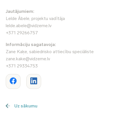
Jautājumiem:
Lelde Ābele, projektu vadītāja
lelde.abele@vidzeme.lv
+371 29266757
Informāciju sagatavoja:
Zane Kaķe, sabiedrisko attiecību speciāliste
zane.kake@vidzeme.lv
+371 29334753
Uz sākumu