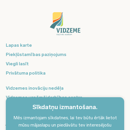
Lapas karte
Piekļūstamības paziņojums
Viegli lasīt
Privātuma politika
Vidzemes inovāciju nedēļa
Vidzemes uzņēmējdarbības centrs
Sīkdatņu izmantošana.
Balso Vidzeme
Pierakstieties jaunumiem un saņemiet aktuālākos
Mēs izmantojam sīkdatnes, lai tev būtu ērtāk lietot
jaunumus savā e-pastā!
mūsu mājaslapu un piedāvātu tev interesējošu