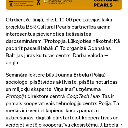
Otrdien, 6. jūnijā, plkst. 10.00 pēc Latvijas laika
projekta BSR Cultural Pearls partnerība aicina
interesentus pievienoties tiešsaistes
darbsemināram “Protopija. Lūkojoties nākotnē: Kā
padarīt pasauli labāku”. To organizē Gdaņskas
Baltijas jūras kultūras centrs. Darba valoda –
angļu.
Semināra lektore būs
Joanna Erbela
(Polija) –
socioloģe, pilsētvides aktīviste, pilsētu noturības
un mājokļu eksperte. Viņa ir arī uzņēmuma
Protopija
direktore centrā
CoopTech Hub
. Tas ir
pirmais kooperatīvais tehnoloģiju centrs Polijā. Tā
mērķis ir izveidot kopienu, kuras pamatā ir
uzticēšanās, digitāli pārstartējot kooperatīvus un
veidojot vietējo kooperatīvu ekosistēmu. J. Erbela ir