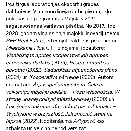
īres tirgus laboratorijas ekspertu grupas
dalībniece. Viņa koordinēja darbu pie mājokļu
politikas un programmas
Mājoklis 2030
sagatavošanas Varšavas pilsētai. No 2017. līdz
2020. gadam viņa risināja mājokļu inovāciju tēmu
PFR Real Estate
, īstenojot valdības programmu
Mieszkanie Plus
. CTH ziņojumu līdzautore:
Vienlīdzīgas aprites kooperatīvs jeb aprūpes
ekonomika darbībā
(2023),
Pilsētu noturības
pakotne
(2022),
Sadarbības atjaunošanas plāns
(2021) un
Kooperatīva pārveide
(2022). Autore
grāmatām:
Ārpus īpašumtiesībām. Ceļā uz
veiksmīgu mājokļu politiku – Poza własnością.
W
stronę udanej polityki mieszkaniowej
(2020) un
Lūkojoties nākotnē: Kā padarīt pasauli labāku –
Wychylone w przyszłość. Jak zmienić świat na
lepsze
(2022). Nodibinājuma
A/typowi
, kas
atbalsta un veicina neirodiversitāti,