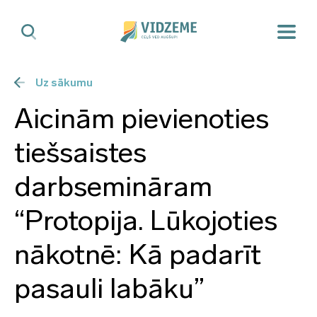
Uz sākumu
Aicinām pievienoties
tiešsaistes
darbsemināram
“Protopija. Lūkojoties
nākotnē: Kā padarīt
pasauli labāku”