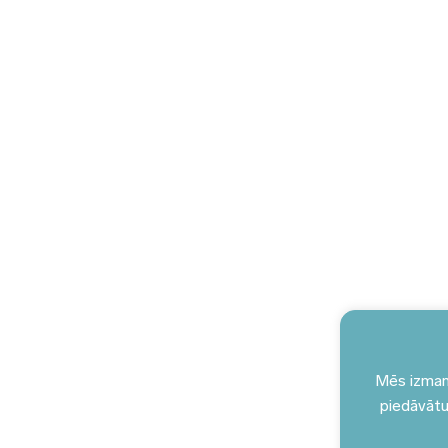
Mēs izmant
piedāvātu 