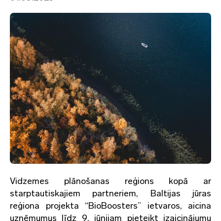
Vidzemes plānošanas reģions kopā ar
starptautiskajiem partneriem, Baltijas jūras
reģiona projekta “BioBoosters” ietvaros, aicina
uzņēmumus līdz 9. jūnijam pieteikt izaicinājumu