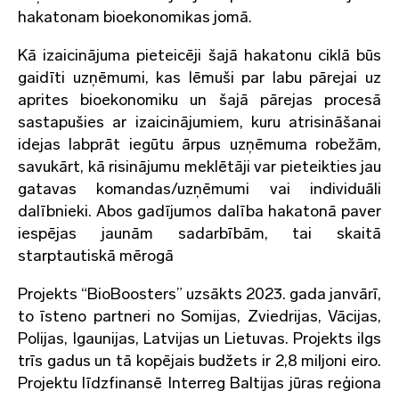
hakatonam bioekonomikas jomā.
Kā izaicinājuma pieteicēji šajā hakatonu ciklā būs
gaidīti uzņēmumi, kas lēmuši par labu pārejai uz
aprites bioekonomiku un šajā pārejas procesā
sastapušies ar izaicinājumiem, kuru atrisināšanai
idejas labprāt iegūtu ārpus uzņēmuma robežām,
savukārt, kā risinājumu meklētāji var pieteikties jau
gatavas komandas/uzņēmumi vai individuāli
dalībnieki. Abos gadījumos dalība hakatonā paver
iespējas jaunām sadarbībām, tai skaitā
starptautiskā mērogā
Projekts “BioBoosters” uzsākts 2023. gada janvārī,
to īsteno partneri no Somijas, Zviedrijas, Vācijas,
Polijas, Igaunijas, Latvijas un Lietuvas. Projekts ilgs
trīs gadus un tā kopējais budžets ir 2,8 miljoni eiro.
Projektu līdzfinansē Interreg Baltijas jūras reģiona