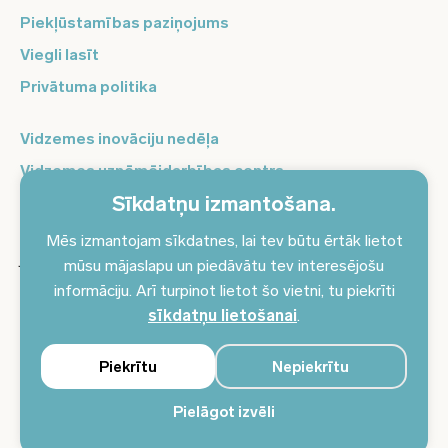
Piekļūstamības paziņojums
Viegli lasīt
Privātuma politika
Vidzemes inovāciju nedēļa
Vidzemes uzņēmējdarbības centrs
Sīkdatņu izmantošana.
Balso Vidzeme
Pierakstieties jaunumiem un saņemiet aktuālākos
Mēs izmantojam sīkdatnes, lai tev būtu ērtāk lietot
jaunumus savā e-pastā!
mūsu mājaslapu un piedāvātu tev interesējošu
informāciju. Arī turpinot lietot šo vietni, tu piekrīti
Pieteikties jaunumiem
sīkdatņu lietošanai
.
Piekrītu
Nepiekrītu
Pielāgot izvēli
© 2024 Vidzemes plānošanas reģions