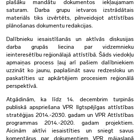
plašāku mandātu dokumentos iekļaujamam
saturam. Darba grupu ietvaros izstrādātais
materiāls tiks izvērtēts, pilnveidojot attīstības
plānošanas dokumentu redakcijas.
Dalībnieku iesaistīšanās un aktīvās diskusijas
darba grupās liecina par vidzemnieku
ieinteresētību reģionālajā attīstībā. Šāds viedokļu
apmaiņas process ļauj arī pašiem dalībniekiem
uzzināt ko jaunu, paplašināt savu redzesloku un
paskatīties uz apkārtējiem procesiem reģionālā
perspektīvā.
Atgādinām, ka līdz 14. decembrim turpinās
publiskā apspriešana VPR Ilgtspējīgas attīstības
stratēģijas 2014.-2030. gadam un VPR Attīstības
programmas 2014.-2020. gadam projektiem.
Aicinām aktīvi iesaistīties un sniegt savus
komentārus par dokumentiem VPR mājaslapā