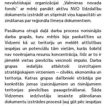
nevalstiskajai organizācijai „Valmieras novada
fonds” ar mērķi panākt aktīvu NVO līdzdalību
dokumentu izstrādē un stiprināt viņu kapacitāti un
zināšanas par reģionāla līmeņa dokumentiem.
Pasākuma otrajā daļā darba process norisinājās
darba grupās, kuru mērķis bija paskatīties uz
Vidzemi kā uz teritoriju un meklēt attīstības
iespējas un potenciālu tām vietām, kurās šobrīd
nav novērojama resursu koncentrācija, līdz ar to ir
jāmeklē vietas pievilcību veicinoši impulsi. Darba
grupas iedalījās atbilstoši izvirzītajiem
stratēģiskajiem virzieniem – cilvēks, ekonomika un
teritorija. Katras grupas dalībnieki strādāja pie
konkrētās jomas izaicinājumiem un risinājumiem
teritorijas pievilcības paaugstināšanai. Šāda
Vidzemes iedzīvotāju iesaiste plānošanas
dokumentu izstrādes procesā ļauj gūt pēc iespējas