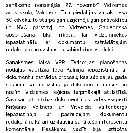
sanāksme norisinājās 27. novembrī Vidzemes
augstskolā, Valmierā. Tajā piedalījās vairāk nekā
50 cilvēku, to starpā gan uzņēmēji, gan pašvaldību
un NVO pārstāvji no Vidzemes. Sabiedriskā
apspriešana tika rīkota, lai vidzemniekus
iepazīstinātu ar dokumentu izstrādātajām
redakcijām un uzklausītu sabiedrības viedokli.
Sanāksmes laikā VPR Teritorijas plānošanas
nodaļas vadītāja Ieva Kalniņa iepazīstināja ar
dokumentu izstrādes procesu, kas sācies jau gada
sākumā, kā arī izklāstīja dokumentu mērķus un
nozīmi Vidzemes reģiona turpmākajā attīstībā.
Savukārt attīstības dokumentu izstrādes eksperti
Krišjānis Veitners un Visvaldis Valtenbergs
iepazīstināja ar pašreizējām dokumentu
redakcijām, kā arī uzklausīja sanākušo interesentu
komentārus. Pasākumu vadīt bija uzticēts