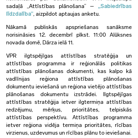
sadaļā „Attīstības plānošana” –
„Sabiedrības
līdzdalība”
, aizpildot aptaujas anketu.
Nākamā publiskās apspriešanas sanāksme
norisināsies 12. decembrī plkst. 11:00 Alūksnes
novada domē, Dārza ielā 11.
VPR ilgtspējīgas attīstības stratēģija un
attīstības programma ir reģionālās politikas
attīstības plānošanas dokumenti, kas kalpo kā
vadlīnijas reģiona attīstības plānošanas
dokumentu ieviešanā un reģiona vietējo attīstības
plānošanas dokumentu izstrādei. Ilgtspējīgas
attīstības stratēģija ietver ilgtermiņa attīstības
redzējumu, mērķus, prioritātes, telpiskās
attīstības perspektīvu. Attīstības programma
ietver reģiona vidēja termiņa prioritātes, rīcības
virzienus, uzdevumus un rīcības plānu to ieviešanai.