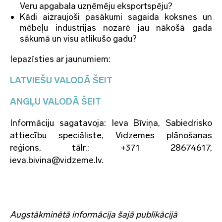
Veru apgabala uzņēmēju eksportspēju?
Kādi aizraujoši pasākumi sagaida koksnes un
mēbeļu industrijas nozarē jau nākošā gada
sākumā un visu atlikušo gadu?
Iepazīsties ar jaunumiem:
LATVIEŠU VALODĀ ŠEIT
ANGĻU VALODĀ ŠEIT
Informāciju sagatavoja: Ieva Bīviņa, Sabiedrisko
attiecību speciāliste, Vidzemes plānošanas
reģions, tālr.: +371 28674617,
ieva.bivina@vidzeme.lv.
Augstākminētā informācija šajā publikācijā