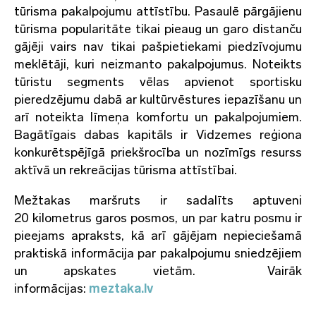
tūrisma pakalpojumu attīstību. Pasaulē pārgājienu
tūrisma popularitāte tikai pieaug un garo distanču
gājēji vairs nav tikai pašpietiekami piedzīvojumu
meklētāji, kuri neizmanto pakalpojumus. Noteikts
tūristu segments vēlas apvienot sportisku
pieredzējumu dabā ar kultūrvēstures iepazīšanu un
arī noteikta līmeņa komfortu un pakalpojumiem.
Bagātīgais dabas kapitāls ir Vidzemes reģiona
konkurētspējīgā priekšrocība un nozīmīgs resurss
aktīvā un rekreācijas tūrisma attīstībai.
Mežtakas maršruts ir sadalīts aptuveni
20 kilometrus garos posmos, un par katru posmu ir
pieejams apraksts, kā arī gājējam nepieciešamā
praktiskā informācija par pakalpojumu sniedzējiem
un apskates vietām. Vairāk
informācijas:
meztaka.lv