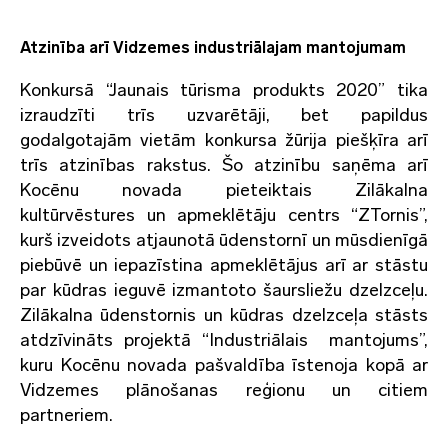
Atzinība arī Vidzemes industriālajam mantojumam
Konkursā “Jaunais tūrisma produkts 2020” tika
izraudzīti trīs uzvarētāji, bet papildus
godalgotajām vietām konkursa žūrija piešķīra arī
trīs atzinības rakstus. Šo atzinību saņēma arī
Kocēnu novada pieteiktais Zilākalna
kultūrvēstures un apmeklētāju centrs “ZTornis”,
kurš izveidots atjaunotā ūdenstornī un mūsdienīgā
piebūvē un iepazīstina apmeklētājus arī ar stāstu
par kūdras ieguvē izmantoto šaursliežu dzelzceļu.
Zilākalna ūdenstornis un kūdras dzelzceļa stāsts
atdzīvināts projektā “Industriālais mantojums”,
kuru Kocēnu novada pašvaldība īstenoja kopā ar
Vidzemes plānošanas reģionu un citiem
partneriem.