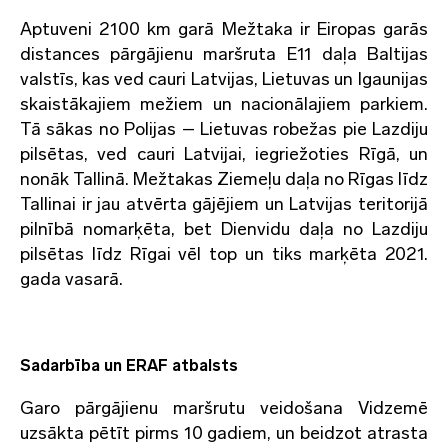
Aptuveni 2100 km garā Mežtaka ir Eiropas garās
distances pārgājienu maršruta E11 daļa Baltijas
valstīs, kas ved cauri Latvijas, Lietuvas un Igaunijas
skaistākajiem mežiem un nacionālajiem parkiem.
Tā sākas no Polijas – Lietuvas robežas pie Lazdiju
pilsētas, ved cauri Latvijai, iegriežoties Rīgā, un
nonāk Tallinā. Mežtakas Ziemeļu daļa no Rīgas līdz
Tallinai ir jau atvērta gājējiem un Latvijas teritorijā
pilnībā nomarķēta, bet Dienvidu daļa no Lazdiju
pilsētas līdz Rīgai vēl top un tiks marķēta 2021.
gada vasarā.
Sadarbība un ERAF atbalsts
Garo pārgājienu maršrutu veidošana Vidzemē
uzsākta pētīt pirms 10 gadiem, un beidzot atrasta