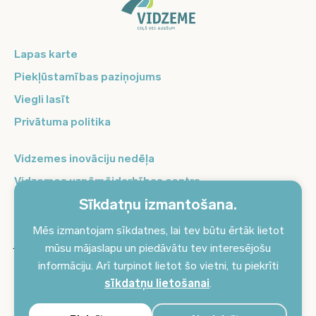
Lapas karte
Piekļūstamības paziņojums
Viegli lasīt
Privātuma politika
Vidzemes inovāciju nedēļa
Vidzemes uzņēmējdarbības centrs
Sīkdatņu izmantošana.
Balso Vidzeme
Pierakstieties jaunumiem un saņemiet aktuālākos
Mēs izmantojam sīkdatnes, lai tev būtu ērtāk lietot
jaunumus savā e-pastā!
mūsu mājaslapu un piedāvātu tev interesējošu
informāciju. Arī turpinot lietot šo vietni, tu piekrīti
Pieteikties jaunumiem
sīkdatņu lietošanai
.