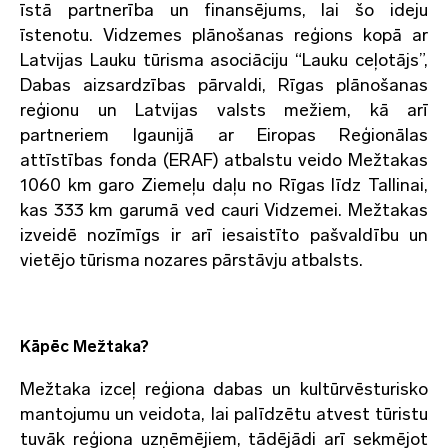
īstā partnerība un finansējums, lai šo ideju
īstenotu. Vidzemes plānošanas reģions kopā ar
Latvijas Lauku tūrisma asociāciju “Lauku ceļotājs”,
Dabas aizsardzības pārvaldi, Rīgas plānošanas
reģionu un Latvijas valsts mežiem, kā arī
partneriem Igaunijā ar Eiropas Reģionālas
attīstības fonda (ERAF) atbalstu veido Mežtakas
1060 km garo Ziemeļu daļu no Rīgas līdz Tallinai,
kas 333 km garumā ved cauri Vidzemei. Mežtakas
izveidē nozīmīgs ir arī iesaistīto pašvaldību un
vietējo tūrisma nozares pārstāvju atbalsts.
Kāpēc Mežtaka?
Mežtaka izceļ reģiona dabas un kultūrvēsturisko
mantojumu un veidota, lai palīdzētu atvest tūristu
tuvāk reģiona uzņēmējiem, tādējādi arī sekmējot