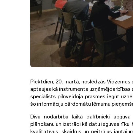
Piektdien, 20. martā, noslēdzās Vidzemes 
aptaujas kā instruments uzņēmējdarbības at
speciālists pilnveidoja prasmes iegūt uzņē
šo informāciju pārdomātu lēmumu pieņemš
Divu nodarbību laikā dalībnieki apguva 
plānošanu un izstrādi kā datu ieguves rīku,
kvalitatīvus, skaidrus un neitrālus jautāj