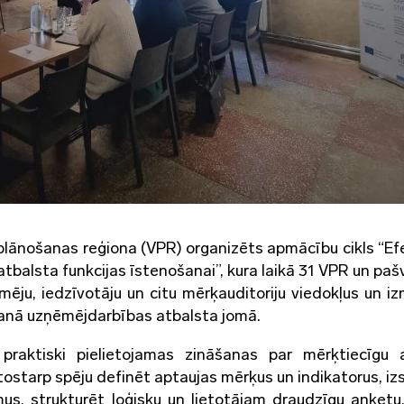
plānošanas reģiona (VPR) organizēts apmācību cikls “Ef
balsta funkcijas īstenošanai”, kura laikā 31 VPR un paš
mēju, iedzīvotāju un citu mērķauditoriju viedokļus un i
anā uzņēmējdarbības atbalsta jomā.
praktiski pielietojamas zināšanas par mērķtiecīgu 
 tostarp spēju definēt aptaujas mērķus un indikatorus, iz
umus, strukturēt loģisku un lietotājam draudzīgu anketu,