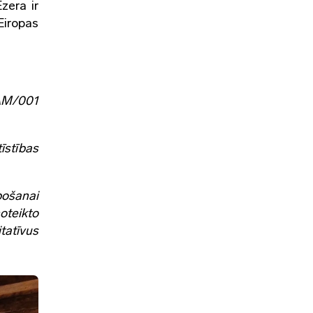
zera ir
Eiropas
AM/001
īstības
bošanai
oteikto
itatīvus