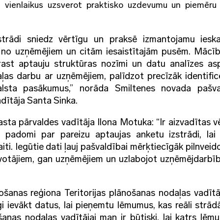
 vienlaikus uzsverot praktisko uzdevumu un piemēru
strādi sniedz vērtīgu un praksē izmantojamu ieska
s no uzņēmējiem un citām iesaistītajām pusēm. Mācīb
zprast aptauju struktūras nozīmi un datu analīzes as
ļas darbu ar uzņēmējiem, palīdzot precīzāk identific
alsta pasākumus,” norāda Smiltenes novada pašva
dītāja Santa Sinka.
asta pārvaldes vadītāja Ilona Motuka: “Ir aizvadītas v
 padomi par pareizu aptaujas anketu izstrādi, lai
iti. Iegūtie dati ļauj pašvaldībai mērķtiecīgāk pilnveid
īvotājiem, gan uzņēmējiem un uzlabojot uzņēmējdarbīb
ošanas reģiona Teritorijas plānošanas nodaļas vadītā
īgi ievākt datus, lai pieņemtu lēmumus, kas reāli strā
šanas nodaļas vadītājai man ir būtiski, lai katrs lēm