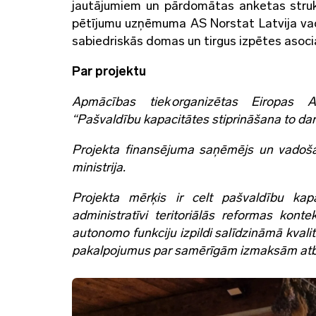
jautājumiem un pārdomātas anketas struktūr
pētījumu uzņēmuma AS Norstat Latvija vadī
sabiedriskās domas un tirgus izpētes asoci
Par projektu
Apmācības tiek organizētas Eiropas At
“Pašvaldību kapacitātes stiprināšana to dar
Projekta finansējuma saņēmējs un vadošais
ministrija.
Projekta mērķis ir celt pašvaldību kapa
administratīvi teritoriālās reformas kont
autonomo funkciju izpildi salīdzināmā kvalit
pakalpojumus par samērīgām izmaksām atb