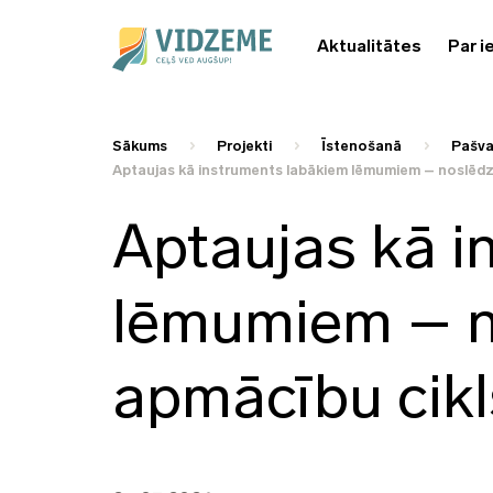
Aktualitātes
Par i
Sākums
Projekti
Īstenošanā
Pašva
Aptaujas kā instruments labākiem lēmumiem – noslēdz
Aptaujas kā i
lēmumiem – n
apmācību cikl