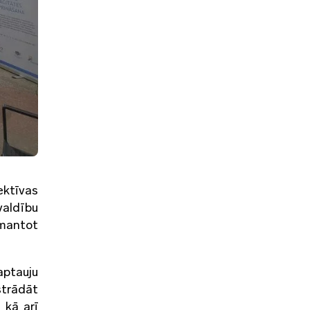
ektīvas
valdību
zmantot
aptauju
strādāt
 kā arī