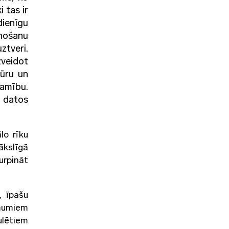
 tas ir
ienīgu
ānošanu
ztveri.
zveidot
tūru un
amību.
n datos
lo rīku
ākslīgā
urpināt
, īpašu
ēmumiem
lētiem