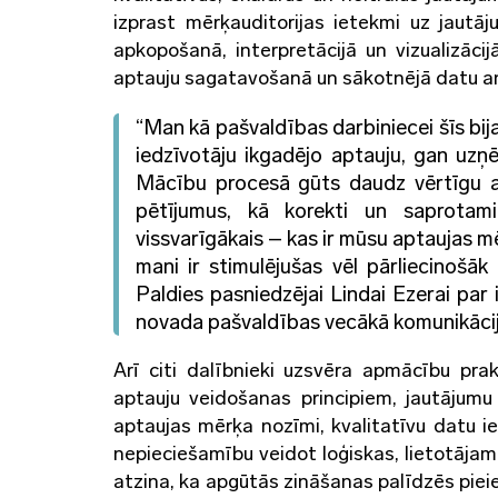
izprast mērķauditorijas ietekmi uz jautā
apkopošanā, interpretācijā un vizualizāci
aptauju sagatavošanā un sākotnējā datu an
“Man kā pašvaldības darbiniecei šīs bij
iedzīvotāju ikgadējo aptauju, gan uzņ
Mācību procesā gūts daudz vērtīgu at
pētījumus, kā korekti un saprotam
vissvarīgākais – kas ir mūsu aptaujas 
mani ir stimulējušas vēl pārliecinošā
Paldies pasniedzējai Lindai Ezerai pa
novada pašvaldības vecākā komunikācija
Arī citi dalībnieki uzsvēra apmācību pra
aptauju veidošanas principiem, jautājumu
aptaujas mērķa nozīmi, kvalitatīvu datu 
nepieciešamību veidot loģiskas, lietotājam
atzina, ka apgūtās zināšanas palīdzēs pieie