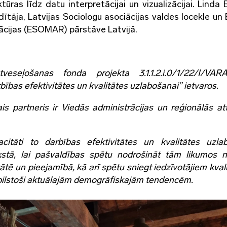
as līdz datu interpretācijai un vizualizācijai. Linda E
tāja, Latvijas Sociologu asociācijas valdes locekle un 
ācijas (ESOMAR) pārstāve Latvijā.
veseļošanas fonda projekta 3.1.1.2.i.0/1/22/I/VAR
bības efektivitātes un kvalitātes uzlabošanai” ietvaros.
 partneris ir Viedās administrācijas un reģionālās att
citāti to darbības efektivitātes un kvalitātes uzla
ekstā, lai pašvaldības spētu nodrošināt tām likumos n
ātē un pieejamībā, kā arī spētu sniegt iedzīvotājiem kval
ilstoši aktuālajām demogrāfiskajām tendencēm.