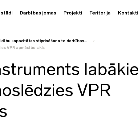
estādi
Darbības jomas
Projekti
Teritorija
Kontakt
ldību kapacitātes stiprināšana to darbības...
ies VPR apmācību cikls
nstruments labāki
oslēdzies VPR
s