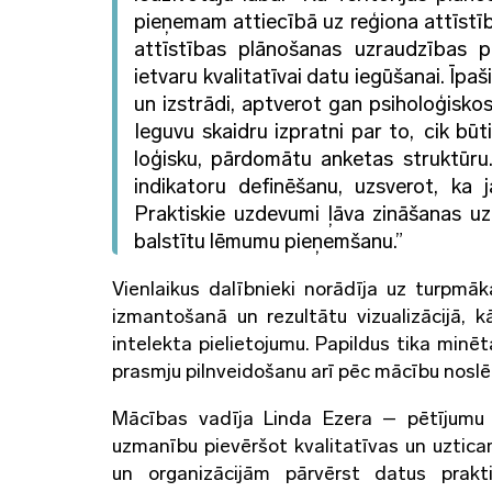
pieņemam attiecībā uz reģiona attīstību
attīstības plānošanas uzraudzības p
ietvaru kvalitatīvai datu iegūšanai.
Īpaš
un izstrādi, aptverot gan psiholoģisko
Ieguvu skaidru izpratni par to, cik bū
loģisku, pārdomātu anketas struktūru
indikatoru definēšanu, uzsverot, ka
Praktiskie uzdevumi ļāva zināšanas uzr
balstītu lēmumu pieņemšanu.
”
Vienlaikus dalībnieki norādīja uz turpmāk
izmantošanā un rezultātu vizualizācijā, 
intelekta pielietojumu. Papildus tika minē
prasmju pilnveidošanu arī pēc mācību nosl
Mācības vadīja Linda Ezera – pētījumu e
uzmanību pievēršot kvalitatīvas un uztic
un organizācijām pārvērst datus prakt