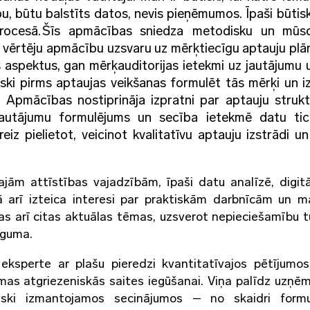
, būtu balstīts datos, nevis pieņēmumos. Īpaši būtiski
rocesā.
Šīs apmācības sniedza metodisku un mūsd
i vērtēju apmācību uzsvaru uz mērķtiecīgu aptauju pl
s aspektus, gan mērķauditorijas ietekmi uz jautājumu u
tiski pirms aptaujas veikšanas formulēt tās mērķi un i
.
Apmācības nostiprināja izpratni par aptauju struk
 jautājumu formulējums un secība ietekmē datu tic
eiz pielietot, veicinot kvalitatīvu aptauju izstrādi u
ajām attīstības vajadzībām, īpaši datu analīzē, digitā
kā arī izteica interesi par praktiskām darbnīcām un m
tas arī citas aktuālas tēmas, uzsverot nepieciešamību t
ēguma.
ksperte ar plašu pieredzi kvantitatīvajos pētījumos
amas atgriezeniskās saites iegūšanai. Viņa palīdz uzņ
iski izmantojamos secinājumos – no skaidri formu