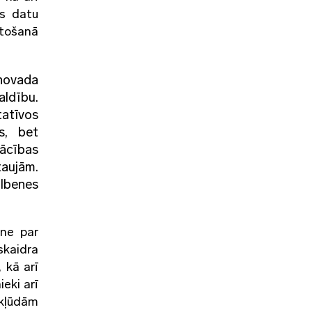
us datu
ntošanā
 novada
aldību.
tatīvos
s, bet
Mācības
taujām.
ulbenes
tne par
skaidra
 kā arī
eki arī
 kļūdām