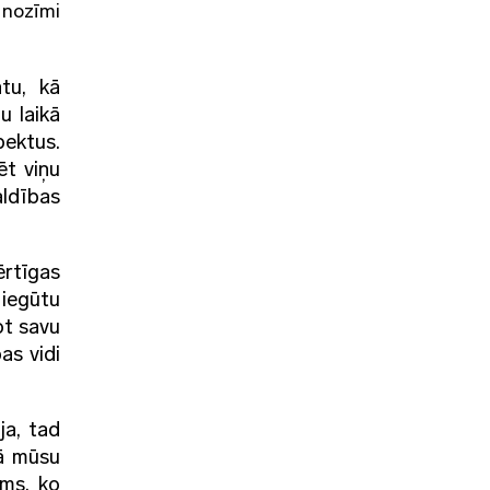
 nozīmi
tu, kā
u laikā
pektus.
ēt viņu
ldības
ērtīgas
 iegūtu
ot savu
as vidi
ja, tad
dā mūsu
ums, ko