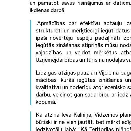
un pamatot savus risinājumus ar datiem,
ikdienas darbā.
“Apmācības par efektīvu aptauju iz
strukturēti un mērķtiecīgi iegūt datu
īpaši novērtēju iespēju padziļināti i
Iegūtās zināšanas stiprinās mūsu noda
vajadzības un veidot mērķētus atb
Uzņēmējdarbības un tūrisma nodaļas va
Līdzīgas atziņas pauž arī Vijciema pag
mācības, kurās iegūtas zināšanas un
kvalitatīvu un noderīgu atgriezenisko sa
darbu, veicinot gan sadarbību ar iedz
kopumā.”
Kā atzina Ieva Kalniņa, Vidzemes plān
būtiski ir ne vien jautāt, bet mērķtiec
iedzīvotāju labā: “
Kā Teritorijas plāno