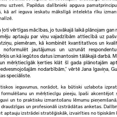
jumu uztveri. Papildus dalībnieki apguva pamatprincip
jā, kā arī ieguva ieskatu mākslīgā intelekta rīku izma
alīzē.
a ļoti vērtīgas mācības, jo tuvākajā laikā plānojam gan
ēmēju aptauju par viņu vajadzībām attiecībā uz pašv
ziņu, piemēram, kā kombinēt kvantitatīvos un kvali
i noformulēt jautājumus un uzrunāt respondentu
mērķis un kā iegūtos datus izmantosim tālākajā darbā. 
k un mērķtiecīgāk ķerties klāt šī gada plānotajām ap
r iedvesmojošajām nodarbībām,” vērtē Jana Igaviņa, G
s speciāliste.
ktiskos ieguvumus, norādot, ka būtiski uzlabota izpra
 formulēšanu un mērķtiecīgu pieeju, īpaši akcentējot 
ieguvi un to praktisku izmantošanu lēmumu pieņemšanā,
 draudzīgas un profesionāli izstrādātas anketas. Dalībni
t aptauju izstrādei stratēģiskāk, izvairīties no tipiskām