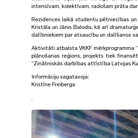
intensīvam, kolektīvam, radošam prāta da
Rezidences laikā studentu pētniecības un 
Kristāla un Jānis Balodis, kā arī dramaturģ
dalībniekiem par atsaucību un dalīšanos s
Aktivitāti atbalsta VKKF mērķprogramma “
plānošanas reģions, projekts tiek finansē
“Zinātniskās darbības attīstība Latvijas Ku
Informāciju sagatavoja:
Kristīne Freiberga
.