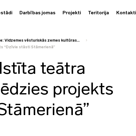
estādi
Darbības jomas
Projekti
Teritorija
Kontakt
te: Vidzemes vēsturiskās zemes kultūras...
ts “Dzīvie stāsti Stāmerienā”
stīta teātra
ēdzies projekts
 Stāmerienā”