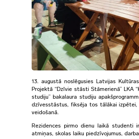
13. augustā noslēgusies Latvijas Kultūr
Projektā “Dzīvie stāsti Stāmerienā” LKA 
studiju” bakalaura studiju apakšprogramm
dzīvesstāstus, fiksēja tos tālākai izpēte
veidošanā.
Rezidences pirmo dienu laikā studenti i
atmiņas, skolas laiku piedzīvojumus, darb