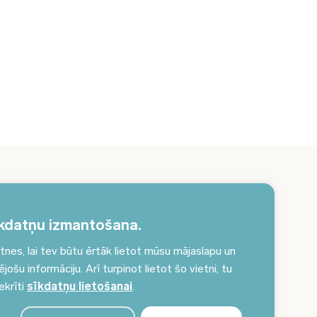
erakstieties jaunumiem un saņemiet aktuālākos
unumus savā e-pastā!
kdatņu izmantošana.
es, lai tev būtu ērtāk lietot mūsu mājaslapu un
Pieteikties jaunumiem
ošu informāciju. Arī turpinot lietot šo vietni, tu
ekrīti
sīkdatņu lietošanai
.