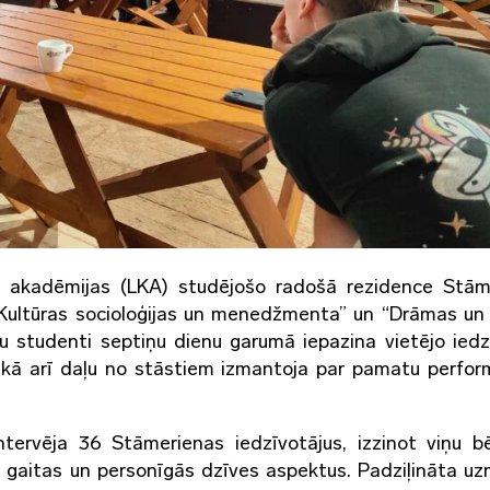
as akadēmijas (LKA) studējošo radošā rezidence Stām
“Kultūras socioloģijas un menedžmenta” un “Drāmas un
u studenti septiņu dienu garumā iepazina vietējo iedz
i, kā arī daļu no stāstiem izmantoja par pamatu perfo
ntervēja 36 Stāmerienas iedzīvotājus, izzinot viņu b
a gaitas un personīgās dzīves aspektus. Padziļināta u