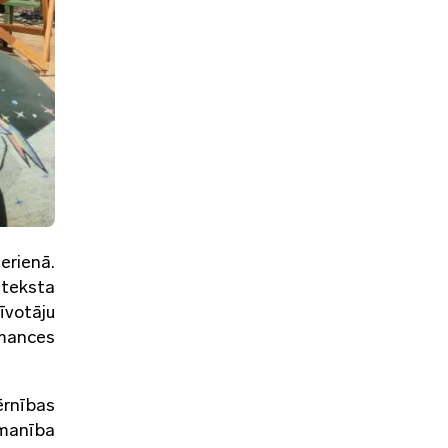
erienā.
 teksta
īvotāju
rmances
ērnības
zmanība