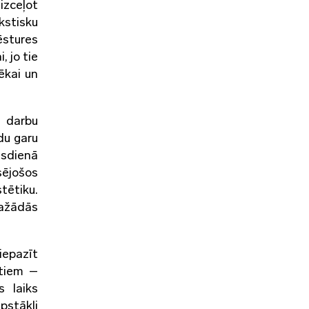
izceļot
kstisku
stures
 jo tie
ēkai un
s darbu
du garu
usdienā
esējošos
tētiku.
dažādās
 iepazīt
ntiem –
s laiks
pstākļi