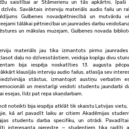
žu saistībai ar Stāmerienu un tās apkārtni, īpaši 
dzīvēs. Savāktais interviju materiāls audio failu un ra
guldījums Gulbenes novadpētniecībā un mutvārdu vē
eejami tālākai pētniecībai un jaunrades darbu veidošanai,
ēstures un mākslas muzejam, Gulbenes novada bibliot
erviju materiāls jau tika izmantots pirmo jaunrade
lasot daļu no dzīvesstāstiem, veidoja kopīgu divu stun
esentam bija iespēja noskatīties 13. augusta pēcp
kkārt klausījās interviju audio failus, atlasīja sev inter
edzīvināja stāstus, izmantojot austiņu verbatim es
 emocionāli un meistarīgi veidoti studentu jaundarbi 
ai esejas, līdz pat repa skaņdarbam.
cē noteikti bija iespēja atklāt tik skaistu Latvijas vietu,
tējie, kā arī pavadīt laiku ar citiem Akadēmijas stude
ģijas studentu darba specifiku, un otrādi. Pavadītai
dīti interesanta pieredze – studentiem tika radīti a