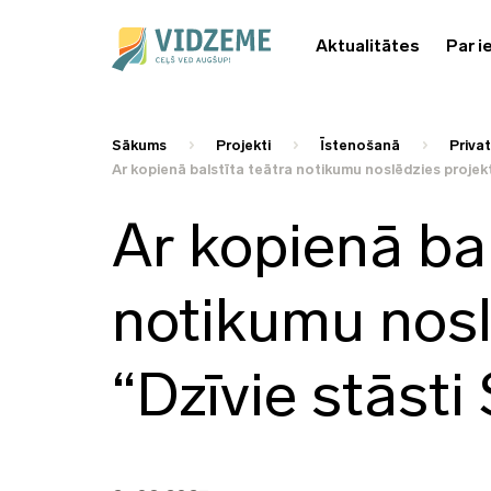
Aktualitātes
Par i
Sākums
Projekti
Īstenošanā
Priva
Ar kopienā balstīta teātra notikumu noslēdzies projek
Ar kopienā bal
notikumu nosl
“Dzīvie stāsti