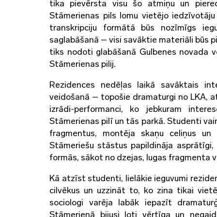
tika pievērsta visu šo atmiņu un piered
Stāmerienas pils lomu vietējo iedzīvotāju 
transkripciju formātā būs nozīmīgs ie
saglabāšanā – visi savāktie materiāli būs pi
tiks nodoti glabāšanā Gulbenes novada v
Stāmerienas pilij.
Rezidences nedēļas laikā savāktais int
veidošanā – topošie dramaturgi no LKA, at
izrādi-performanci, ko jebkuram inter
Stāmerienas pilī un tās parkā. Studenti vairā
fragmentus, montēja skaņu celiņus un i
Stāmeriešu stāstus papildināja asprātīgi,
formās, sākot no dzejas, lugas fragmenta v
Kā atzīst studenti, lielākie ieguvumi reziden
cilvēkus un uzzināt to, ko zina tikai vie
sociologi varēja labāk iepazīt dramatur
Stāmerienā bijusi ļoti vērtīga un negai