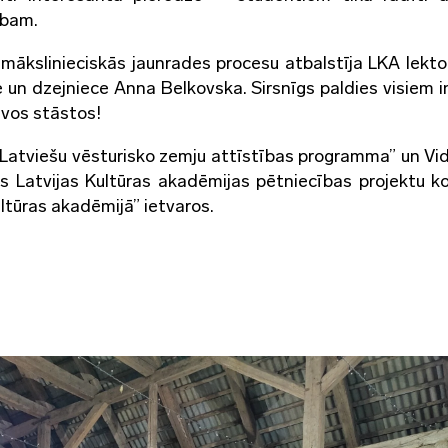
rbam.
mākslinieciskās jaunrades procesu atbalstīja LKA lekto
e un dzejniece Anna Belkovska. Sirsnīgs paldies visiem in
avos stāstos!
Latviešu vēsturisko zemju attīstības programma” un V
ts Latvijas Kultūras akadēmijas pētniecības projektu k
ltūras akadēmijā” ietvaros.