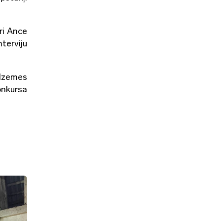
ri Ance
terviju
idzemes
onkursa