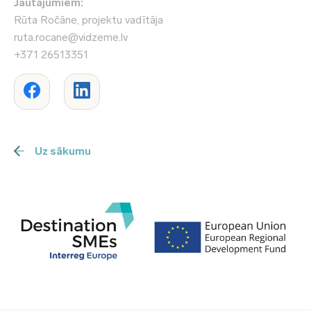
Jautājumiem:
Rūta Ročāne, projektu vadītāja
ruta.rocane@vidzeme.lv
+371 26513351
Uz sākumu