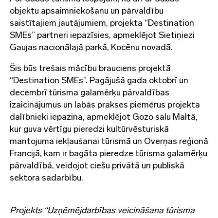
objektu apsaimniekošanu un pārvaldību
saistītajiem jautājumiem, projekta “Destination
SMEs” partneri iepazīsies, apmeklējot Sietiņiezi
Gaujas nacionālajā parkā, Kocēnu novadā.
Šis būs trešais mācību brauciens projektā
“Destination SMEs”. Pagājušā gada oktobrī un
decembrī tūrisma galamērķu pārvaldības
izaicinājumus un labās prakses piemērus projekta
dalībnieki iepazina, apmeklējot Gozo salu Maltā,
kur guva vērtīgu pieredzi kultūrvēsturiskā
mantojuma iekļaušanai tūrismā un Overņas reģionā
Francijā, kam ir bagāta pieredze tūrisma galamērķu
pārvaldībā, veidojot ciešu privātā un publiskā
sektora sadarbību.
Projekts “Uzņēmējdarbības veicināšana tūrisma