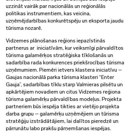
uzzināt vairāk par nacionālās un reģionālās
politikas instrumentiem, kas veicina,
uzņēmējdarbības konkurētspēju un eksporta jaudu
tūrisma nozarē.
Vidzemes plānošanas reģions iepazīstinās
partnerus ar iniciatīvām, kur veiksmīgi pārvaldītos
tūrisma galamērķos stratēģiska tīklošanās un
sadarbība rada konkurences priekšrocības tūrisma
uzņēmumiem. Piemēri ietvers klastera iniciatīvu –
Gaujas nacionālā parka tūrisma klasteri “Enter
Gauja”, sadarbības tīklu starp Valmieras pilsētu un
apkārtējiem novadiem un citus Vidzemes reģiona
tūrisma galamērķu pārvaldības modeļus. Projekta
partneriem būs iespēja tikties ar vietējo projekta
darba grupu – galamērķu uzņēmējiem un tūrisma
stratēģiju izstrādātājiem, lai dalītos pieredzē un
pārrunātu labo prakšu pārņemšanas iespējas.