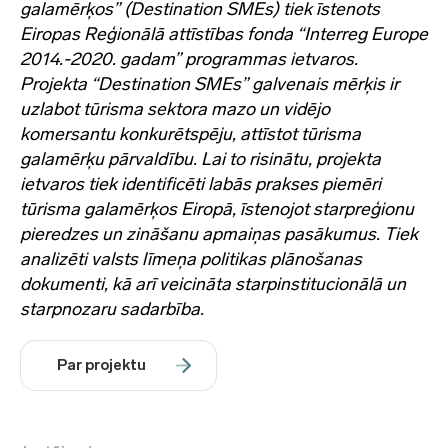
galamērķos” (Destination SMEs) tiek īstenots
Eiropas Reģionālā attīstības fonda “Interreg Europe
2014.-2020. gadam” programmas ietvaros.
Projekta “Destination SMEs” galvenais mērķis ir
uzlabot tūrisma sektora mazo un vidējo
komersantu konkurētspēju, attīstot tūrisma
galamērķu pārvaldību. Lai to risinātu, projekta
ietvaros tiek identificēti labās prakses piemēri
tūrisma galamērķos Eiropā, īstenojot starpreģionu
pieredzes un zināšanu apmaiņas pasākumus. Tiek
analizēti valsts līmeņa politikas plānošanas
dokumenti, kā arī veicināta starpinstitucionālā un
starpnozaru sadarbība.
Par projektu