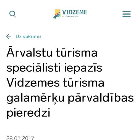
Uz sākumu
Ārvalstu tūrisma
speciālisti iepazīs
Vidzemes tūrisma
galamērķu pārvaldības
pieredzi
28.03.2017