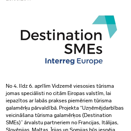
No 4. līdz 6. aprīlim Vidzemē viesosies tūrisma
jomas speciālisti no citām Eiropas valstīm, lai
iepazītos ar labās prakses piemēriem tūrisma
galamērķu pārvaldībā. Projekta “Uzņēmējdarbības
veicināšana tūrisma galamērķos (Destination
SMEs)” ārvalstu partneriem no Francijas, Itālijas,
Slovēnijas, Maltas, Īrijas un Somijas būs iespēja