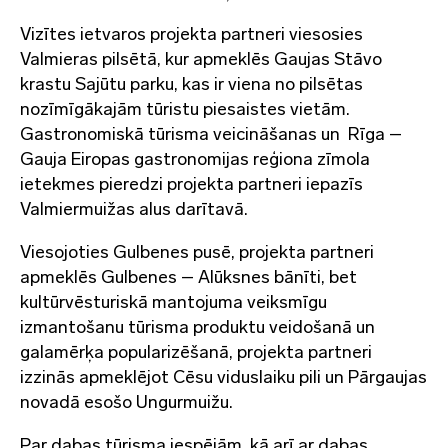
Vizītes ietvaros projekta partneri viesosies
Valmieras pilsētā, kur apmeklēs Gaujas Stāvo
krastu Sajūtu parku, kas ir viena no pilsētas
nozīmīgākajām tūristu piesaistes vietām.
Gastronomiskā tūrisma veicināšanas un Rīga –
Gauja Eiropas gastronomijas reģiona zīmola
ietekmes pieredzi projekta partneri iepazīs
Valmiermuižas alus darītavā.
Viesojoties Gulbenes pusē, projekta partneri
apmeklēs Gulbenes – Alūksnes bānīti, bet
kultūrvēsturiskā mantojuma veiksmīgu
izmantošanu tūrisma produktu veidošanā un
galamērķa popularizēšanā, projekta partneri
izzinās apmeklējot Cēsu viduslaiku pili un Pārgaujas
novadā esošo Ungurmuižu.
Par dabas tūrisma iespējām, kā arī ar dabas