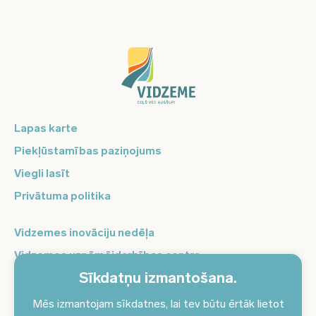
Lapas karte
Piekļūstamības paziņojums
Viegli lasīt
Privātuma politika
Vidzemes inovāciju nedēļa
Vidzemes uzņēmējdarbības centrs
Sīkdatņu izmantošana.
Balso Vidzeme
Pierakstieties jaunumiem un saņemiet aktuālākos
Mēs izmantojam sīkdatnes, lai tev būtu ērtāk lietot