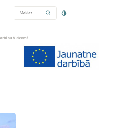
i
darbību Vidzemē