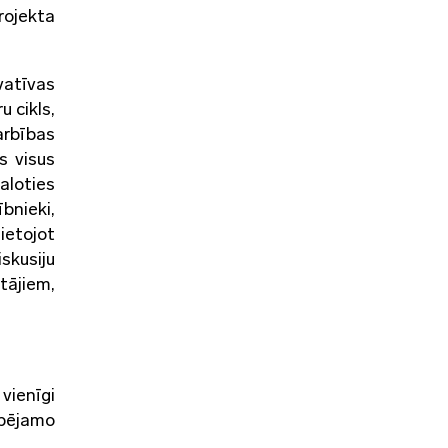
rojekta
vatīvas
 cikls,
arbības
s visus
aloties
nieki,
ietojot
iskusiju
tājiem,
vienīgi
spējamo