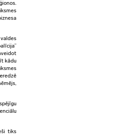
ģionos.
eiksmes
biznesa
valdes
līcija”
nveidot
īt kādu
eiksmes
ieredzē
ņēmējs,
spējīgu
enciālu
ši tiks