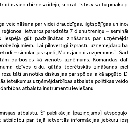
trādās vienu biznesa ideju, kuru attīstīs visa turpmākā p
a veicināšana par videi draudzīgas, ilgtspējīgas un ino
reģionos” ietvaros paredzēts 7 dienu treniņu – semināru
s iespēja gūt padziļinātas zināšanas par uzņēmējd
robežojumiem. Lai pilnvērtīgi izprastu uzņēmējdarbība
metodi – simulācijas spēli „Mans jaunais uzņēmums”. Sad
tām darbosies kā vienots uzņēmums. Komandas dalīb
ēmuma dzīves ciklu, gūtās teorētiskās zināšanas piel
rezultāti un notiks diskusijas par spēles laikā apgūto. D
ādās ieteikumus uzņēmējdarbības atbalsta politikas veido
darbības atbalsta instrumentu ieviešanu.
misijas atbalstu. Šī publikācija [paziņojums] atspoguļo 
t atbildību par tajā ietvertās informācijas jebkuru ie