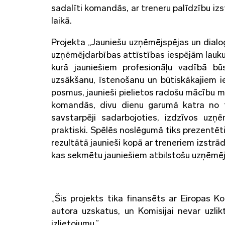
sadalīti komandās, ar treneru palīdzību izs
laikā.
Projekta „Jauniešu uzņēmējspējas un dialog
uzņēmējdarbības attīstības iespējām lauku 
kurā jauniešiem profesionāļu vadībā bū
uzsākšanu, īstenošanu un būtiskākajiem ie
posmus, jaunieši pielietos radošu mācību 
komandās, divu dienu garumā katra no 
savstarpēji sadarbojoties, izdzīvos uzņ
praktiski. Spēlēs noslēgumā tiks prezentēti 
rezultātā jaunieši kopā ar treneriem izstr
kas sekmētu jauniešiem atbilstošu uzņēmēj
„Šis projekts tika finansēts ar Eiropas Ko
autora uzskatus, un Komisijai nevar uzlik
izlietojumu.”