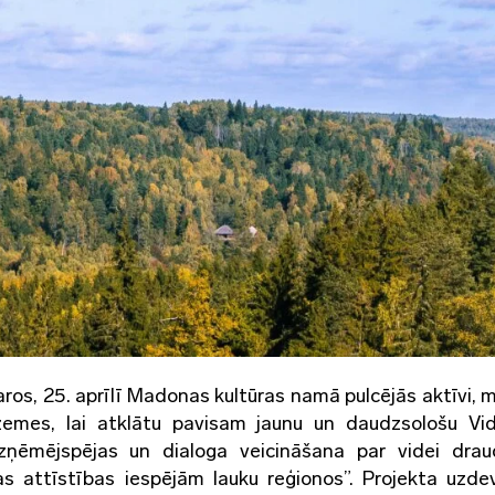
os, 25. aprīlī Madonas kultūras namā pulcējās aktīvi, m
idzemes, lai atklātu pavisam jaunu un daudzsološu V
zņēmējspējas un dialoga veicināšana par videi drau
as attīstības iespējām lauku reģionos”. Projekta uzde