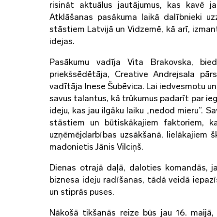
risināt aktuālus jautājumus, kas kavē j
Atklāšanas pasākuma laikā dalībnieki uz
stāstiem Latvijā un Vidzemē, kā arī, izma
idejas.
Pasākumu vadīja Vita Brakovska, biedr
priekšsēdētāja, Creative Andrejsala pār
vadītāja Inese Šubēvica. Lai iedvesmotu un m
savus talantus, kā trūkumus padarīt par i
ideju, kas jau ilgāku laiku „nedod mieru”. 
stāstiem un būtiskākajiem faktoriem, k
uzņēmējdarbības uzsākšanā, lielākajiem 
madonietis Jānis Vilciņš.
Dienas otrajā daļā, daloties komandās, ja
biznesa ideju radīšanas, tādā veidā iepaz
un stiprās puses.
Nākošā tikšanās reize būs jau 16. maijā, 