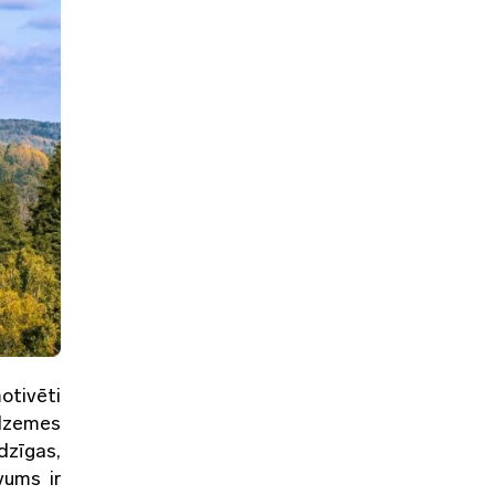
otivēti
idzemes
dzīgas,
vums ir