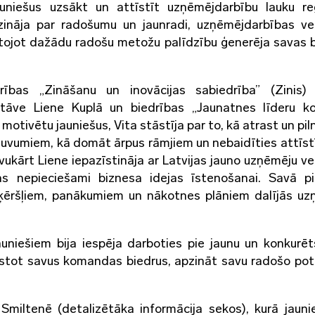
auniešus uzsākt un attīstīt uzņēmējdarbību lauku re
zināja par radošumu un jaunradi, uzņēmējdarbības v
ntojot dažādu radošu metožu palīdzību ģenerēja savas 
ības „Zināšanu un inovācijas sabiedrība” (Zinis) 
stāve Liene Kuplā un biedrības „Jaunatnes līderu koa
otivētu jauniešus, Vita stāstīja par to, kā atrast un pil
eguvumiem, kā domāt ārpus rāmjiem un nebaidīties attīst
Savukārt Liene iepazīstināja ar Latvijas jauno uzņēmēju v
as nepieciešami biznesa idejas īstenošanai. Savā p
šķēršļiem, panākumiem un nākotnes plāniem dalījās uz
uniešiem bija iespēja darboties pie jaunu un konkurēt
īstot savus komandas biedrus, apzināt savu radošo pot
Smiltenē (detalizētāka informācija sekos), kurā jaunie