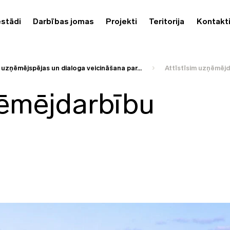
estādi
Darbības jomas
Projekti
Teritorija
Kontakt
 uzņēmējspējas un dialoga veicināšana par...
Attīstīsim uzņēmēj
ņēmējdarbību