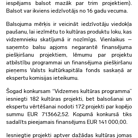
iespējams balsot mazāk par trim projektiem).
Balsot var ikviens iedzīvotājs no 16 gadu vecuma.
Balsojuma mērķis ir veicināt iedzīvotāju viedokļa
paušanu, lai iezīmētu to kultūras produktu loku, kas
vidzemnieku skatījumā ir nozīmīgs. Vienlaikus –
saņemto balsu apjoms negarantē finansējuma
piešķiršanu projektiem, lēmumu par projektu
atbilstību programmai un finansējuma piešķiršanu
pieņems Valsts kultūrkapitāla fonds saskaņā ar
ekspertu komisijas ieteikumu.
Šogad konkursam “Vidzemes kultūras programma”
iesniegti 182 kultūras projekti, bet balsošanai un
ekspertu vērtēšanai nodoti 172 projekti par kopējo
summu EUR 713662,52. Kopumā konkursā tiks
sadalīts pieejamais finansējums EUR 141 000,00.
Iesniegtie projekti aptver dažādas kultūras jomas