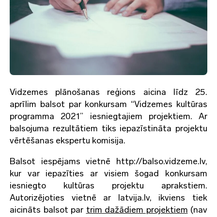
Vidzemes plānošanas reģions aicina līdz 25.
aprīlim balsot par konkursam “Vidzemes kultūras
programma 2021” iesniegtajiem projektiem. Ar
balsojuma rezultātiem tiks iepazīstināta projektu
vērtēšanas ekspertu komisija.
Balsot iespējams vietnē http://balso.vidzeme.lv,
kur var iepazīties ar visiem šogad konkursam
iesniegto kultūras projektu aprakstiem.
Autorizējoties vietnē ar latvija.lv, ikviens tiek
aicināts balsot par
trim dažādiem projektiem
(nav