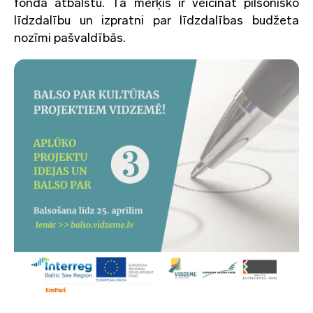
fonda atbalstu. Tā mērķis ir veicināt pilsonisko
līdzdalību un izpratni par līdzdalības budžeta
nozīmi pašvaldībās.