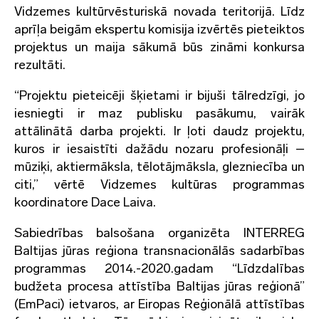
Vidzemes kultūrvēsturiskā novada teritorijā. Līdz
aprīļa beigām ekspertu komisija izvērtēs pieteiktos
projektus un maija sākumā būs zināmi konkursa
rezultāti.
“Projektu pieteicēji šķietami ir bijuši tālredzīgi, jo
iesniegti ir maz publisku pasākumu, vairāk
attālinātā darba projekti. Ir ļoti daudz projektu,
kuros ir iesaistīti dažādu nozaru profesionāļi –
mūziķi, aktiermāksla, tēlotājmāksla, glezniecība un
citi,” vērtē Vidzemes kultūras programmas
koordinatore Dace Laiva.
Sabiedrības balsošana organizēta INTERREG
Baltijas jūras reģiona transnacionālās sadarbības
programmas 2014.-2020.gadam “Līdzdalības
budžeta procesa attīstība Baltijas jūras reģionā”
(EmPaci) ietvaros, ar Eiropas Reģionālā attīstības