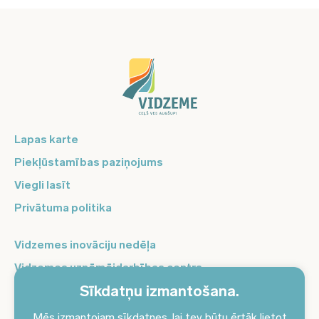
Lapas karte
Piekļūstamības paziņojums
Viegli lasīt
Privātuma politika
Vidzemes inovāciju nedēļa
Vidzemes uzņēmējdarbības centrs
Sīkdatņu izmantošana.
Balso Vidzeme
Pierakstieties jaunumiem un saņemiet aktuālākos
Mēs izmantojam sīkdatnes, lai tev būtu ērtāk lietot