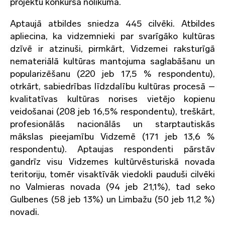
projektu konkursa nolikumā.
Aptaujā atbildes sniedza 445 cilvēki. Atbildes
apliecina, ka vidzemnieki par svarīgāko kultūras
dzīvē ir atzinuši, pirmkārt, Vidzemei raksturīgā
nemateriālā kultūras mantojuma saglabāšanu un
popularizēšanu (220 jeb 17,5 % respondentu),
otrkārt, sabiedrības līdzdalību kultūras procesā –
kvalitatīvas kultūras norises vietējo kopienu
veidošanai (208 jeb 16,5% respondentu), treškārt,
profesionālās nacionālās un starptautiskās
mākslas pieejamību Vidzemē (171 jeb 13,6 %
respondentu). Aptaujas respondenti pārstāv
gandrīz visu Vidzemes kultūrvēsturiskā novada
teritoriju, tomēr visaktīvāk viedokli pauduši cilvēki
no Valmieras novada (94 jeb 21,1%), tad seko
Gulbenes (58 jeb 13%) un Limbažu (50 jeb 11,2 %)
novadi.