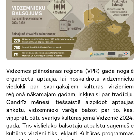
Vidzemes plānošanas reģiona (VPR) gada nogalē
organizētā aptauja, lai noskaidrotu vidzemnieku
viedokli par svarīgākajiem kultūras virzieniem
reģionā nākamajam gadam, ir kļuvusi par tradīciju.
Gandrīz mēnesi, tiešsaistē aizpildot aptaujas
anketu, vidzemnieki varēja balsot par to, kas,
viņuprāt, būtu svarīgs kultūras jomā Vidzemē 2024.
gadā. Trīs vislielāko balsotāju atbalstu saņēmušie
kultūras virzieni tiks iekļauti Kultūras programmas