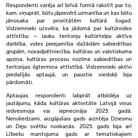
Respondenti varēja arī brīvā formā rakstīt par to,
kam, viņuprāt, būtu jāpievērš uzmanība un kas būtu
jānosaka par prioritātēm kultūrā šogad.
Vidzemnieki uzsvēra, ka jādomā par kultūrvides
attīstību – lauku teritoriju kultūrtelpu aktīva
darbība, vides pieejamība dažādām sabiedrības
grupām, novadpētniecība, kultūras un valstiskuma
apziņa, kultūras procesu nozīme sabiedrības un
teritorijas ilgtermiņa attīstībā. Vidzemnieki aktīvi
piedalījās aptaujā, un paustie viedokļi bija
pārdomāti.
Aptaujas respondenti labprāt atbildēja uz
jautājumu, kāda kultūras aktivitāte Latvijā viņus
iedvesmoja vai iepriecināja 2023. gadā.
Nenoliedzami, aizgājušais gads aizritēja Dziesmu
un Deju svētku noskaņās. 2023. gads bija arī
Lībiešu mantojuma gads ar tematiskajiem