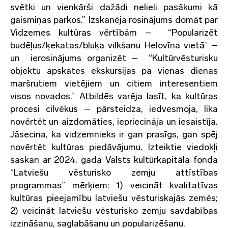
svētki un vienkārši dažādi nelieli pasākumi kā
gaismiņas parkos.” Izskanēja rosinājums domāt par
Vidzemes kultūras vērtībām – “Popularizēt
budēļus/ķekatas/bluķa vilkšanu Helovīna vietā” –
un ierosinājums organizēt – “Kultūrvēsturisku
objektu apskates ekskursijas pa vienas dienas
maršrutiem vietējiem un citiem interesentiem
visos novados.” Atbildēs varēja lasīt, ka kultūras
procesi cilvēkus – pārsteidza, iedvesmoja, lika
novērtēt un aizdomāties, iepriecināja un iesaistīja.
Jāsecina, ka vidzemnieks ir gan prasīgs, gan spēj
novērtēt kultūras piedāvājumu. Izteiktie viedokļi
saskan ar 2024. gada Valsts kultūrkapitāla fonda
“Latviešu vēsturisko zemju attīstības
programmas” mērķiem: 1) veicināt kvalitatīvas
kultūras pieejamību latviešu vēsturiskajās zemēs;
2) veicināt latviešu vēsturisko zemju savdabības
izzināšanu, saglabāšanu un popularizēšanu.