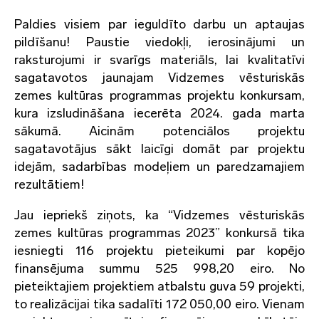
Paldies visiem par ieguldīto darbu un aptaujas
pildīšanu! Paustie viedokļi, ierosinājumi un
raksturojumi ir svarīgs materiāls, lai kvalitatīvi
sagatavotos jaunajam Vidzemes vēsturiskās
zemes kultūras programmas projektu konkursam,
kura izsludināšana iecerēta 2024. gada marta
sākumā. Aicinām potenciālos projektu
sagatavotājus sākt laicīgi domāt par projektu
idejām, sadarbības modeļiem un paredzamajiem
rezultātiem!
Jau iepriekš ziņots, ka “Vidzemes vēsturiskās
zemes kultūras programmas 2023” konkursā tika
iesniegti 116 projektu pieteikumi par kopējo
finansējuma summu 525 998,20 eiro. No
pieteiktajiem projektiem atbalstu guva 59 projekti,
to realizācijai tika sadalīti 172 050,00 eiro. Vienam