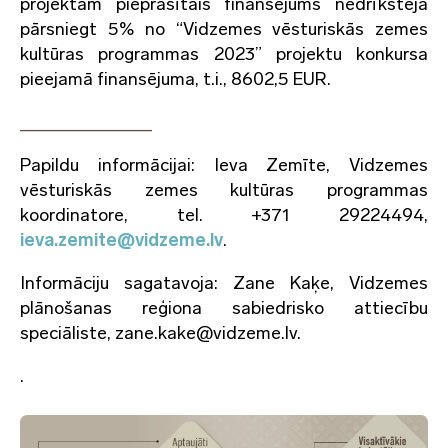
projektam pieprasītais finansējums nedrīkstēja
pārsniegt 5% no “Vidzemes vēsturiskās zemes
kultūras programmas 2023” projektu konkursa
pieejamā finansējuma, t.i., 8602,5 EUR.
____________
Papildu informācijai: Ieva Zemīte, Vidzemes
vēsturiskās zemes kultūras programmas
koordinatore, tel. +371 29224494,
ieva.zemite@vidzeme.lv
.
Informāciju sagatavoja: Zane Kaķe, Vidzemes
plānošanas reģiona sabiedrisko attiecību
speciāliste, zane.kake@vidzeme.lv.
.