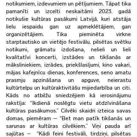
notikumiem, izdevumiem un pētījumiem. Tāpat tika
pamanīti un izcelti neskaitāmi 2023. gadā
notikušie kultūras pasākumi Latvijā, kuri atstāja
lielu iespaidu gan uz apmeklētājiem, gan
organizētājiem. Tika pieminēta virkne
starptautisko un vietējo festivālu, pilsētas svētku
notikumi, grāmatu izdošana, nelieli un lieli
kvalitatīvi koncerti, izstādes un tikšanās ar
māksliniekiem, izrādes, priekšlasījumi, kino vakari,
mājas kafejnīcu dienas, konferences, seno amatu
prasmju apzināšana un apguve, neierastu
kultūrtelpu un kultūraktivitāšu mijiedarbība un citi.
Kāds no atbilžu sniedzējiem kā ierosinājumu
rakstīja: “Ikdienā noslēgtu vietu atdzīvināšana
kultūras pasākumos.” Cilvēki skaidri izteica savas
domas, piemēram – “Bet man patīk tikšanās un
sarunas ar kultūras cilvēkiem.” Viņi pauda arī
sajūtas – “Kādi feini festivāli, tirdziņi, pilsētas