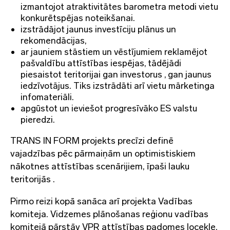
izmantojot atraktivitātes barometra metodi vietu
konkurētspējas noteikšanai.
izstrādājot jaunus investīciju plānus un
rekomendācijas,
ar jauniem stāstiem un vēstījumiem reklamējot
pašvaldību attīstības iespējas, tādējādi
piesaistot teritorijai gan investorus , gan jaunus
iedzīvotājus. Tiks izstrādāti arī vietu mārketinga
infomateriāli.
apgūstot un ieviešot progresīvāko ES valstu
pieredzi.
TRANS IN FORM projekts precīzi definē
vajadzības pēc pārmaiņām un optimistiskiem
nākotnes attīstības scenārijiem, īpaši lauku
teritorijās .
Pirmo reizi kopā sanāca arī projekta Vadības
komiteja. Vidzemes plānošanas reģionu vadības
komitejā pārstāv VPR attīstības padomes locekle,