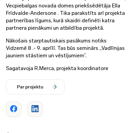
Vecpiebalgas novada domes priekšsēdētāja Ella
Frīdvalde-Andersone . Tika parakstīts arī projekta
partnerības līgums, kurā skaidri definēti katra
partnera pienākumi un atbildība projektā.
Nākošais starptautiskais pasākums notiks
Vidzemē 8 .- 9. aprīlī. Tas būs seminārs ,,Vadlīnijas
jauniem stāstiem un vēstījumiem”.
Sagatavoja R.Merca, projekta koordinatore
Par projektu