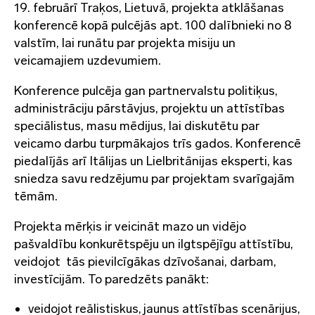
19. februārī Traķos, Lietuvā, projekta atklāšanas
konferencē kopā pulcējās apt. 100 dalībnieki no 8
valstīm, lai runātu par projekta misiju un
veicamajiem uzdevumiem.
Konference pulcēja gan partnervalstu politiķus,
administrāciju pārstāvjus, projektu un attīstības
speciālistus, masu mēdijus, lai diskutētu par
veicamo darbu turpmākajos trīs gados. Konferencē
piedalījās arī Itālijas un Lielbritānijas eksperti, kas
sniedza savu redzējumu par projektam svarīgajām
tēmām.
Projekta mērķis ir veicināt mazo un vidējo
pašvaldību konkurētspēju un ilgtspējīgu attīstību,
veidojot tās pievilcīgākas dzīvošanai, darbam,
investīcijām. To paredzēts panākt:
veidojot reālistiskus, jaunus attīstības scenārijus,