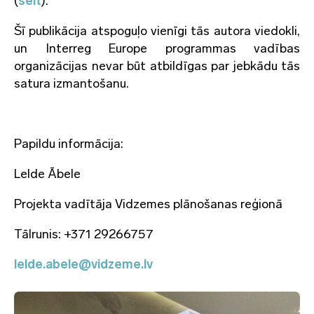
(
šeit
).
Šī publikācija atspoguļo vienīgi tās autora viedokli,
un Interreg Europe programmas vadības
organizācijas nevar būt atbildīgas par jebkādu tās
satura izmantošanu.
Papildu informācija:
Lelde Ābele
Projekta vadītāja Vidzemes plānošanas reģionā
Tālrunis: +371 29266757
lelde.abele@vidzeme.lv