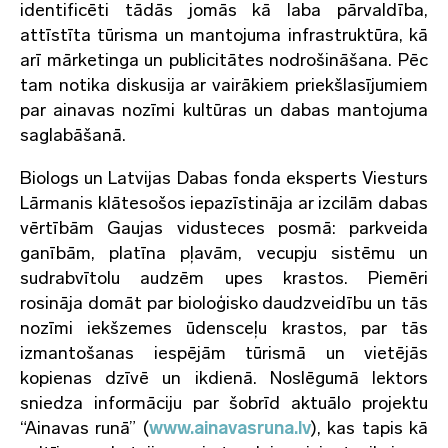
identificēti tādās jomās kā laba pārvaldība,
attīstīta tūrisma un mantojuma infrastruktūra, kā
arī mārketinga un publicitātes nodrošināšana. Pēc
tam notika diskusija ar vairākiem priekšlasījumiem
par ainavas nozīmi kultūras un dabas mantojuma
saglabāšanā.
Biologs un Latvijas Dabas fonda eksperts Viesturs
Lārmanis klātesošos iepazīstināja ar izcilām dabas
vērtībām Gaujas vidusteces posmā: parkveida
ganībām, platīna pļavām, vecupju sistēmu un
sudrabvītolu audzēm upes krastos. Piemēri
rosināja domāt par bioloģisko daudzveidību un tās
nozīmi iekšzemes ūdensceļu krastos, par tās
izmantošanas iespējām tūrismā un vietējās
kopienas dzīvē un ikdienā. Noslēgumā lektors
sniedza informāciju par šobrīd aktuālo projektu
“Ainavas runā” (
www.ainavasruna.lv
), kas tapis kā