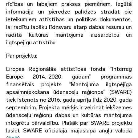
rīcības un labajiem prakses piemēriem. Iegūtā
informācija un pieredze palīdzēs strādāt pie
ieteikumiem attīstības un politikas dokumentos,
lai radītu labāku līdzsvaru starp dabas resursu un
radītā kultūras mantojuma aizsardzību un
ilgtspējīgu attīstību.
Par projektu
:
Eiropas Reģionālās attīstības fonda “Interreg
Europe 2014.-2020. gadam” programmas
finansētais projekts “Mantojuma ilgtspējīga
apsaimniekošana ūdensceļu reģionos” (SWARE)
tiek īstenots no 2016. gada aprīļa līdz 2020. gada
septembrim. Projekta mērķis ir veicināt iekšzemes
ūdensceļu reģionu dabas un kultūras mantojuma
integrētu pārvaldību. Plašāk par SWARE projektu
lasiet SWARE oficiālajā mājaslapā angļu valodā