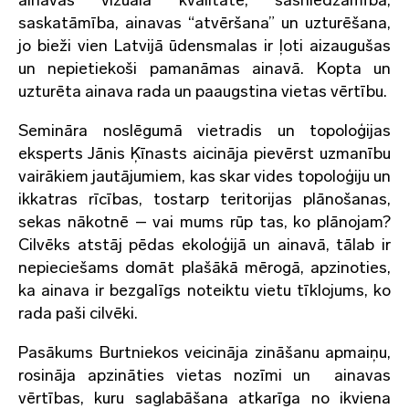
saskatāmība, ainavas “atvēršana” un uzturēšana,
jo bieži vien Latvijā ūdensmalas ir ļoti aizaugušas
un nepietiekoši pamanāmas ainavā. Kopta un
uzturēta ainava rada un paaugstina vietas vērtību.
Semināra noslēgumā vietradis un topoloģijas
eksperts Jānis Ķīnasts aicināja pievērst uzmanību
vairākiem jautājumiem, kas skar vides topoloģiju un
ikkatras rīcības, tostarp teritorijas plānošanas,
sekas nākotnē – vai mums rūp tas, ko plānojam?
Cilvēks atstāj pēdas ekoloģijā un ainavā, tālab ir
nepieciešams domāt plašākā mērogā, apzinoties,
ka ainava ir bezgalīgs noteiktu vietu tīklojums, ko
rada paši cilvēki.
Pasākums Burtniekos veicināja zināšanu apmaiņu,
rosināja apzināties vietas nozīmi un ainavas
vērtības, kuru saglabāšana atkarīga no ikviena