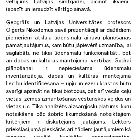
veltījums Latvijas simtgadei, aicinot ikvienu
iepazīt un ieraudzīt vērtīgo ainavā.
Ģeogrāfs un Latvijas Universitātes profesors
Oļģerts Nikodemus savā prezentācijā ar dažādiem
piemēriem atklāja ūdensmalu ainavu plānošanas
pamatjautājumus, kam būtu jāpievērš uzmanība, lai
saglabātu ne tikai ūdensmalu funkcionalitāti, bet
arī dabas un kultūras mantojuma vērtības. Gudrai
plānošanai ir nepieciešama ūdensmalu
inventarizācija, dabas un kultūras mantojuma
liecību identificēšana – upju un ezeru krastos būtu
svarīgi apzināt ne tikai biotopus, bet arī vecās ceļu
vietas, zemes izmantošanas vēsturiskos veidus un
vietas u.c. Tika analizēts aizsargjoslu platums, kuru
noteikšana pēc šobrīd likumdošanā noteiktajiem
kritērijiem ir diskutējams jautājums. Lektors
priekšlasījumā pieskārās arī tādiem jautājumiem kā
ainavas vizuālā kvalitāte, sasniedzamība,