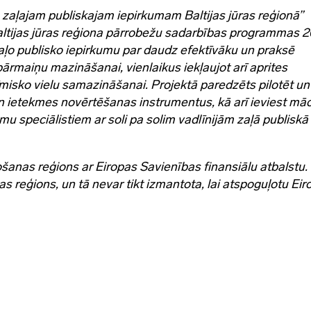
 zaļajam publiskajam iepirkumam Baltijas jūras reģionā”
Baltijas jūras reģiona pārrobežu sadarbības programmas 
zaļo publisko iepirkumu par daudz efektīvāku un praksē
ārmaiņu mazināšanai, vienlaikus iekļaujot arī aprites
misko vielu samazināšanai. Projektā paredzēts pilotēt un
un ietekmes novērtēšanas instrumentus, kā arī ieviest mā
u speciālistiem ar soli pa solim vadlīnijām zaļā publiskā
ošanas reģions ar Eiropas Savienības finansiālu atbalstu.
s reģions, un tā nevar tikt izmantota, lai atspoguļotu Eir