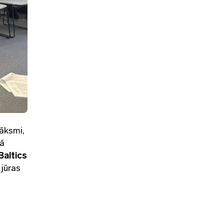
āksmi,
ļā
altics
 jūras