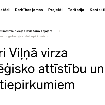
estādi
Darbības jomas
Projekti
Teritorija
Kontakt
imCircle pieejas ieviešana zaļajam...
ību un gatavojas pilotiepirkumiem
 Viļņā virza
ēģisko attīstību un
otiepirkumiem