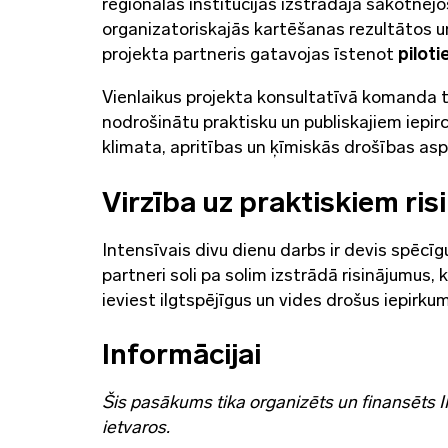
reģionālās institūcijas izstrādāja sākotnējo
organizatoriskajās kartēšanas rezultātos u
projekta partneris gatavojas īstenot
pilot
Vienlaikus projekta konsultatīvā komanda t
nodrošinātu praktisku un publiskajiem iepir
klimata, apritības un ķīmiskās drošības as
Virzība uz praktiskiem ri
Intensīvais divu dienu darbs ir devis spē
partneri soli pa solim izstrādā risinājumus,
ieviest ilgtspējīgus un vides drošus iepirku
Informācijai
Šis pasākums tika organizēts un finansēts 
ietvaros.