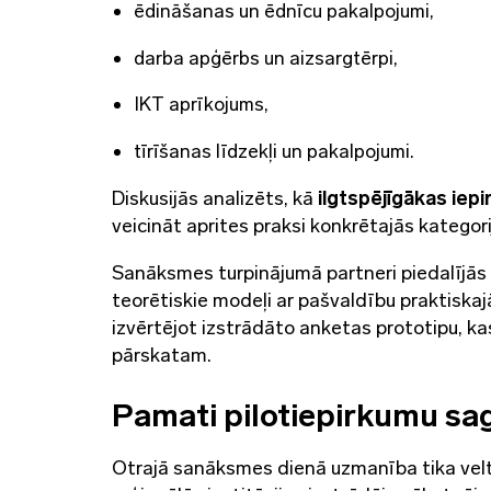
ēdināšanas un ēdnīcu pakalpojumi,
darba apģērbs un aizsargtērpi,
IKT aprīkojums,
tīrīšanas līdzekļi un pakalpojumi.
Diskusijās analizēts, kā
ilgtspējīgākas iep
veicināt aprites praksi konkrētajās kategori
Sanāksmes turpinājumā partneri piedalījās v
teorētiskie modeļi ar pašvaldību praktiska
izvērtējot izstrādāto anketas prototipu, k
pārskatam.
Pamati pilotiepirkumu sa
Otrajā sanāksmes dienā uzmanība tika vel