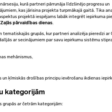
rsesiju, kurā partneri pārrunāja līdzšinējo progresu un
ājumiem, kas jārisina projekta turpmākajā gaitā. Tika ana
aspektus projektā iespējams labāk integrēt iepirkuma pie
s
Zaļās pārvaldības dienas
.
 tematiskajās grupās, kur partneri analizēja pieredzi ar
dalījās ar secinājumiem par savu iepirkumu sistēmu stipr
anas mehānismus,
s un ķīmiskās drošības principu ievērošanu ikdienas iepir
u kategorijām
s grupās ar četrām kategorijām: