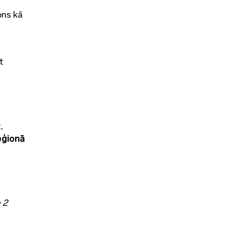
ons kā
t
,
eģionā
 2