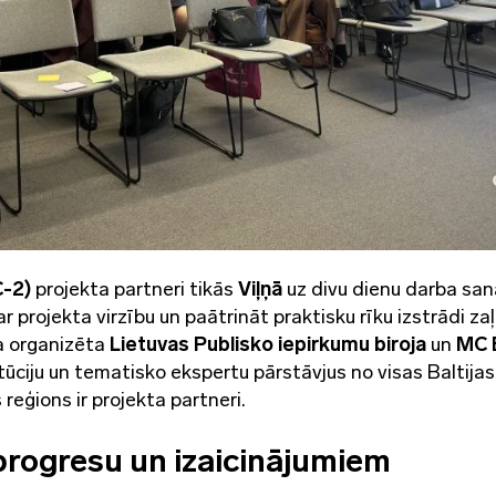
C-2)
projekta partneri tikās
Viļņā
uz divu dienu darba san
ar projekta virzību un paātrināt praktisku rīku izstrādi za
ka organizēta
Lietuvas Publisko iepirkumu biroja
un
MC B
tūciju un tematisko ekspertu pārstāvjus no visas Baltijas
eģions ir projekta partneri.
progresu un izaicinājumiem