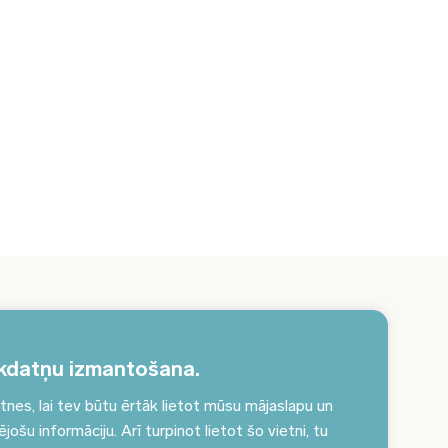
erakstieties jaunumiem un saņemiet aktuālākos
unumus savā e-pastā!
kdatņu izmantošana.
es, lai tev būtu ērtāk lietot mūsu mājaslapu un
Pieteikties jaunumiem
ošu informāciju. Arī turpinot lietot šo vietni, tu