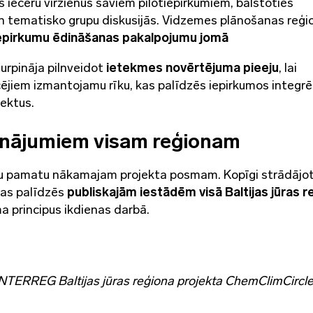
s ieceru virzienus saviem pilotiepirkumiem, balstoties
n tematisko grupu diskusijās. Vidzemes plānošanas reģi
iepirkumu ēdināšanas pakalpojumu jomā
urpināja pilnveidot
ietekmes novērtējuma pieeju
, lai
cējiem izmantojamu rīku, kas palīdzēs iepirkumos integrē
pektus.
sinājumiem visam reģionam
cīgu pamatu nākamajam projekta posmam. Kopīgi strādājot
 kas palīdzēs
publiskajām iestādēm visā Baltijas jūras r
ma principus ikdienas darbā.
INTERREG Baltijas jūras reģiona projekta
ChemClimCircle