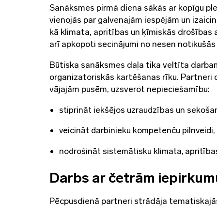
Sanāksmes pirmā diena sākās ar kopīgu plenā
vienojās par galvenajām iespējām un izaicin
kā klimata, apritības un ķīmiskās drošības 
arī apkopoti secinājumi no nesen notikušā
Būtiska sanāksmes daļa tika veltīta darbam
organizatoriskās kartēšanas rīku. Partneri 
vājajām pusēm, uzsverot nepieciešamību:
stiprināt iekšējos uzraudzības un sekoš
veicināt darbinieku kompetenču pilnveidi,
nodrošināt sistemātisku klimata, apritība
Darbs ar četrām iepirkum
Pēcpusdienā partneri strādāja tematiskajā