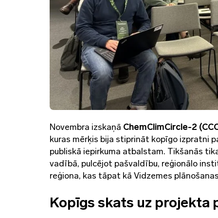
Novembra izskaņā
ChemClimCircle-2 (CC
kuras mērķis bija stiprināt kopīgo izpratni p
publiskā iepirkuma atbalstam. Tikšanās ti
vadībā, pulcējot pašvaldību, reģionālo insti
reģiona, kas tāpat kā Vidzemes plānošanas r
Kopīgs skats uz projekta 