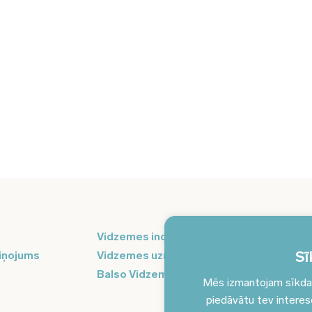
Pi
Vidzemes inovāciju nedēļa
ja
Sī
iņojums
Vidzemes uzņēmējdarbības centrs
Balso Vidzeme
Mēs izmantojam sīkdatn
piedāvātu tev interesēj