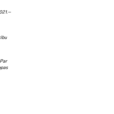
2021.–
cību
 Par
opas