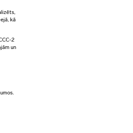
lizēts,
ejā, kā
 CCC-2
ajām un
kumos.