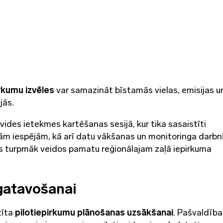
irkumu izvēles
var samazināt bīstamās vielas, emisijas u
jās.
ides ietekmes kartēšanas sesijā, kur tika sasaistīti
jām iespējām, kā arī datu vākšanas un monitoringa darbn
as turpmāk veidos pamatu reģionālajam zaļā iepirkuma
gatavošanai
tīta
pilotiepirkumu plānošanas uzsākšanai
. Pašvaldība