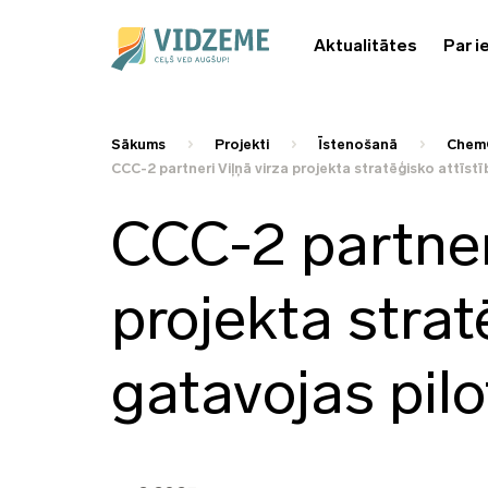
Aktualitātes
Par i
Sākums
Projekti
Īstenošanā
ChemCl
CCC-2 partneri Viļņā virza projekta stratēģisko attīst
CCC-2 partneri
projekta strat
gatavojas pil