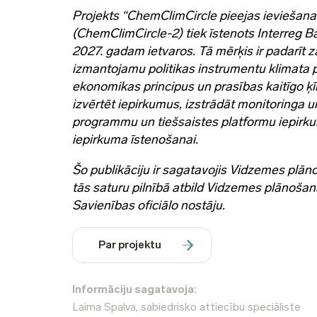
Projekts “ChemClimCircle pieejas ieviešana
(ChemClimCircle-2) tiek īstenots Interreg 
2027. gadam ietvaros. Tā mērķis ir padarīt 
izmantojamu politikas instrumentu klimata p
ekonomikas principus un prasības kaitīgo ķī
izvērtēt iepirkumus, izstrādāt monitoringa 
programmu un tiešsaistes platformu iepirkum
iepirkuma īstenošanai.
Šo publikāciju ir sagatavojis Vidzemes plān
tās saturu pilnībā atbild Vidzemes plānošana
Savienības oficiālo nostāju.
Par projektu
Informāciju sagatavoja:
Laima Spalva, sabiedrisko attiecību speciāliste