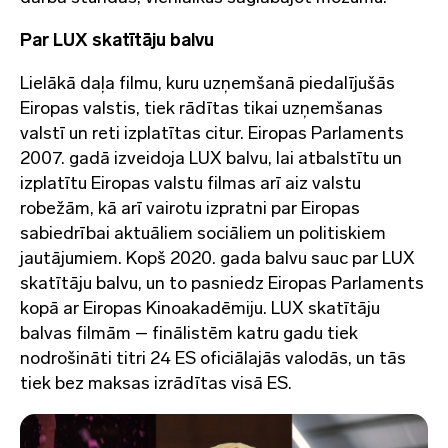
Par LUX skatītāju balvu
Lielākā daļa filmu, kuru uzņemšanā piedalījušās
Eiropas valstis, tiek rādītas tikai uzņemšanas
valstī un reti izplatītas citur. Eiropas Parlaments
2007. gadā izveidoja LUX balvu, lai atbalstītu un
izplatītu Eiropas valstu filmas arī aiz valstu
robežām, kā arī vairotu izpratni par Eiropas
sabiedrībai aktuāliem sociāliem un politiskiem
jautājumiem. Kopš 2020. gada balvu sauc par LUX
skatītāju balvu, un to pasniedz Eiropas Parlaments
kopā ar Eiropas Kinoakadēmiju. LUX skatītāju
balvas filmām – finālistēm katru gadu tiek
nodrošināti titri 24 ES oficiālajās valodās, un tās
tiek bez maksas izrādītas visā ES.