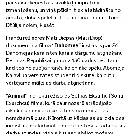
par sava dienesta stāvokļa ļaunprātīgu
izmantošanu, un viņš pēkšņi tiek atstādināts no
amata, kluba spēlētāji tiek mudināti runāt. Tomēr
Džūlija nolemj klusēt.
Franču režisores Mati Diopas (Mati Diop)
dokumentālā filma
“Dahomey”
ir stāsts par 26
Dahomejas karalistes karaļa dārgumu atgriešanu
Beninas Republikai gandrīz 130 gadus pēc tam,
kad tos nolaupīja franču koloniālie spēki. Abomeja-
Kalavi universitātes studenti diskutē, kā būtu
vērtējama mākslas darbu atgriešana.
“Animal”
ir grieķu režisores Sofijas Eksarhu (Sofia
Exarchou) filma, kurā caur nozarē strādājošo
cilvēku ikdienu aplūkota tūrisma industrijas
neredzamā puse. Kūrortā uz kādas salas izklaides
industrijā nodarbinātie nenogurstoši strādā garas
darba stundas, vienlaikus saglabājot možumu.