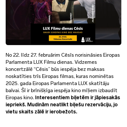
No 22. līdz 27. februārim Cēsīs norisināsies Eiropas
Parlamenta LUX Filmu dienas. Vidzemes
koncertzālē “Cēsis” būs iespēja bez maksas
noskatīties trīs Eiropas filmas, kuras nominētas
2025. gada Eiropas Parlamenta LUX skatītāju
balvai. Šī ir brīnišķīga iespēja kino mīļiem izbaudīt
Eiropas kino.
Interesentiem biļetēm ir jāpiesakās
iepriekš. Mudinām neatlikt biļešu rezervāciju, jo
vietu skaits zālē ir ierobežots.