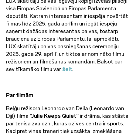
LUX skatītāju balvas ieguvēju kopīgi izvēlas pilsoņi
visā Eiropas Savienībā un Eiropas Parlamenta
deputāti. Katram interesentam ir iespēja novērtēt
filmas līdz 2025. gada aprīlim un iegūt iespēju
saņemt dažādas interesantas balvas, tostarp
braucienu uz Eiropas Parlamentu, lai apmeklētu
LUX skatītāju balvas pasniegšanas ceremoniju
2025. gada 29. aprīlī, un tiktos ar nominēto filmu
režisoriem un filmēšanas komandām. Balsot par
sev tīkamāko filmu var
šeit
.
Par filmām
Beļģu režisora Leonardo van Deila (Leonardo van
Dijl) filma
“Julie Keeps Quiet”
ir drāma, kas stāsta
par tenisa zvaigzni, kuras dzīves centrā ir sports.
Kad pret viņas treneri tiek uzsākta izmeklēšana