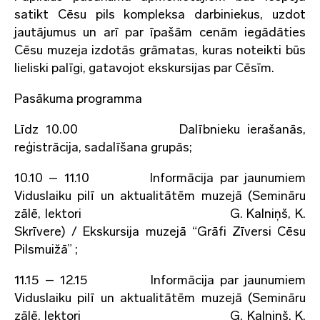
satikt Cēsu pils kompleksa darbiniekus, uzdot
jautājumus un arī par īpašām cenām iegādāties
Cēsu muzeja izdotās grāmatas, kuras noteikti būs
lieliski palīgi, gatavojot ekskursijas par Cēsīm.
Pasākuma programma
Līdz 10.00 Dalībnieku ierašanās,
reģistrācija, sadalīšana grupās;
10.10 – 11.10 Informācija par jaunumiem
Viduslaiku pilī un aktualitātēm muzejā (Semināru
zālē, lektori G. Kalniņš, K.
Skrīvere) / Ekskursija muzejā “Grāfi Zīversi Cēsu
Pilsmuižā” ;
11.15 – 12.15 Informācija par jaunumiem
Viduslaiku pilī un aktualitātēm muzejā (Semināru
zālē, lektori G. Kalniņš, K.