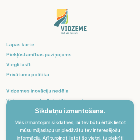
Lapas karte
Piekļūstamības paziņojums
Viegli lasīt
Privātuma politika
Vidzemes inovāciju nedēļa
Vidzemes uzņēmējdarbības centrs
Sīkdatņu izmantošana.
Balso Vidzeme
Pierakstieties jaunumiem un saņemiet aktuālākos
Mēs izmantojam sīkdatnes, lai tev būtu ērtāk lietot
jaunumus savā e-pastā!
mūsu mājaslapu un piedāvātu tev interesējošu
informāciju. Arī turpinot lietot šo vietni, tu piekrīti