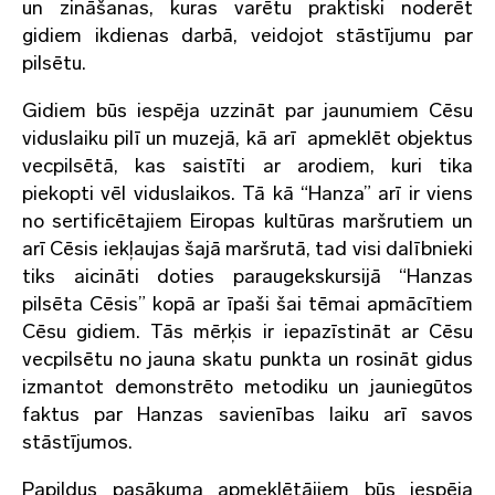
un zināšanas, kuras varētu praktiski noderēt
gidiem ikdienas darbā, veidojot stāstījumu par
pilsētu.
Gidiem būs iespēja uzzināt par jaunumiem Cēsu
viduslaiku pilī un muzejā, kā arī apmeklēt objektus
vecpilsētā, kas saistīti ar arodiem, kuri tika
piekopti vēl viduslaikos. Tā kā “Hanza” arī ir viens
no sertificētajiem Eiropas kultūras maršrutiem un
arī Cēsis iekļaujas šajā maršrutā, tad visi dalībnieki
tiks aicināti doties paraugekskursijā “Hanzas
pilsēta Cēsis” kopā ar īpaši šai tēmai apmācītiem
Cēsu gidiem. Tās mērķis ir iepazīstināt ar Cēsu
vecpilsētu no jauna skatu punkta un rosināt gidus
izmantot demonstrēto metodiku un jauniegūtos
faktus par Hanzas savienības laiku arī savos
stāstījumos.
Papildus pasākuma apmeklētājiem būs iespēja