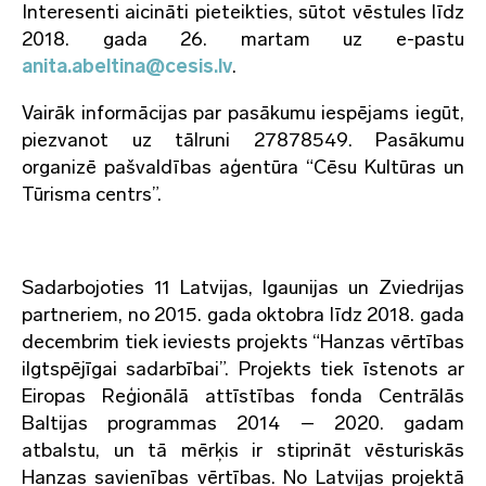
Interesenti aicināti pieteikties, sūtot vēstules līdz
2018. gada 26. martam uz e-pastu
anita.abeltina@cesis.lv
.
Vairāk informācijas par pasākumu iespējams iegūt,
piezvanot uz tālruni 27878549. Pasākumu
organizē pašvaldības aģentūra “Cēsu Kultūras un
Tūrisma centrs”.
Sadarbojoties 11 Latvijas, Igaunijas un Zviedrijas
partneriem, no 2015. gada oktobra līdz 2018. gada
decembrim tiek ieviests projekts “Hanzas vērtības
ilgtspējīgai sadarbībai”. Projekts tiek īstenots ar
Eiropas Reģionālā attīstības fonda Centrālās
Baltijas programmas 2014 – 2020. gadam
atbalstu, un tā mērķis ir stiprināt vēsturiskās
Hanzas savienības vērtības. No Latvijas projektā