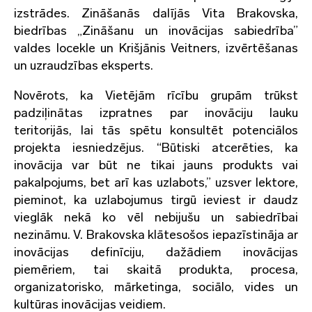
izstrādes. Zināšanās dalījās Vita Brakovska,
biedrības „Zināšanu un inovācijas sabiedrība”
valdes locekle un Krišjānis Veitners, izvērtēšanas
un uzraudzības eksperts.
Novērots, ka Vietējām rīcību grupām trūkst
padziļinātas izpratnes par inovāciju lauku
teritorijās, lai tās spētu konsultēt potenciālos
projekta iesniedzējus. “Būtiski atcerēties, ka
inovācija var būt ne tikai jauns produkts vai
pakalpojums, bet arī kas uzlabots,” uzsver lektore,
pieminot, ka uzlabojumus tirgū ieviest ir daudz
vieglāk nekā ko vēl nebijušu un sabiedrībai
nezināmu. V. Brakovska klātesošos iepazīstināja ar
inovācijas definīciju, dažādiem inovācijas
piemēriem, tai skaitā produkta, procesa,
organizatorisko, mārketinga, sociālo, vides un
kultūras inovācijas veidiem.