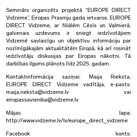
Seminārs organizēts projektā “EUROPE DIRECT
Vidzeme”, Eiropas Prasmju gada ietvaros. EUROPE
DIRECT Vidzeme, ar filiālēm Cēsīs un Valmierā,
galvenais uzdevums ir sniegt iedzīvotājiem
Vidzemē savlaicīgu un objektīvu informāciju par
nozīmīgākajām aktualitātēm Eiropā, kā arī rosināt
iedzīvotāju diskusijas par Eiropas nākotni. Tā
darbības ilgums plānots līdz 2025. gadam.
Kontaktinformācija saziņai: Maija Rieksta,
EUROPE DIRECT Vidzeme vadītāja, e-pasts:
maija.rieksta@vidzeme.lv vai
eiropassavieniba@vidzeme.lv
Mājas lapa:
http://www.vidzeme.lv/lv/europe_direct_vidzeme
Facebook konts: