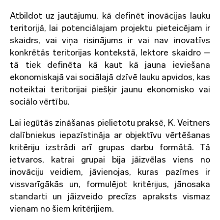
Atbildot uz jautājumu, kā definēt inovācijas lauku
teritorijā, lai potenciālajam projektu pieteicējam ir
skaidrs, vai viņa risinājums ir vai nav inovatīvs
konkrētās teritorijas kontekstā, lektore skaidro –
tā tiek definēta kā kaut kā jauna ieviešana
ekonomiskajā vai sociālajā dzīvē lauku apvidos, kas
noteiktai teritorijai piešķir jaunu ekonomisko vai
sociālo vērtību.
Lai iegūtās zināšanas pielietotu praksē, K. Veitners
dalībniekus iepazīstināja ar objektīvu vērtēšanas
kritēriju izstrādi arī grupas darbu formātā. Tā
ietvaros, katrai grupai bija jāizvēlas viens no
inovāciju veidiem, jāvienojas, kuras pazīmes ir
vissvarīgākās un, formulējot kritērijus, jānosaka
standarti un jāizveido precīzs apraksts vismaz
vienam no šiem kritērijiem.