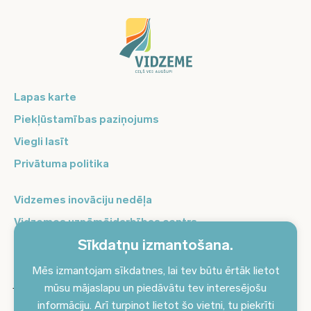
Lapas karte
Piekļūstamības paziņojums
Viegli lasīt
Privātuma politika
Vidzemes inovāciju nedēļa
Vidzemes uzņēmējdarbības centrs
Sīkdatņu izmantošana.
Balso Vidzeme
Pierakstieties jaunumiem un saņemiet aktuālākos
Mēs izmantojam sīkdatnes, lai tev būtu ērtāk lietot
jaunumus savā e-pastā!
mūsu mājaslapu un piedāvātu tev interesējošu
informāciju. Arī turpinot lietot šo vietni, tu piekrīti