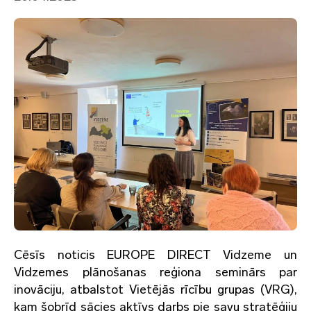
Cēsīs noticis EUROPE DIRECT Vidzeme un
Vidzemes plānošanas reģiona seminārs par
inovāciju, atbalstot Vietējās rīcību grupas (VRG),
kam šobrīd sācies aktīvs darbs pie savu stratēģiju