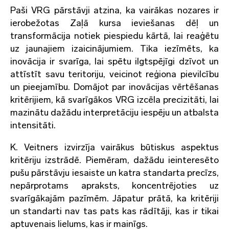
Paši VRG pārstāvji atzina, ka vairākas nozares ir
ierobežotas Zaļā kursa ieviešanas dēļ un
transformācija notiek piespiedu kārtā, lai reaģētu
uz jaunajiem izaicinājumiem. Tika iezīmēts, ka
inovācija ir svarīga, lai spētu ilgtspējīgi dzīvot un
attīstīt savu teritoriju, veicinot reģiona pievilcību
un pieejamību. Domājot par inovācijas vērtēšanas
kritērijiem, kā svarīgākos VRG izcēla precizitāti, lai
mazinātu dažādu interpretāciju iespēju un atbalsta
intensitāti.
K. Veitners izvirzīja vairākus būtiskus aspektus
kritēriju izstrādē. Piemēram, dažādu ieinteresēto
pušu pārstāvju iesaiste un katra standarta precīzs,
nepārprotams apraksts, koncentrējoties uz
svarīgākajām pazīmēm. Jāpatur prātā, ka kritēriji
un standarti nav tas pats kas rādītāji, kas ir tikai
aptuvenais lielums, kas ir mainīgs.