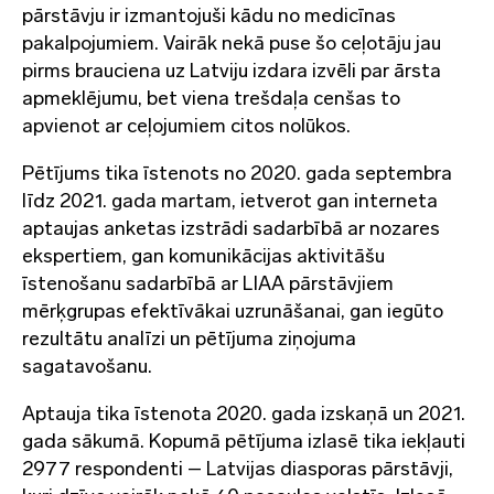
pārstāvju ir izmantojuši kādu no medicīnas
pakalpojumiem. Vairāk nekā puse šo ceļotāju jau
pirms brauciena uz Latviju izdara izvēli par ārsta
apmeklējumu, bet viena trešdaļa cenšas to
apvienot ar ceļojumiem citos nolūkos.
Pētījums tika īstenots no 2020. gada septembra
līdz 2021. gada martam, ietverot gan interneta
aptaujas anketas izstrādi sadarbībā ar nozares
ekspertiem, gan komunikācijas aktivitāšu
īstenošanu sadarbībā ar LIAA pārstāvjiem
mērķgrupas efektīvākai uzrunāšanai, gan iegūto
rezultātu analīzi un pētījuma ziņojuma
sagatavošanu.
Aptauja tika īstenota 2020. gada izskaņā un 2021.
gada sākumā. Kopumā pētījuma izlasē tika iekļauti
2977 respondenti – Latvijas diasporas pārstāvji,