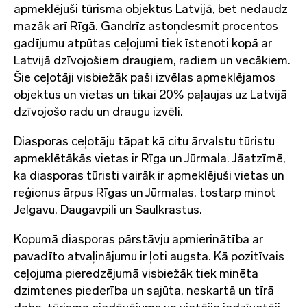
apmeklējuši tūrisma objektus Latvijā, bet nedaudz
mazāk arī Rīgā. Gandrīz astoņdesmit procentos
gadījumu atpūtas ceļojumi tiek īstenoti kopā ar
Latvijā dzīvojošiem draugiem, radiem un vecākiem.
Šie ceļotāji visbiežāk paši izvēlas apmeklējamos
objektus un vietas un tikai 20% paļaujas uz Latvijā
dzīvojošo radu un draugu izvēli.
Diasporas ceļotāju tāpat kā citu ārvalstu tūristu
apmeklētākās vietas ir Rīga un Jūrmala. Jāatzīmē,
ka diasporas tūristi vairāk ir apmeklējuši vietas un
reģionus ārpus Rīgas un Jūrmalas, tostarp minot
Jelgavu, Daugavpili un Saulkrastus.
Kopumā diasporas pārstāvju apmierinātība ar
pavadīto atvaļinājumu ir ļoti augsta. Kā pozitīvais
ceļojuma pieredzējumā visbiežāk tiek minēta
dzimtenes piederība un sajūta, neskartā un tīrā