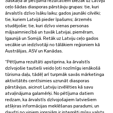
Saskaņā ar pētījuma rezultātiem biežāk uz Latviju
ceļo šādas diasporas pārstāvju grupas: tie, kuri
ārvalstīs dzīvo īsāku laiku; gados jaunāki cilvēki;
tie, kuriem Latvijā pieder īpašums; ārzemēs
studējošie; tie, kuri dzīvo vienas personas
mājsaimniecībā un tuvāk Latvijai, piemēram,
Igaunijā un Somijā. Retāk uz Latviju ceļo gados
vecākie un iedzīvotāji no tālākiem reģioniem kā
Austrālijas, ASV un Kanādas.
“Pētījuma rezultāti apstiprina, ka ārvalstīs
dzīvojošie tautieši veido ļoti nozīmīgu ienākošā
tūrisma daļu, tādēļ arī turpmāk savās mārketinga
aktivitātēs centīsimies uzrunāt diasporas
pārstāvjus, aicinot Latviju izvēlēties kā savu
atvaļinājuma galamērķi. No pētījuma datiem
redzam, ka ārvalstīs dzīvojošajiem latviešiem
atšķiras informācijas meklēšanas paradumi, un
daudzi no viņiem joprojām ir integrēti mūsu valsts