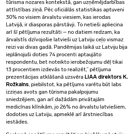
tūrisma nozares kontekstā, gan uzņēmējdarbības
attīstības ziņā. Pēc oficiālās statistikas aptuveni
30% no visiem ārvalstu viesiem, kas ierodas
Latvijā, ir diasporas pārstāvji. To netieši apliecina
arī šī pētījuma rezultāti – no datiem redzam, ka
ārvalstīs dzīvojošie latvieši uz Latviju ceļo vismaz
reizi vai divas gadā. Pandēmijas laikā uz Latviju bija
ieplānojuši doties 74 procenti aptaujāto
respondentu, bet noteikto ierobežojumu dēļ tikai
13 procentiem izdevās to realizēt,” pētījuma
prezentācijas atklāšanā uzsvēra
LIAA direktors
K.
Rožkalns
, piebilstot, ka pētījums varētu būt labs
izziņas avots gan tūrisma pakalpojumu
sniedzējiem, gan arī dažādām privātajām
medicīnas klīnikām, jo 26% no ārvalstu latviešiem,
dodoties uz Latviju, apmeklē arī ārstniecības
iestādes.