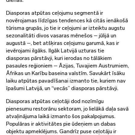
dienas.
Diasporas atpūtas ceļojumu segmentā ir
novērojamas līdzīgas tendences kā citās ienākošā
tūrisma grupās, jo tie ir ceļojumi ar izteiktu augstu
sezonalitāti divos vasaras mēnešos – jūlijā un
augustā –, bet atšķiras ceļojumu garumā, kas ir
ievērojami ilgāks. Ilgāk Latvijā uzturas tie
diasporas pārstāvji, kuri ierodas no tālākiem
pasaules reģioniem – Āzijas, Tuvajiem Austrumiem,
Āfrikas un Karību baseina valstīm. Savukārt īsāku
laiku atpūtas pavadīšanai izmanto tie, kuriem nav
īpašumi Latvijā, un “vecās” diasporas pārstāvji.
Diasporas atpūtas ceļotāji dod nozīmīgu
pienesumu restorānu sektoram, jo lielākā daļa savā
atvaļinājuma laikā izmanto šos pakalpojumus.
Populāras ir aktivitātes pie ūdeņiem un dabas
objektu apmeklējums. Gandrīz puse ceļotāju ir