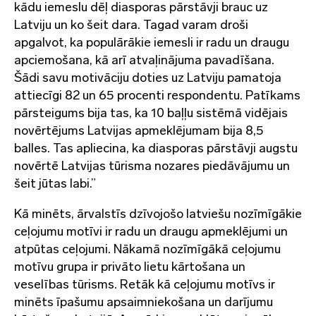
kādu iemeslu dēļ diasporas pārstāvji brauc uz
Latviju un ko šeit dara. Tagad varam droši
apgalvot, ka populārākie iemesli ir radu un draugu
apciemošana, kā arī atvaļinājuma pavadīšana.
Šādi savu motivāciju doties uz Latviju pamatoja
attiecīgi 82 un 65 procenti respondentu. Patīkams
pārsteigums bija tas, ka 10 baļļu sistēmā vidējais
novērtējums Latvijas apmeklējumam bija 8,5
balles. Tas apliecina, ka diasporas pārstāvji augstu
novērtē Latvijas tūrisma nozares piedāvājumu un
šeit jūtas labi.”
Kā minēts, ārvalstīs dzīvojošo latviešu nozīmīgākie
ceļojumu motīvi ir radu un draugu apmeklējumi un
atpūtas ceļojumi. Nākamā nozīmīgākā ceļojumu
motīvu grupa ir privāto lietu kārtošana un
veselības tūrisms. Retāk kā ceļojumu motīvs ir
minēts īpašumu apsaimniekošana un darījumu