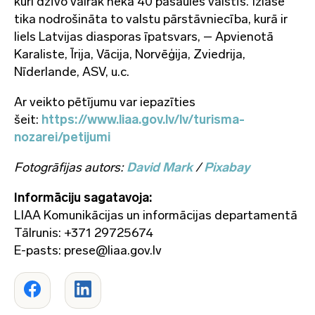
kuri dzīvo vairāk nekā 40 pasaules valstīs. Izlasē
tika nodrošināta to valstu pārstāvniecība, kurā ir
liels Latvijas diasporas īpatsvars, – Apvienotā
Karaliste, Īrija, Vācija, Norvēģija, Zviedrija,
Nīderlande, ASV, u.c.
Ar veikto pētījumu var iepazīties
šeit:
https://www.liaa.gov.lv/lv/turisma-
nozarei/petijumi
Fotogrāfijas autors:
David Mark
/
Pixabay
Informāciju sagatavoja:
LIAA Komunikācijas un informācijas departamentā
Tālrunis: +371 29725674
E-pasts: prese@liaa.gov.lv