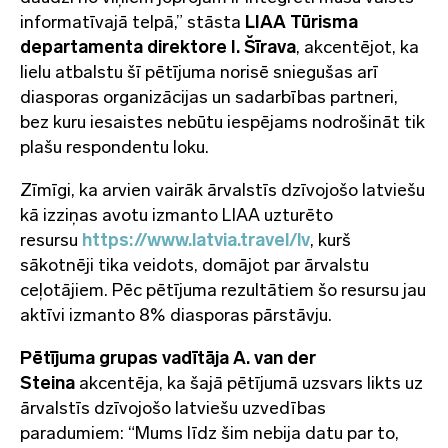
informatīvajā telpā,” stāsta
LIAA Tūrisma
departamenta direktore
I. Šīrava
, akcentējot, ka
lielu atbalstu šī pētījuma norisē sniegušas arī
diasporas organizācijas un sadarbības partneri,
bez kuru iesaistes nebūtu iespējams nodrošināt tik
plašu respondentu loku.
Zīmīgi, ka arvien vairāk ārvalstīs dzīvojošo latviešu
kā izziņas avotu izmanto LIAA uzturēto
resursu
https://www.latvia.travel/lv
, kurš
sākotnēji tika veidots, domājot par ārvalstu
ceļotājiem. Pēc pētījuma rezultātiem šo resursu jau
aktīvi izmanto 8% diasporas pārstāvju.
Pētījuma grupas vadītāja
A. van der
Steina
akcentēja, ka šajā pētījumā uzsvars likts uz
ārvalstīs dzīvojošo latviešu uzvedības
paradumiem: “Mums līdz šim nebija datu par to,