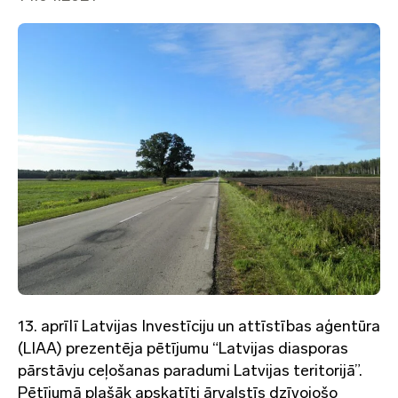
13. aprīlī Latvijas Investīciju un attīstības aģentūra
(LIAA) prezentēja pētījumu “Latvijas diasporas
pārstāvju ceļošanas paradumi Latvijas teritorijā”.
Pētījumā plašāk apskatīti ārvalstīs dzīvojošo