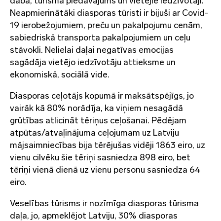
daba, tūrisma piedāvājums un vietējie iedzīvotāji.
Neapmierinātāki diasporas tūristi ir bijuši ar Covid-
19 ierobežojumiem, preču un pakalpojumu cenām,
sabiedriskā transporta pakalpojumiem un ceļu
stāvokli. Nelielai daļai negatīvas emocijas
sagādāja vietējo iedzīvotāju attieksme un
ekonomiskā, sociālā vide.
Diasporas ceļotājs kopumā ir maksātspējīgs, jo
vairāk kā 80% norādīja, ka viņiem nesagādā
grūtības atlicināt tēriņus ceļošanai. Pēdējam
atpūtas/atvaļinājuma ceļojumam uz Latviju
mājsaimniecības bija tērējušas vidēji 1863 eiro, uz
vienu cilvēku šie tēriņi sasniedza 898 eiro, bet
tēriņi vienā dienā uz vienu personu sasniedza 64
eiro.
Veselības tūrisms ir nozīmīga diasporas tūrisma
daļa, jo, apmeklējot Latviju, 30% diasporas