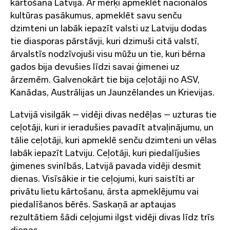
kārtošana Latvijā. Ar mērķi apmeklēt nacionālos
kultūras pasākumus, apmeklēt savu senču
dzimteni un labāk iepazīt valsti uz Latviju dodas
tie diasporas pārstāvji, kuri dzimuši citā valstī,
ārvalstīs nodzīvojuši visu mūžu un tie, kuri bērna
gados bija devušies līdzi savai ģimenei uz
ārzemēm. Galvenokārt tie bija ceļotāji no ASV,
Kanādas, Austrālijas un Jaunzēlandes un Krievijas.
Latvijā visilgāk – vidēji divas nedēļas – uzturas tie
ceļotāji, kuri ir ieradušies pavadīt atvaļinājumu, un
tālie ceļotāji, kuri apmeklē senču dzimteni un vēlas
labāk iepazīt Latviju. Ceļotāji, kuri piedalījušies
ģimenes svinībās, Latvijā pavada vidēji desmit
dienas. Visīsākie ir tie ceļojumi, kuri saistīti ar
privātu lietu kārtošanu, ārsta apmeklējumu vai
piedalīšanos bērēs. Saskaņā ar aptaujas
rezultātiem šādi ceļojumi ilgst vidēji divas līdz trīs