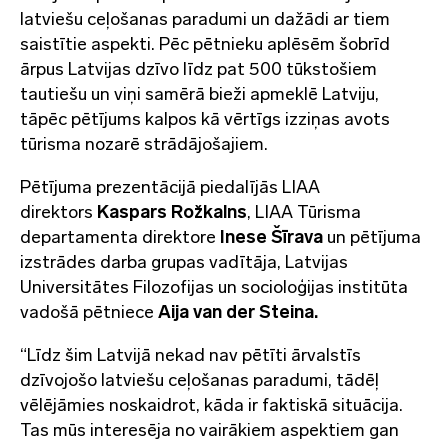
latviešu ceļošanas paradumi un dažādi ar tiem
saistītie aspekti. Pēc pētnieku aplēsēm šobrīd
ārpus Latvijas dzīvo līdz pat 500 tūkstošiem
tautiešu un viņi samērā bieži apmeklē Latviju,
tāpēc pētījums kalpos kā vērtīgs izziņas avots
tūrisma nozarē strādājošajiem.
Pētījuma prezentācijā piedalījās LIAA
direktors
Kaspars Rožkalns
, LIAA Tūrisma
departamenta direktore
Inese Šīrava
un pētījuma
izstrādes darba grupas vadītāja, Latvijas
Universitātes Filozofijas un socioloģijas institūta
vadošā pētniece
Aija van der Steina.
“Līdz šim Latvijā nekad nav pētīti ārvalstīs
dzīvojošo latviešu ceļošanas paradumi, tādēļ
vēlējāmies noskaidrot, kāda ir faktiskā situācija.
Tas mūs interesēja no vairākiem aspektiem gan