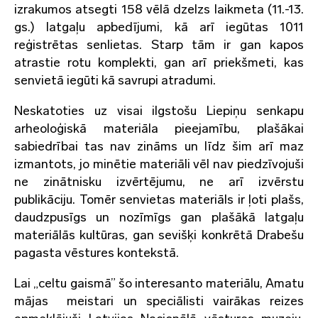
izrakumos atsegti 158 vēlā dzelzs laikmeta (11.-13.
gs.) latgaļu apbedījumi, kā arī iegūtas 1011
reģistrētas senlietas. Starp tām ir gan kapos
atrastie rotu komplekti, gan arī priekšmeti, kas
senvietā iegūti kā savrupi atradumi.
Neskatoties uz visai ilgstošu Liepiņu senkapu
arheoloģiskā materiāla pieejamību, plašākai
sabiedrībai tas nav zināms un līdz šim arī maz
izmantots, jo minētie materiāli vēl nav piedzīvojuši
ne zinātnisku izvērtējumu, ne arī izvērstu
publikāciju. Tomēr senvietas materiāls ir ļoti plašs,
daudzpusīgs un nozīmīgs gan plašākā latgaļu
materiālās kultūras, gan sevišķi konkrētā Drabešu
pagasta vēstures kontekstā.
Lai „celtu gaismā” šo interesanto materiālu, Amatu
mājas meistari un speciālisti vairākas reizes