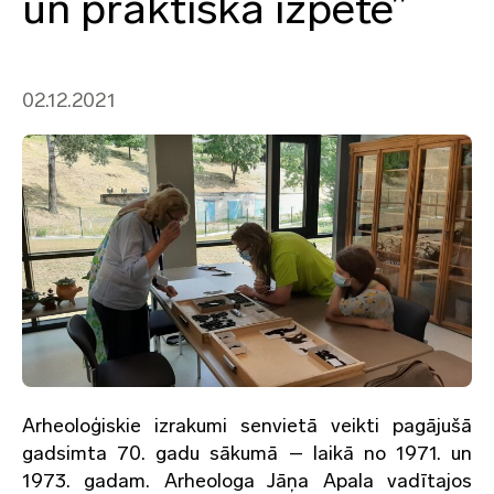
un praktiska izpēte”
02.12.2021
Arheoloģiskie izrakumi senvietā veikti pagājušā
gadsimta 70. gadu sākumā – laikā no 1971. un
1973. gadam. Arheologa Jāņa Apala vadītajos