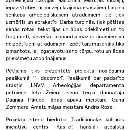
apmeklējuši Latvijas Nacionālā vēstures muzeju,
iepazīstoties ar muzeja krājumā esašajiem Liepiņu
senkapu arheoloģiskajiem atradumiem, tie tiek
uzmērīti un aprakstīti. Darbs turpinās, tiek pētītas
senās rotas, tekstilijas un ādas priekšmeti un to
fragmenti, pievēršot uzmanību mazāk zināmiem un
neizpētītiem atradumiem. Izpētītais materiāls tiks
izmantots, lai izgatavotu seno tērpu, rotu un ādas
priekšmetu atdarinājumus.
Pētījums tiks prezentēts projekta noslēguma
pasākumā 11. decembrī. Pasākumā par padarīto
stāstīs LNVM Arheoloģijas departamenta
pētniece Irita Žeiere, seno tērpu darinātāja
Dagnija Pārupe, ādas apavu meistare Guna
Zommere, Amatu mājas meistars Andris Roze.
Projektu īsteno biedrība „Tradicionālās kultūras
iniciatīvu centrs „KasTe”, fiansiāli atbalsta