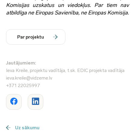
Komisijas uzskatus un viedokļus. Par tiem nav
atbildīga ne Eiropas Savienība, ne Eiropas Komisija.
Par projektu
Jautājumiem:
Ieva Kreile, projektu vadītāja, t.sk. EDIC projekta vadītāja
ieva.kreile@vidzeme.lv
+371 22025997
Uz sākumu