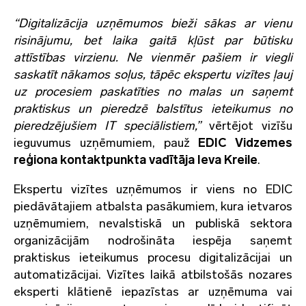
“Digitalizācija uzņēmumos bieži sākas ar vienu
risinājumu, bet laika gaitā kļūst par būtisku
attīstības virzienu. Ne vienmēr pašiem ir viegli
saskatīt nākamos soļus, tāpēc ekspertu vizītes ļauj
uz procesiem paskatīties no malas un saņemt
praktiskus un pieredzē balstītus ieteikumus no
pieredzējušiem IT speciālistiem,”
vērtējot vizīšu
ieguvumus uzņēmumiem, pauž
EDIC Vidzemes
reģiona kontaktpunkta vadītāja Ieva Kreile
.
Ekspertu vizītes uzņēmumos ir viens no EDIC
piedāvātajiem atbalsta pasākumiem, kura ietvaros
uzņēmumiem, nevalstiskā un publiskā sektora
organizācijām nodrošināta iespēja saņemt
praktiskus ieteikumus procesu digitalizācijai un
automatizācijai. Vizītes laikā atbilstošās nozares
eksperti klātienē iepazīstas ar uzņēmuma vai