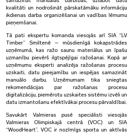
samazināt manuālās darbības, uzlabot datu
kvalitāti un nodrošināt pārskatāmāku informāciju
ikdienas darba organizēšanai un vadības lēmumu
pieņemšanai.
Tā pati ekspertu komanda viesojās arī SIA “LV
Timber” Smiltenē – mūsdienīgā kokapstrādes
uzņēmumā, kas ražo saunu materiālus un īpašu
uzmanību pievērš ilgtspējīgai ražošanai. Kopā ar
uzņēmumu eksperti analizēja ražošanas procesu
uzskaiti, datu pieejamību un iespējas samazināt
manuālo darbu. Uzņēmumam tika sniegtas
rekomendācijas par ražošanas procesu
digitalizāciju, piemērotu uzskaites sistēmu izvēli un
datu izmantošanu efektīvākai procesu pārvaldībai.
Savukārt Valmieras pusē speciālisti viesojās
Valmieras Olimpiskajā centrā (VOC) un SIA
“WoodHeart”. VOC ir nozīmīgs sporta un aktīvās