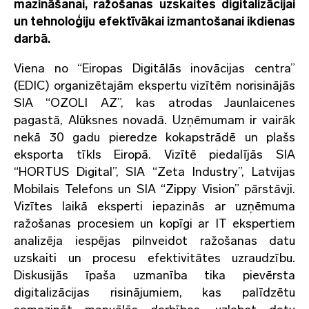
mazināšanai, ražošanas uzskaites digitalizācijai
un tehnoloģiju efektīvākai izmantošanai ikdienas
darbā.
Viena no “Eiropas Digitālās inovācijas centra”
(EDIC) organizētajām ekspertu vizītēm norisinājās
SIA “OZOLI AZ”, kas atrodas Jaunlaicenes
pagastā, Alūksnes novadā. Uzņēmumam ir vairāk
nekā 30 gadu pieredze kokapstrādē un plašs
eksporta tīkls Eiropā. Vizītē piedalījās SIA
“HORTUS Digital”, SIA “Zeta Industry”, Latvijas
Mobilais Telefons un SIA “Zippy Vision” pārstāvji.
Vizītes laikā eksperti iepazinās ar uzņēmuma
ražošanas procesiem un kopīgi ar IT ekspertiem
analizēja iespējas pilnveidot ražošanas datu
uzskaiti un procesu efektivitātes uzraudzību.
Diskusijās īpaša uzmanība tika pievērsta
digitalizācijas risinājumiem, kas palīdzētu