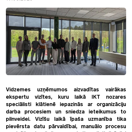
Vidzemes uzņēmumos aizvadītas vairākas
ekspertu vizītes, kuru laikā IKT nozares
speciālisti klātienē iepazinās ar organizāciju
darba procesiem un sniedza ieteikumus to
pilnveidei. Vizīšu laikā īpaša uzmanība tika
pievērsta datu pārvaldībai, manuālo procesu