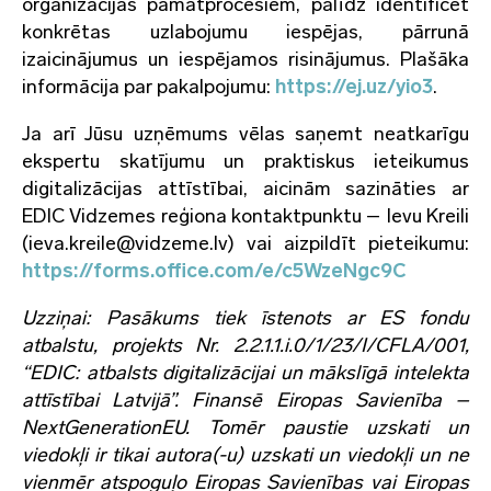
organizācijas pamatprocesiem, palīdz identificēt
konkrētas uzlabojumu iespējas, pārrunā
izaicinājumus un iespējamos risinājumus. Plašāka
informācija par pakalpojumu:
https://ej.uz/yio3
.
Ja arī Jūsu uzņēmums vēlas saņemt neatkarīgu
ekspertu skatījumu un praktiskus ieteikumus
digitalizācijas attīstībai, aicinām sazināties ar
EDIC Vidzemes reģiona kontaktpunktu – Ievu Kreili
(ieva.kreile@vidzeme.lv) vai aizpildīt pieteikumu:
https://forms.office.com/e/c5WzeNgc9C
Uzziņai: Pasākums tiek īstenots ar ES fondu
atbalstu, projekts Nr. 2.2.1.1.i.0/1/23/I/CFLA/001,
“EDIC: atbalsts digitalizācijai un mākslīgā intelekta
attīstībai Latvijā”. Finansē Eiropas Savienība –
NextGenerationEU. Tomēr paustie uzskati un
viedokļi ir tikai autora(-u) uzskati un viedokļi un ne
vienmēr atspoguļo Eiropas Savienības vai Eiropas