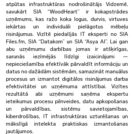
atpūtas infrastruktūras nodrošinātājs Vidzemē,
savukārt SIA “WoodHeart” ir kokapstrādes
uzņēmums, kas ražo koka logus, durvis, virtuves
iekārtas un individuāli pielāgotus mēbeļu
risinājumus. Vizītē piedalījās IT eksperti no SIA
Files.fm, SIA “Datakom” un SIA “Asya AI”. Lai gan
abu uzņēmumu darbības jomas ir atšķirīgas,
sarunās iezīmējās līdzīgi izaicinājumi —
nepieciešamība efektīvāk pārvaldīt informāciju un
datus no dažādām sistēmām, samazināt manuālus
procesus un izmantot digitālos risinājumus darba
efektivitātei un uzņēmuma attīstībai. Vizītes
rezultātā abi uzņēmumi saņēma ekspertu
ieteikumus procesu pilnveides, datu apkopošanas
un pārvaldības, sistēmu savietojamības,
kiberdrošības, IT infrastruktūras uzturēšanas un
mākslīgā intelekta praktiskas izmantošanas
jautājumos.