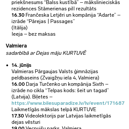
priekšnesums “Balss kustībā” – mākslinieciskās
rezidences Stāmerienas pilī rezultāts
16.30
Frančeska Letjēri un kompānija “Adarte” –
izrāde “Pārejas | Passages”
(Itālija)
Ieeja – bez maksas
Valmiera
sadarbībā ar Dejas māju KURTUVĒ
14. jūnijs
Valmieras Pārgaujas Valsts ģimnāzijas
peldbaseins (Zvaigžņu iela 4, Valmiera)
16.00
Darja Turčenko un kompānija Sixth –
izrāde no cikla “Telpas kods: šeit un tagad”
(Latvija). Biļetes –
https://www.bilesuparadize.lv/lv/event/171687
Laikmetīgās mākslas telpā KURTUVE
17.30
Videolektorijs par Latvijas laikmetīgās
dejas vēsturi
19.00
Vecpuišu parks. Valmiera