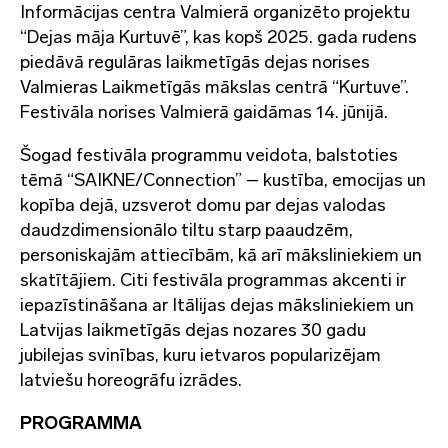
Informācijas centra Valmierā organizēto projektu
“Dejas māja Kurtuvē”, kas kopš 2025. gada rudens
piedāvā regulāras laikmetīgās dejas norises
Valmieras Laikmetīgās mākslas centrā “Kurtuve”.
Festivāla norises Valmierā gaidāmas 14. jūnijā.
Šogad festivāla programmu veidota, balstoties
tēmā “SAIKNE/Connection” – kustība, emocijas un
kopība dejā, uzsverot domu par dejas valodas
daudzdimensionālo tiltu starp paaudzēm,
personiskajām attiecībām, kā arī māksliniekiem un
skatītājiem. Citi festivāla programmas akcenti ir
iepazīstināšana ar Itālijas dejas māksliniekiem un
Latvijas laikmetīgās dejas nozares 30 gadu
jubilejas svinības, kuru ietvaros popularizējam
latviešu horeogrāfu izrādes.
PROGRAMMA