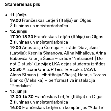
Stāmerienas pils
11. jūnijs
19.00
Frančeskas Letjēri (Itālija) un Olgas
Žitluhinas un meistardarbnīca
12. jūnijs
17.00-18.30
Frančeskas Letjēri (Itālija) un Olgas
Žitluhinas un meistardarbnīca
19.00
Anastasija Čornaja – izrāde “Savijušies”
(Latvija); Ksenija Simanova, Alīna Mihailova, Arina
Buboviča, Glorija Špisa – izrāde “Netraucēt | Do
not Disturb” (Latvija); LKA dejas studentu izrādes
20.30
Alisone Grīna, Pīters Terezakis (ASV),
Alans Stouns (Lielbritānija/Vācija), Henrijs Toress
Blanko (Meksika) – performatīva instalācija
“Pendulum”
13. jūnijs
13.00-14.30
Frančeskas Letjēri (Itālija) un Olgas
Žitluhinas un meistardarbnīca
16.00
Frančeskas Letjēri un kompānijas “Adarte”