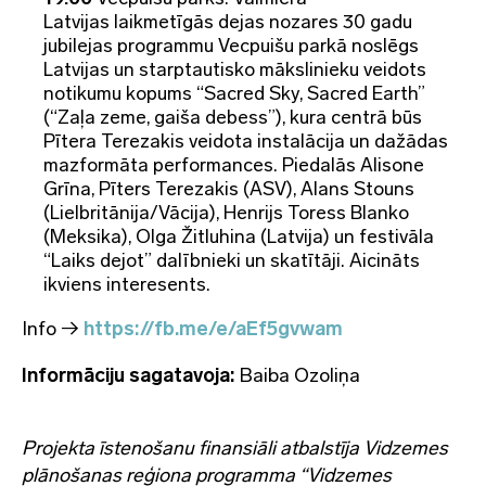
Latvijas laikmetīgās dejas nozares 30 gadu
jubilejas programmu Vecpuišu parkā noslēgs
Latvijas un starptautisko mākslinieku veidots
notikumu kopums “Sacred Sky, Sacred Earth”
(“Zaļa zeme, gaiša debess”), kura centrā būs
Pītera Terezakis veidota instalācija un dažādas
mazformāta performances. Piedalās Alisone
Grīna, Pīters Terezakis (ASV), Alans Stouns
(Lielbritānija/Vācija), Henrijs Toress Blanko
(Meksika), Olga Žitluhina (Latvija) un festivāla
“Laiks dejot” dalībnieki un skatītāji. Aicināts
ikviens interesents.
Info →
https://fb.me/e/aEf5gvwam
Informāciju sagatavoja:
Baiba Ozoliņa
Projekta īstenošanu finansiāli atbalstīja Vidzemes
plānošanas reģiona programma “Vidzemes