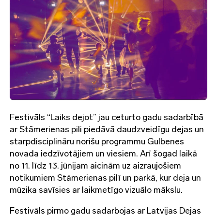
Festivāls “Laiks dejot” jau ceturto gadu sadarbībā
ar Stāmerienas pili piedāvā daudzveidīgu dejas un
starpdisciplināru norišu programmu Gulbenes
novada iedzīvotājiem un viesiem. Arī šogad laikā
no 11. līdz 13. jūnijam aicinām uz aizraujošiem
notikumiem Stāmerienas pilī un parkā, kur deja un
mūzika savīsies ar laikmetīgo vizuālo mākslu.
Festivāls pirmo gadu sadarbojas ar Latvijas Dejas