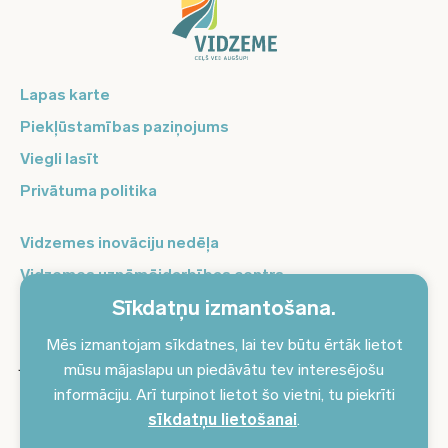
Lapas karte
Piekļūstamības paziņojums
Viegli lasīt
Privātuma politika
Vidzemes inovāciju nedēļa
Vidzemes uzņēmējdarbības centrs
Sīkdatņu izmantošana.
Balso Vidzeme
Pierakstieties jaunumiem un saņemiet aktuālākos
Mēs izmantojam sīkdatnes, lai tev būtu ērtāk lietot
jaunumus savā e-pastā!
mūsu mājaslapu un piedāvātu tev interesējošu
informāciju. Arī turpinot lietot šo vietni, tu piekrīti
Pieteikties jaunumiem
sīkdatņu lietošanai
.