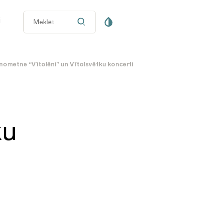
i
nometne “Vītolēni” un Vītolsvētku koncerti
ku