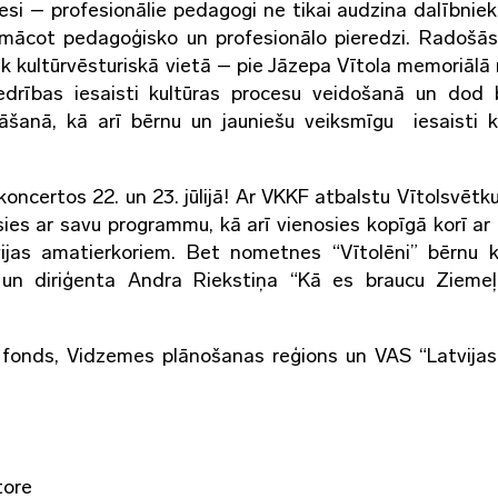
esi – profesionālie pedagogi ne tikai audzina dalībniek
mācot pedagoģisko un profesionālo pieredzi. Radošās
iek kultūrvēsturiskā vietā – pie Jāzepa Vītola memoriālā
iedrības iesaisti kultūras procesu veidošanā un dod 
nāšanā, kā arī bērnu un jauniešu veiksmīgu iesaisti k
koncertos 22. un 23. jūlijā! Ar VKKF atbalstu Vītolsvētku
āsies ar savu programmu, kā arī vienosies kopīgā korī ar
ijas amatierkoriem. Bet nometnes “Vītolēni” bērnu 
 un diriģenta Andra Riekstiņa “Kā es braucu Zieme
 fonds, Vidzemes plānošanas reģions un VAS “Latvijas
tore