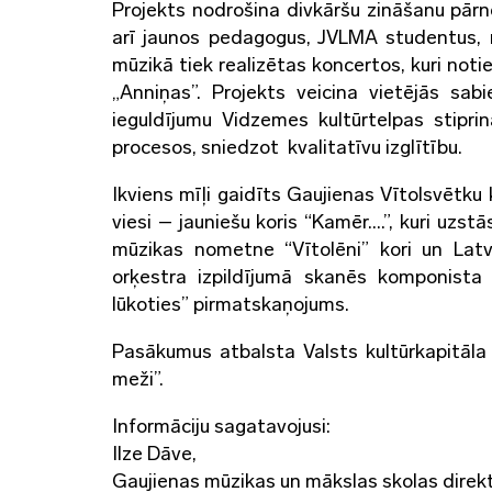
Projekts nodrošina divkāršu zināšanu pārn
arī jaunos pedagogus, JVLMA studentus, 
mūzikā tiek realizētas koncertos, kuri not
„Anniņas”. Projekts veicina vietējās sab
ieguldījumu Vidzemes kultūrtelpas stipri
procesos, sniedzot kvalitatīvu izglītību.
Ikviens mīļi gaidīts Gaujienas Vītolsvētku 
viesi – jauniešu koris “Kamēr….”, kuri uzst
mūzikas nometne “Vītolēni” kori un Latv
orķestra izpildījumā skanēs komponista
lūkoties” pirmatskaņojums.
Pasākumus atbalsta Valsts kultūrkapitāla
meži”.
Informāciju sagatavojusi:
Ilze Dāve,
Gaujienas mūzikas un mākslas skolas direk