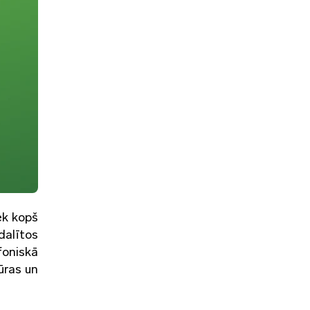
iek kopš
dalītos
foniskā
ūras un