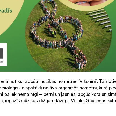
 Gaujienā notiks radošā mūzikas nometne “Vītolēni”. Tā not
mioloģiskie apstākļi neļāva organizēt nometni, kurā pie
 paliek nemainīgi – bērni un jaunieši apgūs kora un sim
, iepazīs mūzikas dižgaru Jāzepu Vītolu, Gaujienas kult