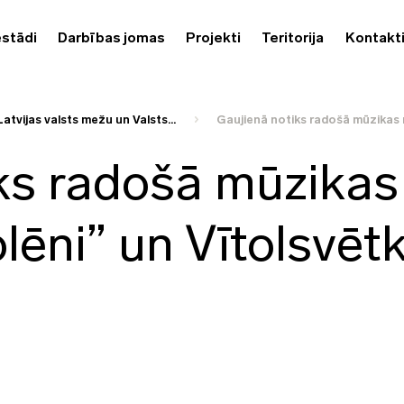
estādi
Darbības jomas
Projekti
Teritorija
Kontakt
Latvijas valsts mežu un Valsts...
Gaujienā notiks radošā mūzikas 
ks radošā mūzikas
lēni” un Vītolsvēt