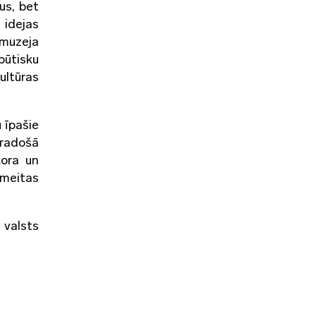
us, bet
 idejas
 muzeja
būtisku
ultūras
 īpašie
 radošā
kora un
ļmeitas
 valsts