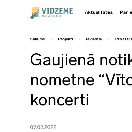
Aktualitātes
Par i
Sākums
Projekti
Ieviestie
Private: 
Gaujienā noti
nometne “Vīto
koncerti
07.07.2022