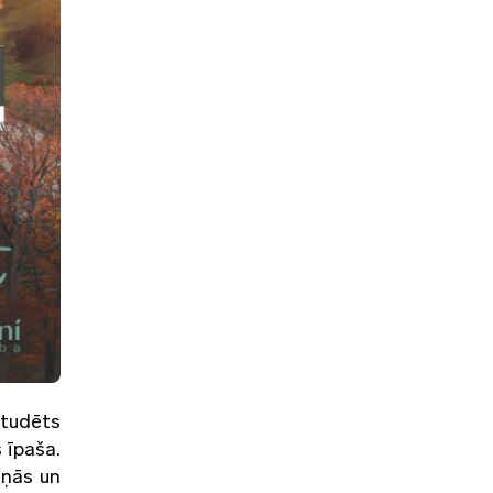
studēts
 īpaša.
iņās un