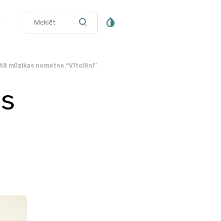
i
ošā mūzikas nometne “Vītolēni”
as