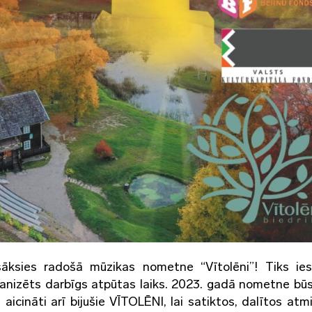
sāksies radošā mūzikas nometne “Vītolēni”! Tiks ie
anizēts darbīgs atpūtas laiks. 2023. gadā nometne būs
aicināti arī bijušie VĪTOLĒNI, lai satiktos, dalītos atm