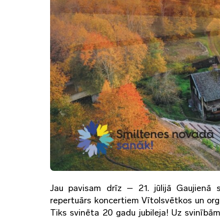
Jau pavisam drīz – 21. jūlijā Gaujienā 
repertuārs koncertiem Vītolsvētkos un org
Tiks svinēta 20 gadu jubileja! Uz svinībām 