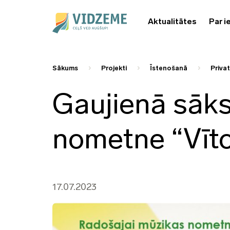
Aktualitātes
Par i
Sākums
Projekti
Īstenošanā
Priva
Gaujienā sāks
nometne “Vīto
17.07.2023