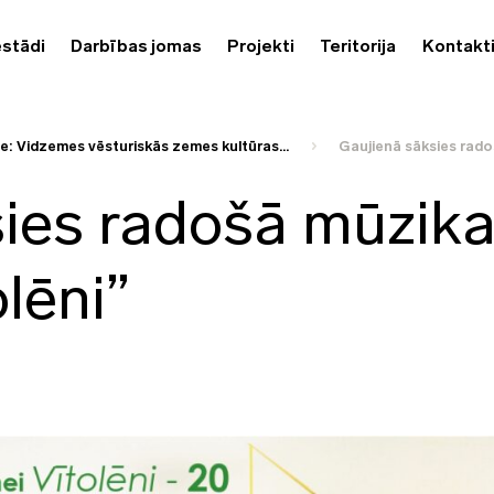
estādi
Darbības jomas
Projekti
Teritorija
Kontakt
te: Vidzemes vēsturiskās zemes kultūras...
Gaujienā sāksies rad
ies radošā mūzik
lēni”