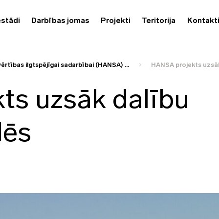
estādi
Darbības jomas
Projekti
Teritorija
Kontakt
rtības ilgtspējīgai sadarbībai (HANSA) ...
HANSA projekts uzsāk
ts uzsāk dalību
dēs