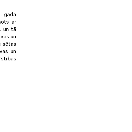
8. gada
nots ar
, un tā
ūras un
ilsētas
avas un
īstības