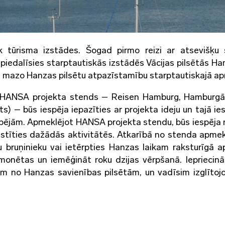
k tūrisma izstādes. Šogad pirmo reizi ar atsevišķu
piedalīsies starptautiskās izstādēs Vācijas pilsētās H
s mazo Hanzas pilsētu atpazīstamību starptautiskajā apr
s HANSA projekta stends – Reisen Hamburg, Hamburgā 
rts) – būs iespēja iepazīties ar projekta ideju un tajā ie
spējām. Apmeklējot HANSA projekta stendu, būs iespēja n
saistīties dažādās aktivitātēs. Atkarībā no stenda apme
ku bruņinieku vai ietērpties Hanzas laikam raksturīgā a
monētas un iemēģināt roku dzijas vērpšanā. Iepriecinā
em no Hanzas savienības pilsētām, un vadīsim izglītoj