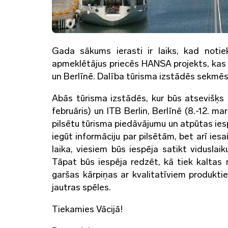
Gada sākums ierasti ir laiks, kad notie
apmeklētājus priecēs HANSA projekts, kas 
un Berlīnē. Dalība tūrisma izstādēs sekmē
Abās tūrisma izstādēs, kur būs atsevišķ
februāris) un ITB Berlin, Berlīnē (8.-12. ma
pilsētu tūrisma piedāvājumu un atpūtas ie
iegūt informāciju par pilsētām, bet arī ie
laika, viesiem būs iespēja satikt viduslai
Tāpat būs iespēja redzēt, kā tiek kaltas 
garšas kārpiņas ar kvalitatīviem produkti
jautras spēles.
Tiekamies Vācijā!