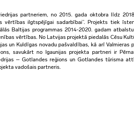
Zviedrijas partneriem, no 2015. gada oktobra līdz 201
vērtības ilgtspējīgai sadarbībai”. Projekts tiek īste
rālās Baltijas programmas 2014-2020. gadam atbalstu
enības vērtības. No Latvijas projektā piedalās Cēsu Kult
jas un Kuldīgas novadu pašvaldības, kā arī Valmieras p
ns, savukārt no Igaunijas projekta partneri ir Pērn
edrijas – Gotlandes reģions un Gotlandes tūrisma att
rojekta vadošais partneris.