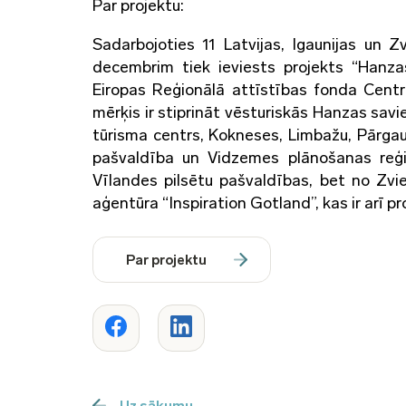
Par projektu:
Sadarbojoties 11 Latvijas, Igaunijas un 
decembrim tiek ieviests projekts “Hanzas 
Eiropas Reģionālā attīstības fonda Cent
mērķis ir stiprināt vēsturiskās Hanzas savi
tūrisma centrs, Kokneses, Limbažu, Pārgau
pašvaldība un Vidzemes plānošanas reģio
Vīlandes pilsētu pašvaldības, bet no Zvi
aģentūra “Inspiration Gotland”, kas ir arī p
Par projektu
Uz sākumu