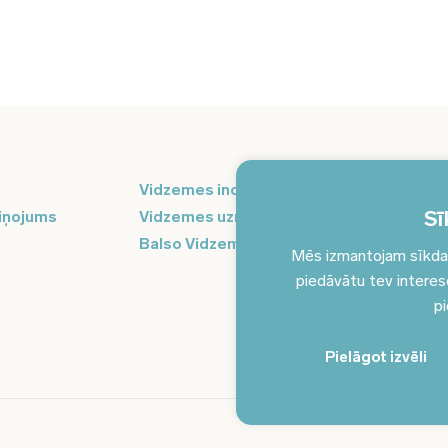
Pi
Vidzemes inovāciju nedēļa
ja
Sī
iņojums
Vidzemes uzņēmējdarbības centrs
Balso Vidzeme
Mēs izmantojam sīkdatn
piedāvātu tev interesēj
pi
Pielāgot izvēli