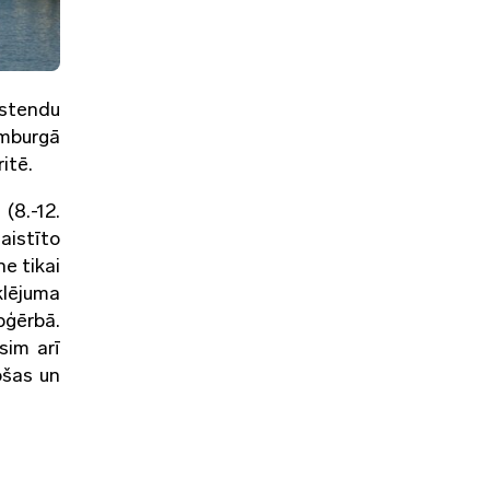
 stendu
amburgā
itē.
(8.-12.
saistīto
e tikai
klējuma
pģērbā.
sim arī
ošas un