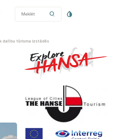
i
 dalību tūrisma izstādēs