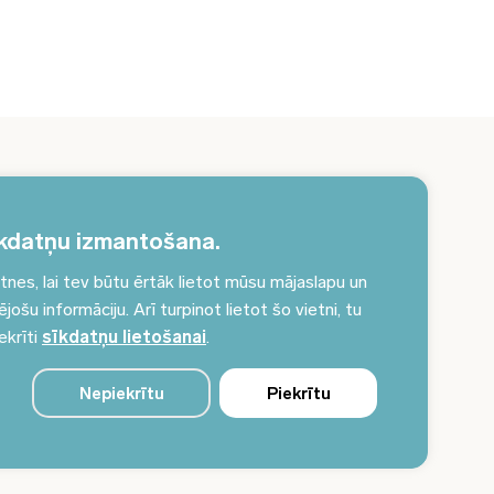
erakstieties jaunumiem un saņemiet aktuālākos
unumus savā e-pastā!
kdatņu izmantošana.
es, lai tev būtu ērtāk lietot mūsu mājaslapu un
Pieteikties jaunumiem
ošu informāciju. Arī turpinot lietot šo vietni, tu
ekrīti
sīkdatņu lietošanai
.
Nepiekrītu
Piekrītu