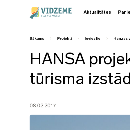
Aktualitātes
Par i
Sākums
Projekti
Ieviestie
Hanzas vē
HANSA projek
tūrisma izstā
08.02.2017