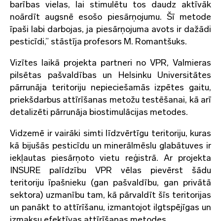
barības vielas, lai stimulētu tos daudz aktīvāk
noārdīt augsnē esošo piesārņojumu. Šī metode
īpaši labi darbojas, ja piesārņojuma avots ir dažādi
pesticīdi,” stāstīja profesors M. Romantšuks.
Vizītes laikā projekta partneri no VPR, Valmieras
pilsētas pašvaldības un Helsinku Universitātes
pārrunāja teritoriju nepieciešamās izpētes gaitu,
priekšdarbus attīrīšanas metožu testēšanai, kā arī
detalizēti pārrunāja biostimulācijas metodes.
Vidzemē ir vairāki simti līdzvērtīgu teritoriju, kuras
kā bijušās pesticīdu un minerālmēslu glabātuves ir
iekļautas piesārņoto vietu reģistrā. Ar projekta
INSURE palīdzību VPR vēlas pievērst šādu
teritoriju īpašnieku (gan pašvaldību, gan privātā
sektora) uzmanību tam, kā pārvaldīt šīs teritorijas
un panākt to attīrīšanu, izmantojot ilgtspējīgas un
izmaksu efektīvas attīrīšanas metodes.