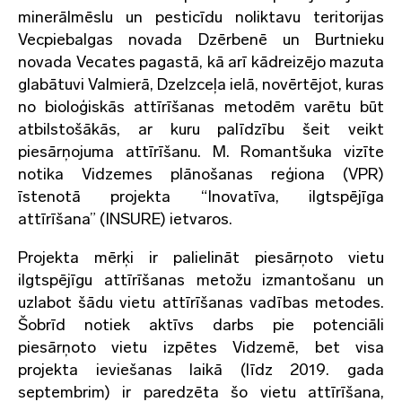
minerālmēslu un pesticīdu noliktavu teritorijas
Vecpiebalgas novada Dzērbenē un Burtnieku
novada Vecates pagastā, kā arī kādreizējo mazuta
glabātuvi Valmierā, Dzelzceļa ielā, novērtējot, kuras
no bioloģiskās attīrīšanas metodēm varētu būt
atbilstošākās, ar kuru palīdzību šeit veikt
piesārņojuma attīrīšanu. M. Romantšuka vizīte
notika Vidzemes plānošanas reģiona (VPR)
īstenotā projekta “Inovatīva, ilgtspējīga
attīrīšana” (INSURE) ietvaros.
Projekta mērķi ir palielināt piesārņoto vietu
ilgtspējīgu attīrīšanas metožu izmantošanu un
uzlabot šādu vietu attīrīšanas vadības metodes.
Šobrīd notiek aktīvs darbs pie potenciāli
piesārņoto vietu izpētes Vidzemē, bet visa
projekta ieviešanas laikā (līdz 2019. gada
septembrim) ir paredzēta šo vietu attīrīšana,