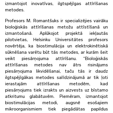
izmantojot inovatīvas, ilgtspējīgas attīrīšanas
metodes.
Profesors M. Romantšuks ir specializējies vairāku
bioloģiskās attīrīšanas metožu attīstīšanā un
izmantošanā. Aplūkojot projektā iekļautās
pilotvietas, Helsinku Universitātes profesors
novērtēja, ka biostimulācija un elektrokinētiskā
sūknēšana varētu būt tās metodes, ar kurām šeit
veikt piesārņojuma attīrīšanu. “Bioloģiskās
attīrīšanas metodes nav ātrs risinājums
piesārņojuma likvidēšanai, taču tās ir daudz
ilgtspējīgākas metodes salīdzinājumā ar tik ļoti
ierastajām attīrīšanas metodēm, kad
piesārņojums tiek izrakts un aizvests uz bīstamo
atkritumu glabātuvēm. Piemēram, izmantojot
biostimulācijas metodi, augsnē esošajiem
mikroorganismiem tiek piegādātas papildus