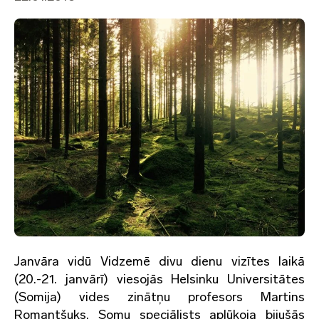
Janvāra vidū Vidzemē divu dienu vizītes laikā
(20.-21. janvārī) viesojās Helsinku Universitātes
(Somija) vides zinātņu profesors Martins
Romantšuks. Somu speciālists aplūkoja bijušās