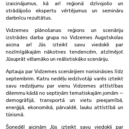
izaicinājumus, kā arī reģionā dzīvojošo un
strādājošo ekspertu vērtējumus un semināru
darbnīcu rezultātus.
Vidzemes plānošanas reģions un scenāriju
izstrādes darba grupa no Vidzemes Augstskolas
aicina arī Jūs izteikt savu viedokli par
nozīmīgākajām nākotnes tendencēm, atzīmējot
Jūsuprāt vēlamāko un reālistiskāko scenāriju.
Aptauja par Vidzemes scenārijiem norisināsies līdz
septembrim. Katru nedēļu iedzīvotāji varēs izteikt
savu redzējumu par vienu Vidzemes attīstības
dilemmu kādā no septiņām tematiskajām jomām –
demogrāfijā, transportā un vietu pieejamībā,
enerģijā, ekonomikā, pārvaldē, lauku attīstībā un
tūrismā.
Šonedēļ aicinām Jūs izteikt savu viedokli par