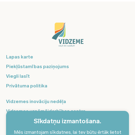
Lapas karte
Piekļūstamības paziņojums
Viegli lasīt
Privātuma politika
Vidzemes inovāciju nedēļa
Vidzemes uzņēmējdarbības centrs
Sīkdatņu izmantošana.
Balso Vidzeme
Pierakstieties jaunumiem un saņemiet aktuālākos
Mēs izmantojam sīkdatnes, lai tev būtu ērtāk lietot