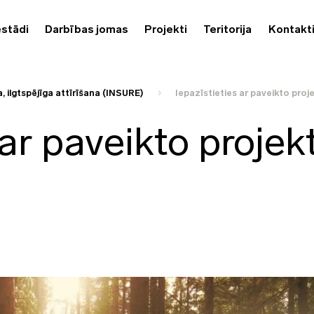
estādi
Darbības jomas
Projekti
Teritorija
Kontakt
, ilgtspējīga attīrīšana (INSURE)
Iepazīstieties ar paveikto pro
 ar paveikto projek