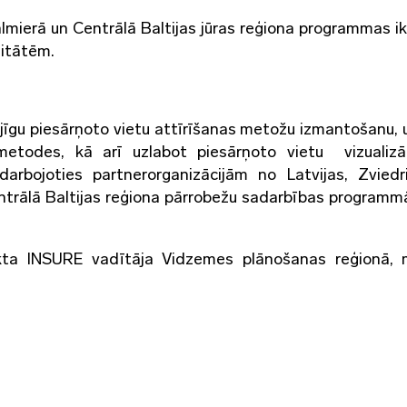
almierā un Centrālā Baltijas jūras reģiona programmas i
litātēm.
pējīgu piesārņoto vietu attīrīšanas metožu izmantošanu, 
etodes, kā arī uzlabot piesārņoto vietu vizualizā
adarbojoties partnerorganizācijām no Latvijas, Zviedr
ntrālā Baltijas reģiona pārrobežu sadarbības programm
jekta INSURE vadītāja Vidzemes plānošanas reģionā, 