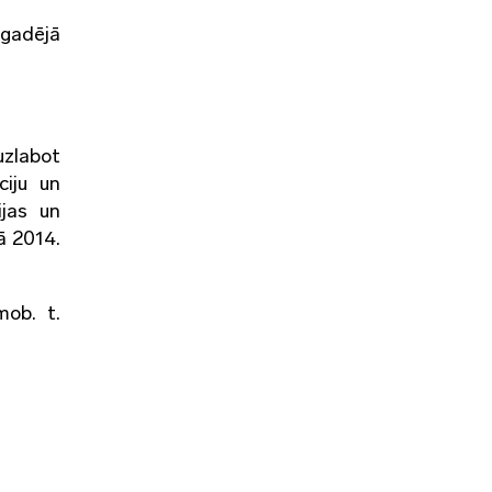
kgadējā
uzlabot
ciju un
ijas un
ā 2014.
mob. t.