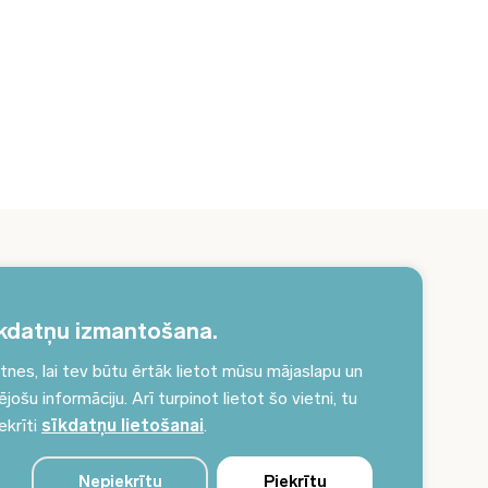
erakstieties jaunumiem un saņemiet aktuālākos
unumus savā e-pastā!
kdatņu izmantošana.
es, lai tev būtu ērtāk lietot mūsu mājaslapu un
Pieteikties jaunumiem
ošu informāciju. Arī turpinot lietot šo vietni, tu
ekrīti
sīkdatņu lietošanai
.
Nepiekrītu
Piekrītu