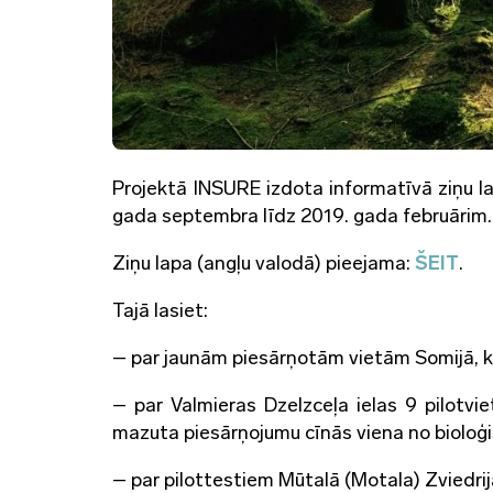
Projektā INSURE izdota informatīvā ziņu l
gada septembra līdz 2019. gada februārim.
Ziņu lapa (angļu valodā) pieejama:
ŠEIT
.
Tajā lasiet:
– par jaunām piesārņotām vietām Somijā, ku
– par Valmieras Dzelzceļa ielas 9 pilotviet
mazuta piesārņojumu cīnās viena no bioloģ
– par pilottestiem Mūtalā (Motala) Zviedrij