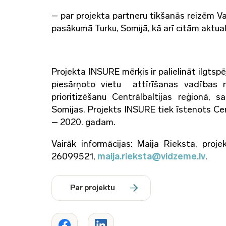
– par projekta partneru tikšanās reizēm V
pasākumā Turku, Somijā, kā arī citām aktua
Projekta INSURE mērķis ir palielināt ilgts
piesārņoto vietu attīrīšanas vadības m
prioritizēšanu Centrālbaltijas reģionā, s
Somijas. Projekts INSURE tiek īstenots Ce
– 2020. gadam.
Vairāk informācijas: Maija Rieksta, pro
26099521,
maija.rieksta@vidzeme.lv
.
Par projektu