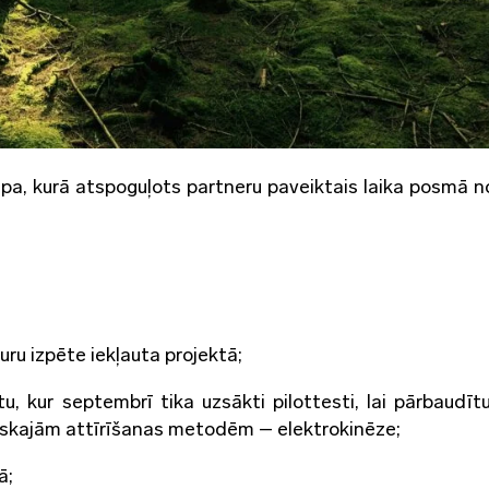
apa, kurā atspoguļots partneru paveiktais laika posmā n
ru izpēte iekļauta projektā;
u, kur septembrī tika uzsākti pilottesti, lai pārbaudītu
iskajām attīrīšanas metodēm – elektrokinēze;
ā;