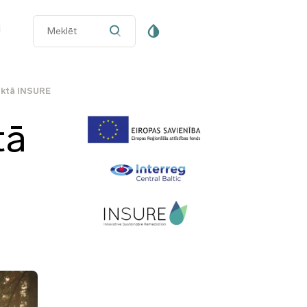
i
jektā INSURE
tā