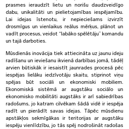
prasmes ieraudzīt lietu un norišu daudzveidīgo
dabu, unikalitāti un pielietojamības iespējamību.
Lai idejas īstenotu, ir nepieciešams izvirzīt
drosmīgus un vienlaikus reālus mērķus, plānot un
vadīt procesus, veidot “labāko spēlētāju” komandu
un tajā darboties.
Mūsdienās inovācija tiek attiecināta uz jaunu ideju
radīšanu un ieviešanu ikvienā darbības jomā, tādēļ
arvien būtiskāk ir iesaistīt jaunrades procesā pēc
iespējas lielāku iedzīvotāju skaitu, stiprinot viņu
spējas būt sociāli un ekonomiski mobiliem.
Ekonomiskā sistēmā ar augstāku sociālo un
ekonomisko mobilitāti augstāks ir arī sabiedrības
radošums, jo katram cilvēkam šādā vidē ir iespēja
radīt un pierādīt savas idejas. Tāpēc mūsdienu
apstākļos sekmīgākas ir teritorijas ar augstāku
iespēju vienlīdzību, jo tās spēj nodrošināt radošas