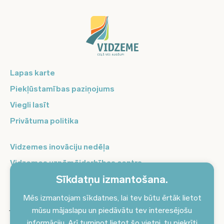
Lapas karte
Piekļūstamības paziņojums
Viegli lasīt
Privātuma politika
Vidzemes inovāciju nedēļa
Vidzemes uzņēmējdarbības centrs
Sīkdatņu izmantošana.
Balso Vidzeme
Pierakstieties jaunumiem un saņemiet aktuālākos
Mēs izmantojam sīkdatnes, lai tev būtu ērtāk lietot
jaunumus savā e-pastā!
mūsu mājaslapu un piedāvātu tev interesējošu
informāciju. Arī turpinot lietot šo vietni, tu piekrīti