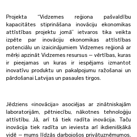
Projekta “Vidzemes reģiona pašvaldību
kapacitātes stiprināšana inovāciju ekonomikas
attīstības projektu jomā” ietvaros tika veikta
izpēte par inovāciju ekonomikas attīstības
potenciālu un izaicinājumiem Vidzemes reģionā ar
mērķi apzināt Vidzemes resursus – vērtības, kuras
ir pieejamas un kuras ir iespējams izmantot
inovatīvu produktu un pakalpojumu ražošanai un
pārdošanai Latvijas un pasaules tirgos.
Jēdziens «inovācija» asociējas ar zinātniskajām
laboratorijām, pētniecību, nākotnes tehnoloģiju
attīstību. Jā, arī tā tiek radīta inovācija. Taču
inovācija tiek radīta un ieviesta arī ikdienišķākā
vidē – mums līdzās darbojošos privātuzņēmumos,