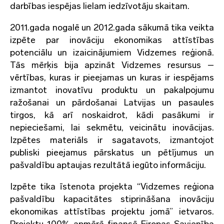
darbības iespējas lielam iedzīvotāju skaitam.
2011.gada nogalē un 2012.gada sākumā tika veikta
izpēte par inovāciju ekonomikas attīstības
potenciālu un izaicinājumiem Vidzemes reģionā.
Tās mērķis bija apzināt Vidzemes resursus –
vērtības, kuras ir pieejamas un kuras ir iespējams
izmantot inovatīvu produktu un pakalpojumu
ražošanai un pārdošanai Latvijas un pasaules
tirgos, kā arī noskaidrot, kādi pasākumi ir
nepieciešami, lai sekmētu, veicinātu inovācijas.
Izpētes materiāls ir sagatavots, izmantojot
publiski pieejamus pārskatus un pētījumus un
pašvaldību aptaujas rezultātā iegūto informāciju.
Izpēte tika īstenota projekta “Vidzemes reģiona
pašvaldību kapacitātes stiprināšana inovāciju
ekonomikas attīstības projektu jomā” ietvaros.