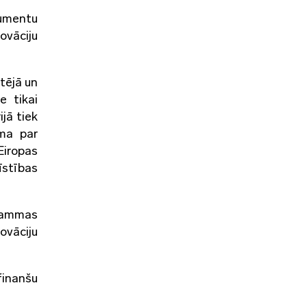
rumentu
ovāciju
tējā un
e tikai
jā tiek
āma par
Eiropas
īstības
grammas
ovāciju
finanšu