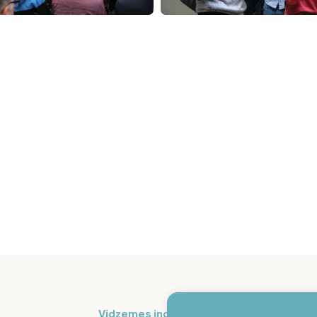
Pi
Vidzemes inovāciju nedēļa