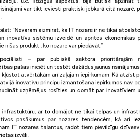
zāciju, u.c. līdzīgus aspektus, bija būtiski apzināt t
isinājumi var tikt ieviesti praktiski jebkurā citā nozarē,
.
st: “Nevaram aizmirst, ka IT nozare ir ne tikai atbalsto
u un inovatīvu sistēmu izveidē un aprites ekonomikas 
tie nišas produkti, ko nozare var piedāvāt.”
eciālisti – par publiskā sektora prioritārajām r
bas pašas iniciēt un testēt dažādus jaunus risinājumus,
. kļūstot atvērtākām arī zaļajam iepirkumam. Kā atzīst p
atvijā inovatīvu principu izmantošana iepirkumos nav po
mudināt uzņēmējus rosīties un domāt par inovatīviem u
infrastuktūru, ar to domājot ne tikai telpas un infrastr
matīvos pasākumus par nozares tendencēm, kā arī ie
am IT nozares talantus, radot tiem pievilcīgu dzīvesvi
etas izvēli.