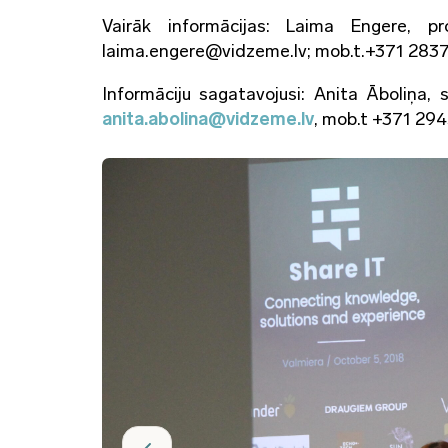
Vairāk informācijas: Laima Engere, p
laima.engere@vidzeme.lv; mob.t.+371 283
Informāciju sagatavojusi: Anita Āboliņa,
anita.abolina@vidzeme.lv
, mob.t +371 29