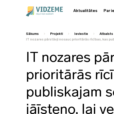
Aktualitātes
Par i
Sākums
Projekti
Ieviestie
Atbalsts 
IT nozares pārstāvji nosauc prioritārās rīcības, kas pu
IT nozares pā
prioritārās rīc
publiskajam 
jāīsteno, lai v