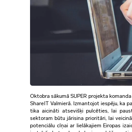
Oktobra sākumā SUPER projekta komanda pi
ShareIT Valmierā. Izmantojot iespēju, ka p
tika aicināti atsevišķi pulcēties, lai pa
sektoram būtu jārisina prioritāri, lai vei
potenciālu cīņai ar lielākajiem Eiropas iza