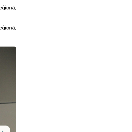
ģionā,
eģionā,