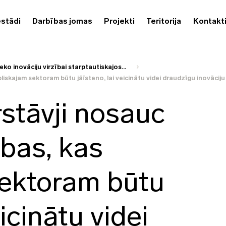
estādi
Darbības jomas
Projekti
Teritorija
Kontakt
eko inovāciju virzībai starptautiskajos...
bliskajam sektoram būtu jāīsteno, lai veicinātu videi draudzīgu inovāciju
rstāvji nosauc
ības, kas
sektoram būtu
eicinātu videi