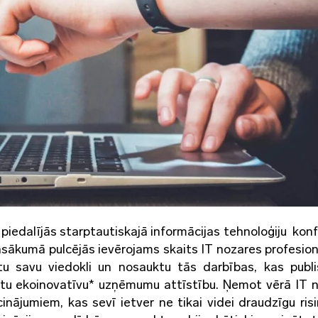
edalījās starptautiskajā informācijas tehnoloģiju kon
asākumā pulcējās ievērojams skaits IT nozares profesionā
ustu savu viedokli un nosauktu tās darbības, kas publ
cinātu ekoinovatīvu* uzņēmumu attīstību. Ņemot vērā IT 
icinājumiem, kas sevī ietver ne tikai videi draudzīgu ris