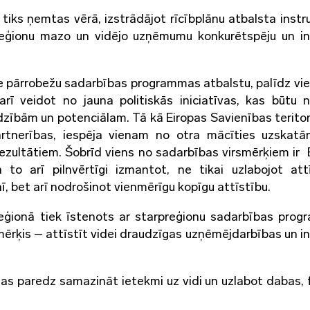
 tiks ņemtas vērā, izstrādājot rīcībplānu atbalsta inst
tu reģionu mazo un vidējo uzņēmumu konkurētspēju un in
ope pārrobežu sadarbības programmas atbalstu, palīdz vie
rī veidot no jauna politiskās iniciatīvas, kas būtu n
adzībām un potenciālam. Tā kā Eiropas Savienības teritori
artnerības, iespēja vienam no otra mācīties uzskat
rezultātiem. Šobrīd viens no sadarbības virsmērķiem ir 
 to arī pilnvērtīgi izmantot, ne tikai uzlabojot att
ī, bet arī nodrošinot vienmērīgu kopīgu attīstību.
ģionā tiek īstenots ar starpreģionu sadarbības pro
ērķis – attīstīt videi draudzīgas uzņēmējdarbības un in
ijas paredz samazināt ietekmi uz vidi un uzlabot dabas, 