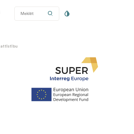
i
 attīstību