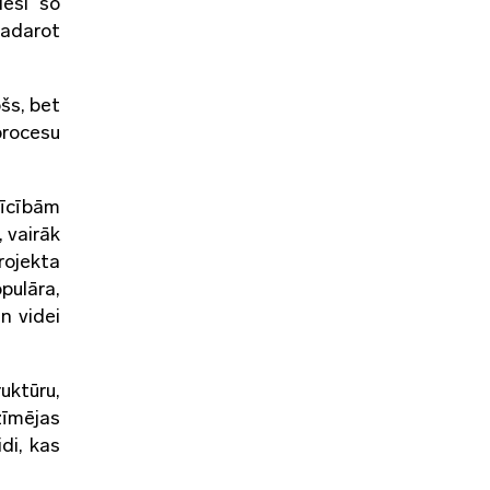
ieši šo
 padarot
šs, bet
procesu
īcībām
 vairāk
rojekta
pulāra,
n videi
uktūru,
zīmējas
di, kas