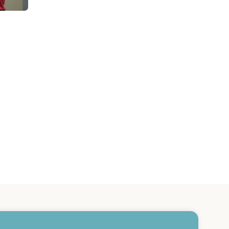
erakstieties jaunumiem un saņemiet aktuālākos