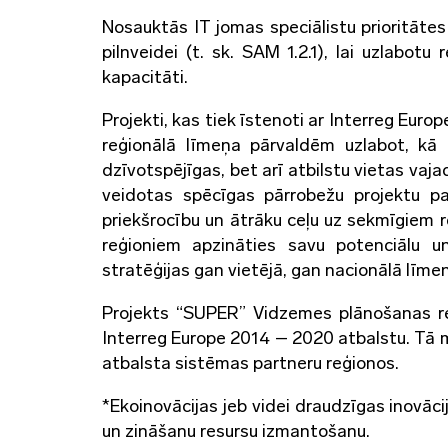
Nosauktās IT jomas speciālistu prioritātes
pilnveidei (t. sk. SAM 1.2.1), lai uzlabo
kapacitāti.
Projekti, kas tiek īstenoti ar Interreg Eur
reģionālā līmeņa pārvaldēm uzlabot, kā a
dzīvotspējīgas, bet arī atbilstu vietas vaj
veidotas spēcīgas pārrobežu projektu p
priekšrocību un ātrāku ceļu uz sekmīgiem 
reģioniem apzināties savu potenciālu un
stratēģijas gan vietējā, gan nacionālā līmen
Projekts “SUPER” Vidzemes plānošanas re
Interreg Europe 2014 – 2020 atbalstu. Tā m
atbalsta sistēmas partneru reģionos.
*Ekoinovācijas jeb videi draudzīgas inovāc
un zināšanu resursu izmantošanu.