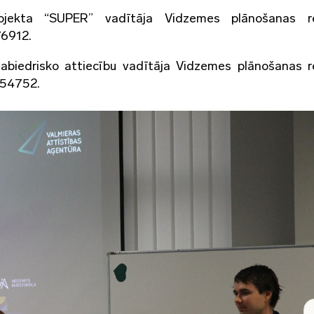
rojekta “SUPER” vadītāja Vidzemes plānošanas re
76912.
 sabiedrisko attiecību vadītāja Vidzemes plānošanas r
454752.