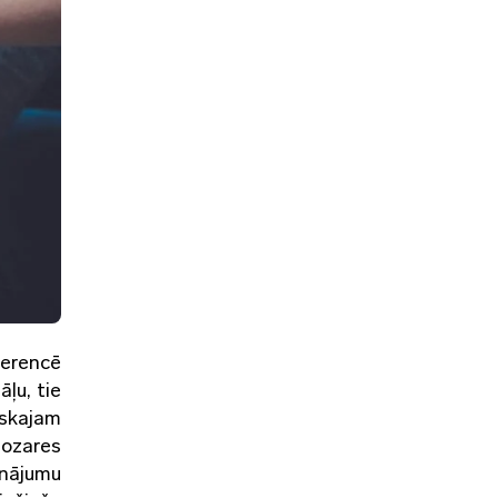
ferencē
ļu, tie
iskajam
nozares
inājumu