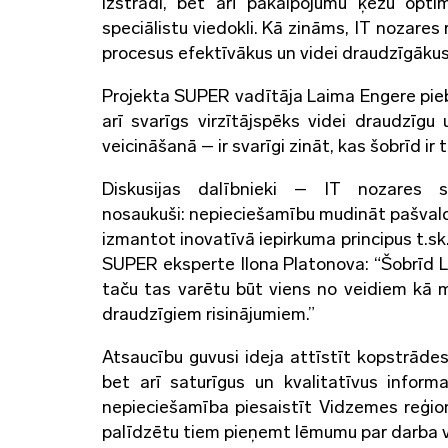
izstrādi, bet arī pakalpojumu ķēžu optimi
speciālistu viedokli. Kā zināms, IT nozares r
procesus efektīvākus un videi draudzīgākus
Projekta SUPER vadītāja Laima Engere piebil
arī svarīgs virzītājspēks videi draudzīg
veicināšanā – ir svarīgi zināt, kas šobrīd ir 
Diskusijas dalībnieki – IT nozares sp
nosaukuši: nepieciešamību mudināt pašvaldī
izmantot inovatīvā iepirkuma principus t.sk
SUPER eksperte Ilona Platonova: “Šobrīd L
taču tas varētu būt viens no veidiem kā 
draudzīgiem risinājumiem.”
Atsaucību guvusi ideja attīstīt kopstrādes 
bet arī saturīgus un kvalitatīvus infor
nepieciešamība piesaistīt Vidzemes reģion
palīdzētu tiem pieņemt lēmumu par darba vi