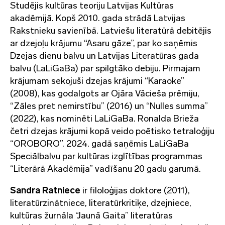
Studējis kultūras teoriju Latvijas Kultūras
akadēmijā. Kopš 2010. gada strādā Latvijas
Rakstnieku savienībā. Latviešu literatūrā debitējis
ar dzejoļu krājumu “Asaru gāze”, par ko saņēmis
Dzejas dienu balvu un Latvijas Literatūras gada
balvu (LaLiGaBa) par spilgtāko debiju. Pirmajam
krājumam sekojuši dzejas krājumi “Karaoke”
(2008), kas godalgots ar Ojāra Vācieša prēmiju,
“Zāles pret nemirstību” (2016) un “Nulles summa”
(2022), kas nominēti LaLiGaBa. Ronalda Brieža
četri dzejas krājumi kopā veido poētisko tetraloģiju
“OROBORO”. 2024. gadā saņēmis LaLiGaBa
Speciālbalvu par kultūras izglītības programmas
“Literārā Akadēmija” vadīšanu 20 gadu garumā.
Sandra Ratniece
ir filoloģijas doktore (2011),
literatūrzinātniece, literatūrkritiķe, dzejniece,
kultūras žurnāla “Jaunā Gaita” literatūras