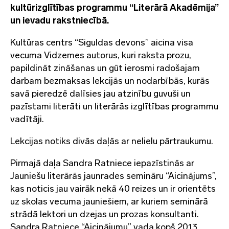
kultūrizglītības programmu
“
Literārā Akadēmija”
un ievadu rakstniecībā.
Kultūras centrs “Siguldas devons” aicina visa
vecuma Vidzemes autorus, kuri raksta prozu,
papildināt zināšanas un gūt ierosmi radošajam
darbam bezmaksas lekcijās un nodarbībās, kurās
savā pieredzē dalīsies jau atzinību guvuši un
pazīstami literāti un literārās izglītības programmu
vadītāji.
Lekcijas notiks divās daļās ar nelielu pārtraukumu.
Pirmajā daļa Sandra Ratniece iepazīstinās ar
Jauniešu literārās jaunrades semināru “Aicinājums”,
kas noticis jau vairāk nekā 40 reizes un ir orientēts
uz skolas vecuma jauniešiem, ar kuriem seminārā
strādā lektori un dzejas un prozas konsultanti.
Sandra Ratniece “Aicinājumu” vada kopš 2013.