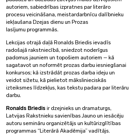
autoriem, sabiedrības izpratnes par literāro
procesu veicināšana, meistardarbnīcu dalībnieku
iekļaušana Dzejas dienu un Prozas
lasījumu programmās.
Lekcijas otrajā daļā Ronalds Briedis ievadīs
radošajā rakstniecībā, sniedzot noderīgus
padomus jauniem un topošiem autoriem – kā
sagatavot un noformēt prozas darbu iesniegšanai
konkursos; kā izstrādāt prozas darba ideju un
veidot sižetu, kā pielietot mākslinieciskās
izteiksmes līdzekļus, kas tekstu padara par literāru
darbu.
Ronalds Briedis
ir dzejnieks un dramaturgs,
Latvijas Rakstnieku savienības Jauno un iesācēju
autoru semināru organizētājs un kultūrizglītības
programmas “Literārā Akadēmija” vadītājs.