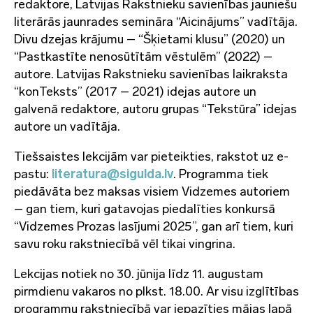
redaktore, Latvijas Rakstnieku savienības jauniešu
literārās jaunrades semināra “Aicinājums” vadītāja.
Divu dzejas krājumu – “Šķietami klusu” (2020) un
“Pastkastīte nenosūtītām vēstulēm” (2022) –
autore. Latvijas Rakstnieku savienības laikraksta
“konTeksts” (2017 – 2021) idejas autore un
galvenā redaktore, autoru grupas “Tekstūra” idejas
autore un vadītāja.
Tiešsaistes lekcijām var pieteikties, rakstot uz e-
pastu:
literatura@sigulda.lv
. Programma tiek
piedāvāta bez maksas visiem Vidzemes autoriem
– gan tiem, kuri gatavojas piedalīties konkursā
“Vidzemes Prozas lasījumi 2025”, gan arī tiem, kuri
savu roku rakstniecībā vēl tikai vingrina.
Lekcijas notiek no 30. jūnija līdz 11. augustam
pirmdienu vakaros no plkst. 18.00. Ar visu izglītības
programmu rakstniecībā var iepazīties mājas lapā