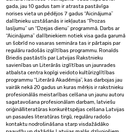
gada, jau 10 gadus tam ir atrasta pastāvīga
norises vieta un pēdējos 7 gadus “Aicinājuma”
dalībnieku uzstāšanās ir iekļautas “Prozas
lasījumu” un “Dzejas dienu” programmā. Darbs ar
“Aicinājuma” dalībniekiem notiek visa gada garumā
un šobrīd no vasaras semināra tas ir pārtapis par
regulāru radošās izglītības programmu. Ronalds
Briedis pastāstīs par Latvijas Rakstnieku
savienības un Literārās izglītības un jaunrades
atbalsta centra kopīgi veidoto kultūrizglītības
programmu “Literārā Akadēmija”, kas darbojas jau
vairāk nekā 20 gadus un kuras mērķis ir rakstnieku
profesionālās meistarības celšana un jaunu autoru
sagatavošana profesionālam darbam, latviešu
oriģinālliteratūras konkurētspējas celšana Latvijas
un pasaules literatūras tirgū, regulāru radošo
kontaktu nodrošināšana starp visdažādāko
paaudžu un dažādās Latvijas malās dzīvojošiem