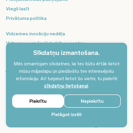
Viegli lasīt
Privātuma politika
Vidzemes inovāciju nedēļa
Vidzemes uzņēmējdarbības centrs
Sīkdatņu izmantošana.
Balso Vidzeme
Pierakstieties jaunumiem un saņemiet aktuālākos
Mēs izmantojam sīkdatnes, lai tev būtu ērtāk lietot
jaunumus savā e-pastā!
mūsu mājaslapu un piedāvātu tev interesējošu
informāciju. Arī turpinot lietot šo vietni, tu piekrīti
Pieteikties jaunumiem
sīkdatņu lietošanai
.
Piekrītu
Nepiekrītu
Pielāgot izvēli
© 2024 Vidzemes plānošanas reģions