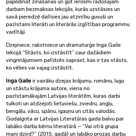
papildināt zināšanas un gūt ierosmi radošajam
darbam bezmaksas lekcijās, kurās uzstāsies un
savā pieredzē dalīsies jau atzinību guvuši un
pazīstami literāti un literārās izglītības programmu
vadītāji.
Dzejniece, rakstniece un dramaturģe Inga Gaile
lekcijā “Stāsts, ko izstāstīt” caur dažādiem
vingrinājumiem palīdzēs saprast, kas ir tas stāsts,
ko vēlies vai vajag izstāstīt.
Inga Gaile
ir vairāku dzejas krājumu, romānu, lugu
un stāstu krājuma autore, viena no
pazīstamākajām Latvijas literātēm, kuras darbi
tulkoti un atdzejoti lietuviešu, zviedru, angļu,
bengāļu, vācu, spāņu, igauņu un citās valodās.
Godalgota ar Latvijas Literatūras gada balvu par
labāko darbu bērnu literatūrā – “Vai otrā grupa
mani dzird?” (2015. gadā) un labāko prozas darbu