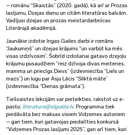
– romānu “Skaistās” (2020. gadā), kā arī ar Prozas
lasījumu, Dzejas dienu un citām literatūras balvām.
Vadījusi dzejas un prozas meistardarbnīcas
Literārajā akadēmijā.
Jaunākie izdotie Ingas Gailes darbi ir romāns
“Jaukumiņš” un dzejas krājums “un varbūt ka mēs
visas izdzīvosim”. Šobrīd izdošanai gatavo dzejoļu
krājumu pusaudžiem “reiz dzīvoja divas meitenes,
mamma un priecīgs Dievs” (izdevniecība “Liels un
mazs”) un lugu par Asju Lācis “Sliktā māte”
(izdevniecība “Dienas grāmata”).
Tiešsaistes lekcijām var pieteikties, rakstot uz e-
pastu:
literatura@sigulda.lv
. Programma tiek
piedāvāta bez maksas visiem Vidzemes autoriem
– gan tiem, kuri gatavojas piedalīties konkursā
“Vidzemes Prozas lasījumi 2025”, gan arī tiem, kuri