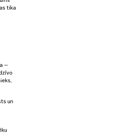
as tika
ča –
(dzīvo
ieks,
sts un
ēku