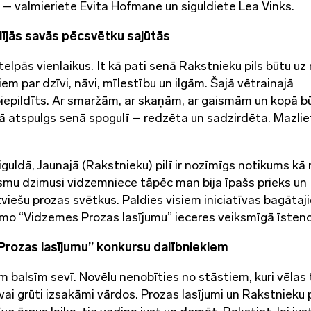
– valmieriete Evita Hofmane un siguldiete Lea Vinks.
lījās savās pēcsvētku sajūtās
telpās vienlaikus. It kā pati senā Rakstnieku pils būtu uz 
iem par dzīvi, nāvi, mīlestību un ilgām. Šajā vētrainajā
 piepildīts. Ar smaržām, ar skaņām, ar gaismām un kopā 
kā atspulgs senā spogulī – redzēta un sadzirdēta. Mazlie
guldā, Jaunajā (Rakstnieku) pilī ir nozīmīgs notikums k
smu dzimusi vidzemniece tāpēc man bija īpašs prieks un
viešu prozas svētkus. Paldies visiem iniciatīvas bagātaj
 pirmo “Vidzemes Prozas lasījumu” ieceres veiksmīgā īsten
rozas lasījumu” konkursu dalībniekiem
m balsīm sevī. Novēlu nenobīties no stāstiem, kuri vēlas
i vai grūti izsakāmi vārdos. Prozas lasījumi un Rakstnieku p