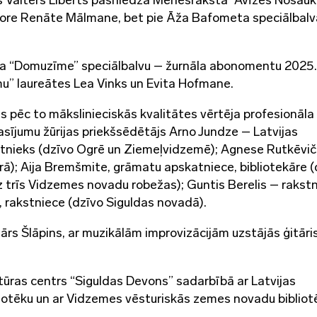
ore Renāte Mālmane, bet pie Āža Bafometa speciālbalv
nāla “Domuzīme” speciālbalvu – žurnāla abonomentu 2025.
” laureātes Lea Vinks un Evita Hofmane.
 pēc to mākslinieciskās kvalitātes vērtēja profesionāla
asījumu žūrijas priekšsēdētājs Arno Jundze – Latvijas
stnieks (dzīvo Ogrē un Ziemeļvidzemē); Agnese Rutkēvi
erā); Aija Bremšmite, grāmatu apskatniece, bibliotekāre 
 trīs Vidzemes novadu robežas); Guntis Berelis – rakstn
e, rakstniece (dzīvo Siguldas novadā).
ārs Šlāpins, ar muzikālām improvizācijām uzstājās ģitāri
tūras centrs “Siguldas Devons” sadarbībā ar Latvijas
liotēku un ar Vidzemes vēsturiskās zemes novadu bibliot