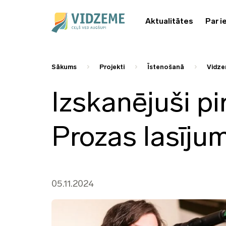
Aktualitātes
Par i
Sākums
Projekti
Īstenošanā
Vidze
Izskanējuši p
Prozas lasījum
05.11.2024