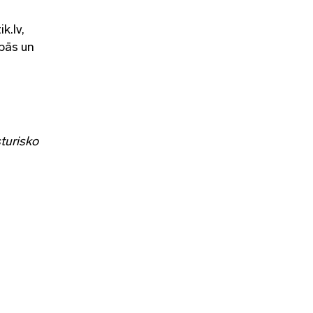
k.lv,
pās un
turisko