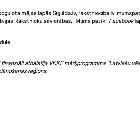
oguļota mājas lapās Sigulda.lv, rakstnieciba.lv, mumspati
Latvijas Rakstnieku savienības, “Mums patīk”
Facebook
la
dule
 finansiāli atbalstīja VKKF mērķprogramma “Latviešu vēs
plānošanas reģions.