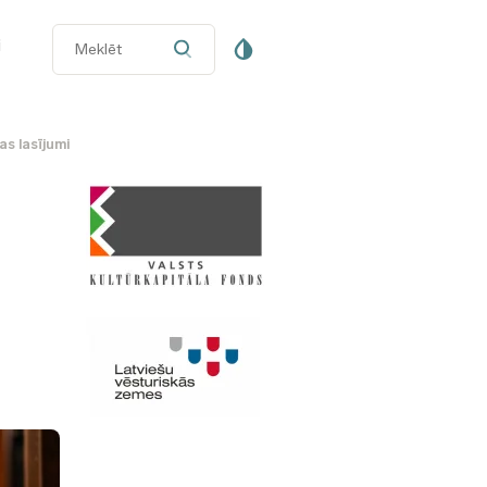
i
s lasījumi