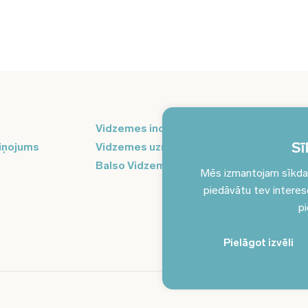
Pi
Vidzemes inovāciju nedēļa
ja
Sī
iņojums
Vidzemes uzņēmējdarbības centrs
Balso Vidzeme
Mēs izmantojam sīkdatn
piedāvātu tev interesēj
pi
Pielāgot izvēli