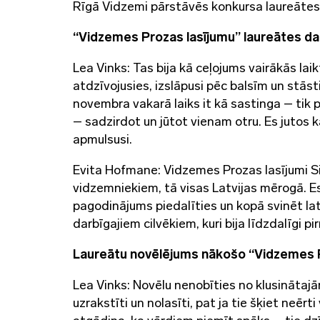
Rīgā Vidzemi pārstāvēs konkursa laureātes 
“Vidzemes Prozas lasījumu” laureātes da
Lea Vinks: Tas bija kā ceļojums vairākās laik
atdzīvojusies, izslāpusi pēc balsīm un stāst
novembra vakarā laiks it kā sastinga – tik
– sadzirdot un jūtot vienam otru. Es jutos 
apmulsusi.
Evita Hofmane: Vidzemes Prozas lasījumi Si
vidzemniekiem, tā visas Latvijas mērogā. E
pagodinājums piedalīties un kopā svinēt lat
darbīgajiem cilvēkiem, kuri bija līdzdalīgi
Laureātu novēlējums nākošo “Vidzemes P
Lea Vinks: Novēlu nenobīties no klusinātajā
uzrakstīti un nolasīti, pat ja tie šķiet neērt