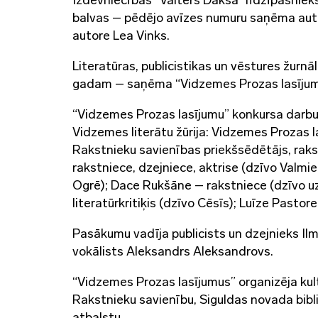
balvas – pēdējo avīzes numuru saņēma aut
autore Lea Vinks.
Literatūras, publicistikas un vēstures žur
gadam – saņēma “Vidzemes Prozas lasījumu
“Vidzemes Prozas lasījumu” konkursa darbus
Vidzemes literātu žūrija: Vidzemes Prozas l
Rakstnieku savienības priekšsēdētājs, rak
rakstniece, dzejniece, aktrise (dzīvo Valmi
Ogrē); Dace Rukšāne – rakstniece (dzīvo uz
literatūrkritiķis (dzīvo Cēsīs); Luīze Pastor
Pasākumu vadīja publicists un dzejnieks Ilm
vokālists Aleksandrs Aleksandrovs.
“Vidzemes Prozas lasījumus” organizēja kul
Rakstnieku savienību, Siguldas novada bib
atbalstu.