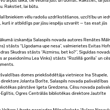
o ārpus laika, tie vedina just un domāt. Rakstiet, lai jus
u. Rakstiet, lai būtu.
alībniekiem vēlu radošu uzdrīkstēšanos, uzcītību un ie
s, kurš ir atbildīgs par jūsu iespēju uzvarēt – tas esat jūs
sākumā izskanēja Salaspils novada autores Renātes Mā
ms) stāsts “Līgodama upe nesa”, valmierietes Evitas Ho
dras Skudras stāsts “Aizmirsu, bet ko?”, Siguldas novad
 ar pseidonīmu Lea Vinks) stāsts “Rozlillā gorilla” un cē
gments.
ašvaldības domes priekšsēdētāja vietniece Ina Stupele,
 direktore Jolanta Borīte, Salaspils novada pašvaldības
ibliotēkas pārstāve Igeta Gredzena, Cēsu novada pašva
Eglītis, Ogres Centrālās bibliotēkas direktore Jautrīte
ks Valters Liberts pasniedza Mēnešraksta “Avīzes Nosau