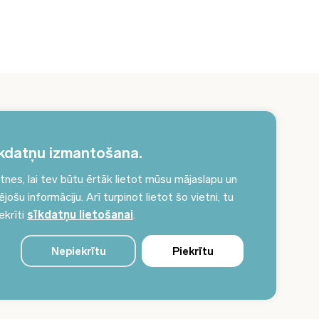
erakstieties jaunumiem un saņemiet aktuālākos
unumus savā e-pastā!
kdatņu izmantošana.
es, lai tev būtu ērtāk lietot mūsu mājaslapu un
Pieteikties jaunumiem
ošu informāciju. Arī turpinot lietot šo vietni, tu
ekrīti
sīkdatņu lietošanai
.
Nepiekrītu
Piekrītu