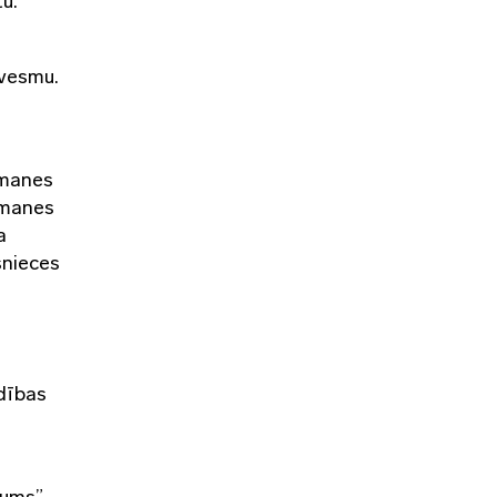
tu.
dvesmu.
lmanes
fmanes
a
snieces
ldības
kums”