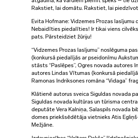
atgādina, ka vārdiem piemīt spēks – tie dzīv
Rakstiet, lai domātu. Rakstiet, lai piedzīvot
Evita Hofmane: Vidzemes Prozas lasījumu d
Nebaidīties piedalīties! Ir tikai viens cilvēk
pats. Pārsteidziet žūriju!
“Vidzemes Prozas lasījumu” noslēguma pa
(konkursā piedalījās ar pseidonīmu Aukstu
stāsts “Paslēpes”, Ogres novada autores In
autores Lindas Vītumas (konkursā piedalījās
Ramonas Indriksones romāna “Vidaga” fra
Klātienē autorus sveica Siguldas novada p
Siguldas novada kultūras un tūrisma centra
deputāte Vera Kalniņa, Salaspils novada b
domes priekšsēdētāja vietnieks Atis Egliņš-
Mežjāne.
Izdevniecības “Valters Dakša” līdzīpašnie