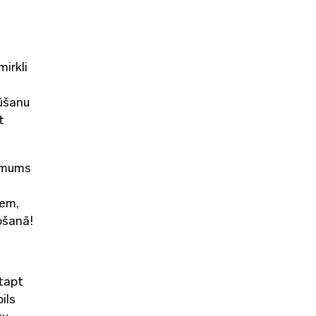
mirkli
būšanu
t
ā mums
iem,
ošanā!
 tapt
ils