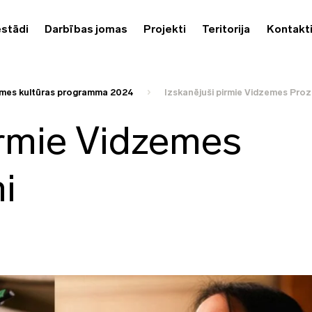
estādi
Darbības jomas
Projekti
Teritorija
Kontakt
mes kultūras programma 2024
Izskanējuši pirmie Vidzemes Proza
irmie Vidzemes
i