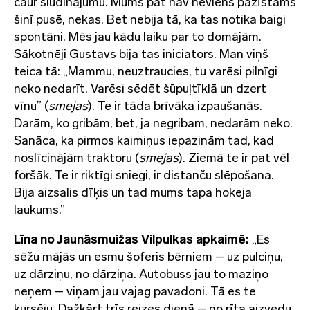
caur sludinājumu. Mums pat nav neviens pazīstams
šinī pusē, nekas. Bet nebija tā, ka tas notika baigi
spontāni. Mēs jau kādu laiku par to domājām.
Sākotnēji Gustavs bija tas iniciators. Man viņš
teica tā: „Mammu, neuztraucies, tu varēsi pilnīgi
neko nedarīt. Varēsi sēdēt šūpuļtīklā un dzert
vīnu” (
smejas
). Te ir tāda brīvāka izpaušanās.
Darām, ko gribām, bet, ja negribam, nedarām neko.
Sanāca, ka pirmos kaimiņus iepazinām tad, kad
noslīcinājām traktoru (
smejas
). Ziemā te ir pat vēl
foršāk. Te ir riktīgi sniegi, ir distanču slēpošana.
Bija aizsalis dīķis un tad mums tapa hokeja
laukums.”
Līna no Jaunāsmuižas Vilpulkas apkaimē:
„Es
sēžu mājās un esmu šoferis bērniem – uz pulciņu,
uz dārziņu, no dārziņa. Autobuss jau to maziņo
neņem – viņam jau vajag pavadoni. Tā es te
kursēju. Dažkārt trīs reizes dienā – no rīta aizvedu,