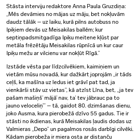
Stāsta interviju redaktore Anna Paula Gruzdiņa:
„Mēs devāmies no mājas uz māju, bet nokļuvām
daudz tālāk – uz laiku, kurā pilns autobuss no
Ipiķiem devās uz Meisakilas ballēm; kur
septiņpadsmitgadīga Ipiķu meitene kļūst par
metāla frēzētāju Meisakilas rūpnīcā un kur caur
Ipiķu mežu ar vilcienu var nokļūt Rīgā.”
Izstāde vēsta par līdzcilvēkiem, kaimiņiem un
vietām mūsu novadā, kur dažkārt joprojām „ir tāds
ceļš, ka mašīna uz ledus iet grāvī pat tad, ja
vienkārši stāv uz vietas”, kā atzīst Līna, bet, „ja tev
pašam mašiņš’ mājā’ nav, ta’ tev jābrauc pa to
jauno veloceliņ’” – tā, gaidot 80. dzimšanas dienu,
joko Ausma, kura pierobežā dzīvo 55 gadus. Tie ir
stāsti no ikdienas, kurā Meisakilas ļaudis dodas uz
Valmieras „Depo” un pagalmos rosās darbīgi cilvēki.
Kādam pierobeža ir miera osta ar distanču