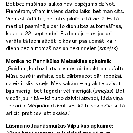
Bet bez mašīnas laukos nav iespējams dzīvot.
Piemēram, vīram ir viens darba laiks, bet man cits.
Viens strādā tur, bet otrs pilnīgi citā vietā. Es tā
mazliet pasmīnēju par to dienu bez automašīnas,
kas bija 22. septembrī. Es domāju – es jau arī
varētu tā lepni sēdēt Ipiķos un pasludināt, ka ir
diena bez automašīnas un nekur neiet (
smejas
).”
Monika no Pennikūlas Meisakilas apkaimē:
„Gaidām, kad uz Latviju varēs aizbraukt pa asfaltu.
Mūsu pusē ir asfalts, bet, pārbraucot pāri robežai,
uzreiz ir slikts ceļš. Mēs sakām – agrāk te dzīvot
bija mierīgi, bet tagad ir vēl mierīgāk (
smejas
). Bet
vispār jau ir tā – kā tu to dzīvīti aizvadi, tāda viņa
tev arī ir. Mēģinām dzīvot sev, kā tu sev dzīvosi, tā
arī citi pret tevi attieksies.”
Lāsma no Jaunāsmuižas Vilpulkas apkaimē: