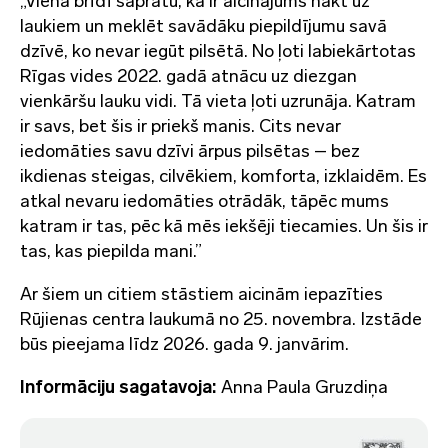
„Vienā brīdī sapratu, ka ir aicinājums nākt uz
laukiem un meklēt savādāku piepildījumu savā
dzīvē, ko nevar iegūt pilsētā. No ļoti labiekārtotas
Rīgas vides 2022. gadā atnācu uz diezgan
vienkāršu lauku vidi. Tā vieta ļoti uzrunāja. Katram
ir savs, bet šis ir priekš manis. Cits nevar
iedomāties savu dzīvi ārpus pilsētas – bez
ikdienas steigas, cilvēkiem, komforta, izklaidēm. Es
atkal nevaru iedomāties otrādāk, tāpēc mums
katram ir tas, pēc kā mēs iekšēji tiecamies. Un šis ir
tas, kas piepilda mani.”
Ar šiem un citiem stāstiem aicinām iepazīties
Rūjienas centra laukumā no 25. novembra. Izstāde
būs pieejama līdz 2026. gada 9. janvārim.
Informāciju sagatavoja:
Anna Paula Gruzdiņa