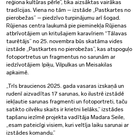
reģiona kultūras pērle”, tika aizsāktas vairākas
tradīcijas. Viena no tām – izstāde „Pastkartes no
pierobežas” – piedzīvo turpinājumu arī šogad.
Rūjienas centra laukumā pie pieminekļa Rūjienas
atbrīvotājiem un kritušajiem karavīriem “Tālavas
taurētājs” no 25. novembra būs skatāma vides
izstāde „Pastkartes no pierobežas”, kas atspoguļo
fotoportretus un fragmentus no sarunām ar
iedzīvotājiem Ipiķu, Vilpulkas un Meisakilas
apkaimē.
„Trīs braucienos 2025. gada vasaras izskaņā un
rudenī aizvadītas 17 sarunas, ko ilustrē izstādē
iekļautie sarunas fragmenti un fotoportreti, taču
satikto cilvēku skaits ir krietni lielāks,” izstādes
tapšanu iezīmē projekta vadītāja Madara Seile,
„esam pateicīgi visiem, kuri veltīja laiku sarunai ar
izstādes komandu.”