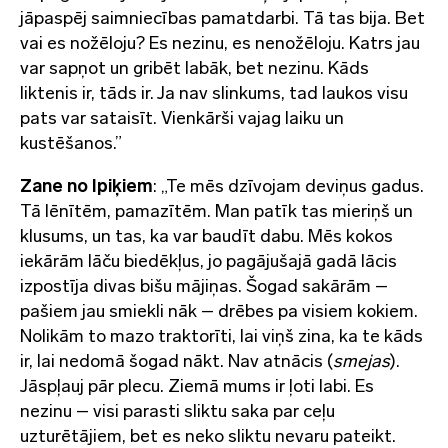
jāpaspēj saimniecības pamatdarbi. Tā tas bija. Bet
vai es nožēloju? Es nezinu, es nenožēloju. Katrs jau
var sapņot un gribēt labāk, bet nezinu. Kāds
liktenis ir, tāds ir. Ja nav slinkums, tad laukos visu
pats var sataisīt. Vienkārši vajag laiku un
kustēšanos.”
Zane no Ipiķiem
: „Te mēs dzīvojam deviņus gadus.
Tā lēnītēm, pamazītēm. Man patīk tas mieriņš un
klusums, un tas, ka var baudīt dabu. Mēs kokos
iekārām lāču biedēkļus, jo pagājušajā gadā lācis
izpostīja divas bišu mājiņas. Šogad sakārām –
pašiem jau smiekli nāk – drēbes pa visiem kokiem.
Nolikām to mazo traktorīti, lai viņš zina, ka te kāds
ir, lai nedomā šogad nākt. Nav atnācis (
smejas
).
Jāspļauj pār plecu. Ziemā mums ir ļoti labi. Es
nezinu – visi parasti sliktu saka par ceļu
uzturētājiem, bet es neko sliktu nevaru pateikt.