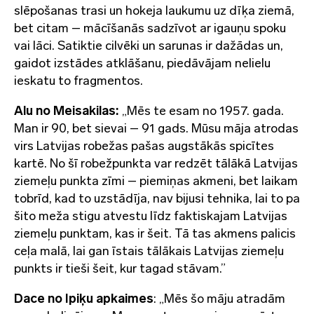
slēpošanas trasi un hokeja laukumu uz dīķa ziemā,
bet citam – mācīšanās sadzīvot ar igauņu spoku
vai lāci. Satiktie cilvēki un sarunas ir dažādas un,
gaidot izstādes atklāšanu, piedāvājam nelielu
ieskatu to fragmentos.
Alu no Meisakilas:
„Mēs te esam no 1957. gada.
Man ir 90, bet sievai – 91 gads. Mūsu māja atrodas
virs Latvijas robežas pašas augstākās spicītes
kartē. No šī robežpunkta var redzēt tālākā Latvijas
ziemeļu punkta zīmi – piemiņas akmeni, bet laikam
tobrīd, kad to uzstādīja, nav bijusi tehnika, lai to pa
šito meža stigu atvestu līdz faktiskajam Latvijas
ziemeļu punktam, kas ir šeit. Tā tas akmens palicis
ceļa malā, lai gan īstais tālākais Latvijas ziemeļu
punkts ir tieši šeit, kur tagad stāvam.”
Dace no Ipiķu apkaimes
: „Mēs šo māju atradām