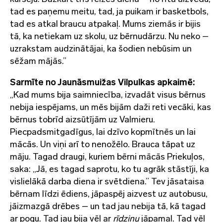
tad es paņemu meitu, tad, ja puikam ir basketbols,
tad es atkal braucu atpakaļ. Mums ziemās ir bijis
tā, ka netiekam uz skolu, uz bērnudārzu. Nu neko –
uzrakstam audzinātājai, ka šodien nebūsim un
sēžam mājās.”
Sarmīte no Jaunāsmuižas Vilpulkas apkaimē:
„Kad mums bija saimniecība, izvadāt visus bērnus
nebija iespējams, un mēs bijām daži reti vecāki, kas
bērnus tobrīd aizsūtījām uz Valmieru.
Piecpadsmitgadīgus, lai dzīvo kopmītnēs un lai
mācās. Un viņi arī to nenožēlo. Brauca tāpat uz
māju. Tagad draugi, kuriem bērni mācās Priekuļos,
saka: „Jā, es tagad saprotu, ko tu agrāk stāstīji, ka
vislielākā darba diena ir svētdiena.” Tev jāsataisa
bērnam līdzi ēdiens, jāpaspēj aizvest uz autobusu,
jāizmazgā drēbes – un tad jau nebija tā, kā tagad
ar pogu. Tad jau bija vēl ar
rīdziņu
jāpamaļ. Tad vēl