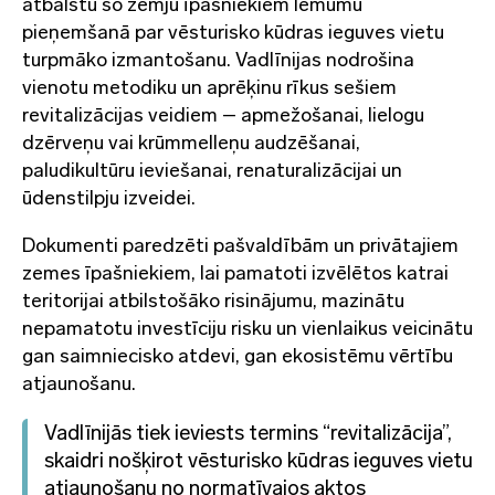
atbalstu šo zemju īpašniekiem lēmumu
pieņemšanā par vēsturisko kūdras ieguves vietu
turpmāko izmantošanu. Vadlīnijas nodrošina
vienotu metodiku un aprēķinu rīkus sešiem
revitalizācijas veidiem – apmežošanai, lielogu
dzērveņu vai krūmmelleņu audzēšanai,
paludikultūru ieviešanai, renaturalizācijai un
ūdenstilpju izveidei.
Dokumenti paredzēti pašvaldībām un privātajiem
zemes īpašniekiem, lai pamatoti izvēlētos katrai
teritorijai atbilstošāko risinājumu, mazinātu
nepamatotu investīciju risku un vienlaikus veicinātu
gan saimniecisko atdevi, gan ekosistēmu vērtību
atjaunošanu.
Vadlīnijās tiek ieviests termins “revitalizācija”,
skaidri nošķirot vēsturisko kūdras ieguves vietu
atjaunošanu no normatīvajos aktos