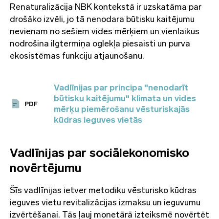
Renaturalizācija NBK kontekstā ir uzskatāma par
drošāko izvēli, jo tā nenodara būtisku kaitējumu
nevienam no sešiem vides mērķiem un vienlaikus
nodrošina ilgtermiņa oglekļa piesaisti un purva
ekosistēmas funkciju atjaunošanu.
Vadlīnijas par principa "nenodarīt
būtisku kaitējumu" klimata un vides
PDF
mērķu piemērošanu vēsturiskajās
kūdras ieguves vietās
Vadlīnijas par sociālekonomisko
novērtējumu
Šīs vadlīnijas ietver metodiku vēsturisko kūdras
ieguves vietu revitalizācijas izmaksu un ieguvumu
izvērtēšanai. Tās ļauj monetārā izteiksmē novērtēt