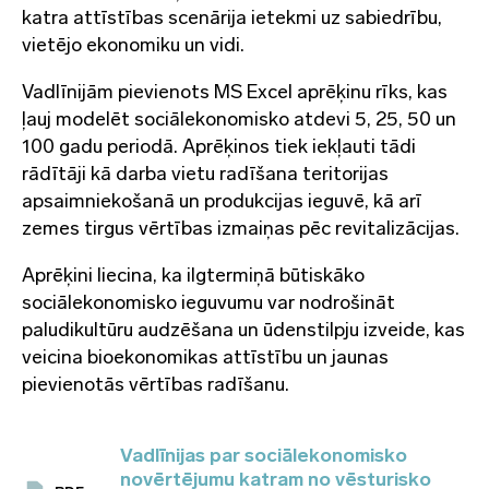
katra attīstības scenārija ietekmi uz sabiedrību,
vietējo ekonomiku un vidi.
Vadlīnijām pievienots MS Excel aprēķinu rīks, kas
ļauj modelēt sociālekonomisko atdevi 5, 25, 50 un
100 gadu periodā. Aprēķinos tiek iekļauti tādi
rādītāji kā darba vietu radīšana teritorijas
apsaimniekošanā un produkcijas ieguvē, kā arī
zemes tirgus vērtības izmaiņas pēc revitalizācijas.
Aprēķini liecina, ka ilgtermiņā būtiskāko
sociālekonomisko ieguvumu var nodrošināt
paludikultūru audzēšana un ūdenstilpju izveide, kas
veicina bioekonomikas attīstību un jaunas
pievienotās vērtības radīšanu.
Vadlīnijas par sociālekonomisko
novērtējumu katram no vēsturisko