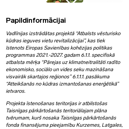
Papildinformācijai
Vadlīnijas izstrādātas projektā “Atbalsts vēsturisko
kūdras ieguves vietu revitalizācijai”, kas tiek
īstenots Eiropas Savienības kohēzijas politikas
programmas 2021.-2027. gadam 6.1.1. specifiskā
atbalsta mērķa “Pārejas uz klimatneitralitāti radīto
ekonomisko, sociālo un vides seku mazināšana
visvairāk skartajos reģionos” 6.1.1.1. pasākuma
“Atteikšanās no kūdras izmantošanas enerģētikā”
ietvaros.
Projekta īstenošanas teritorijas ir atbilstošas
Taisnīgas pārkārtošanās teritoriālajam plāna
tvērumam, kurš nosaka Taisnīgas pārkārtošanās
fonda finansējuma pieejamību Kurzemes, Latgales,