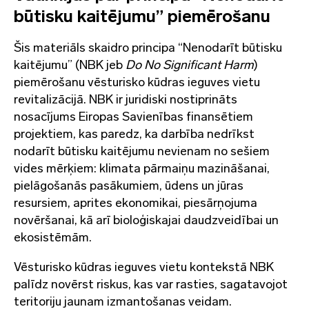
būtisku kaitējumu” piemērošanu
Šis materiāls skaidro principa “Nenodarīt būtisku
kaitējumu” (NBK jeb
Do No Significant Harm
)
piemērošanu vēsturisko kūdras ieguves vietu
revitalizācijā. NBK ir juridiski nostiprināts
nosacījums Eiropas Savienības finansētiem
projektiem, kas paredz, ka darbība nedrīkst
nodarīt būtisku kaitējumu nevienam no sešiem
vides mērķiem: klimata pārmaiņu mazināšanai,
pielāgošanās pasākumiem, ūdens un jūras
resursiem, aprites ekonomikai, piesārņojuma
novēršanai, kā arī bioloģiskajai daudzveidībai un
ekosistēmām.
Vēsturisko kūdras ieguves vietu kontekstā NBK
palīdz novērst riskus, kas var rasties, sagatavojot
teritoriju jaunam izmantošanas veidam.