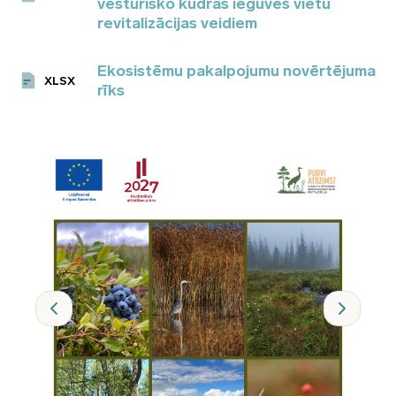
vēsturisko kūdras ieguves vietu
revitalizācijas veidiem
Ekosistēmu pakalpojumu novērtējuma
XLSX
rīks