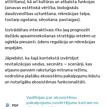
attīrīšanu), kā arī kultūras un atbalsta funkcijas
(ainavas estētiskā vērtība, bioloģiskās
daudzveidības uzturēšana, rekreācijas telpa,
tostarp ogošana, sēņošana, pastaigas).
Izstrādātais interaktīvais rīks ļauj prognozēt
dažādu apsaimniekošanas stratēģiju ietekmi uz
oglekļa piesaisti, ūdens regulāciju un rekreācijas
iespējām.
Jāpiebilst, ka šajā kontekstā izvērtējot
revitalizācijas veidus, secināts – scenāriji, kas
atjauno purviem raksturīgo mitruma režīmu,
nodrošina plašāku ekosistēmu pakalpojumu klāstu
un noturīgāku ekosistēmas funkcionalitāti.
Vadlīnijas par ekosistēmu
pakalpojumu novērtējumu katram no
PDF