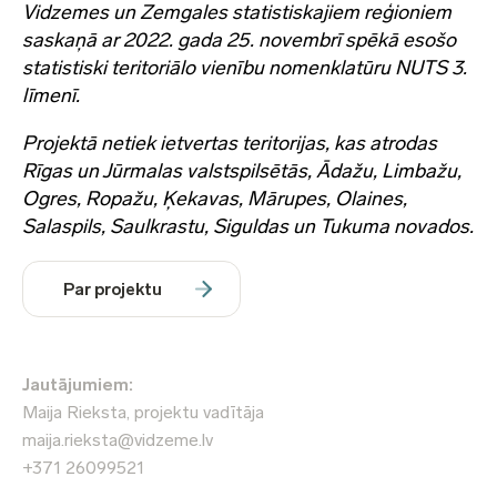
Vidzemes un Zemgales statistiskajiem reģioniem
saskaņā ar 2022. gada 25. novembrī spēkā esošo
statistiski teritoriālo vienību nomenklatūru NUTS 3.
līmenī.
Projektā netiek ietvertas teritorijas, kas atrodas
Rīgas un Jūrmalas valstspilsētās, Ādažu, Limbažu,
Ogres, Ropažu, Ķekavas, Mārupes, Olaines,
Salaspils, Saulkrastu, Siguldas un Tukuma novados.
Par projektu
Jautājumiem:
Maija Rieksta, projektu vadītāja
maija.rieksta@vidzeme.lv
+371 26099521