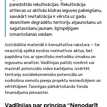
paredzētās rekultivācijas. Rekultivācija
attiecas uz aktīvās kūdras ieguves pabeigšanu,
savukārt revitalizācija ir vērsta uz gadu
desmitiem degradētu teritoriju atjaunošanu un
sagatavošanu jaunam, ilgtspējīgam
izmantošanas veidam.
Izstrādātie materiāli ir konsultatīva rakstura – tie
neaizstāj spēkā esošos normatīvos aktus, bet
papildina tos ar specifisku metodiku izmaksu un
ieguvumu analīzei. Vadlīnijas palīdz novērst vai
mazināt potenciālo vides kaitējumu, izvērtēt
teritoriju sociālekonomisko potenciālu un
nodrošina vienotu pieeju projektu iesniedzējiem un
vērtētājiem Taisnīgas pārkārtošanās fonda
finansējuma piesaistei.
Vadlīnijas par principa “Nenodarīt