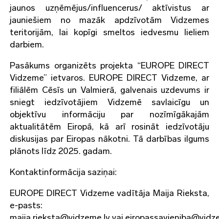
jaunos uzņēmējus/influencerus/ aktīvistus ar
jauniešiem no mazāk apdzīvotām Vidzemes
teritorijām, lai kopīgi smeltos iedvesmu lieliem
darbiem.
Pasākums organizēts projekta “EUROPE DIRECT
Vidzeme” ietvaros. EUROPE DIRECT Vidzeme, ar
filiālēm Cēsīs un Valmierā, galvenais uzdevums ir
sniegt iedzīvotājiem Vidzemē savlaicīgu un
objektīvu informāciju par nozīmīgākajām
aktualitātēm Eiropā, kā arī rosināt iedzīvotāju
diskusijas par Eiropas nākotni. Tā darbības ilgums
plānots līdz 2025. gadam.
Kontaktinformācija saziņai:
EUROPE DIRECT Vidzeme vadītāja Maija Rieksta,
e-pasts:
maija.rieksta@vidzeme.lv vai eiropassavieniba@vidz