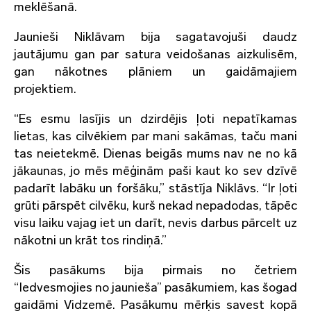
meklēšanā.
Jaunieši Niklāvam bija sagatavojuši daudz
jautājumu gan par satura veidošanas aizkulisēm,
gan nākotnes plāniem un gaidāmajiem
projektiem.
“Es esmu lasījis un dzirdējis ļoti nepatīkamas
lietas, kas cilvēkiem par mani sakāmas, taču mani
tas neietekmē. Dienas beigās mums nav ne no kā
jākaunas, jo mēs mēģinām paši kaut ko sev dzīvē
padarīt labāku un foršāku,” stāstīja Niklāvs. “Ir ļoti
grūti pārspēt cilvēku, kurš nekad nepadodas, tāpēc
visu laiku vajag iet un darīt, nevis darbus pārcelt uz
nākotni un krāt tos rindiņā.”
Šis pasākums bija pirmais no četriem
“Iedvesmojies no jaunieša” pasākumiem, kas šogad
gaidāmi Vidzemē. Pasākumu mērķis savest kopā