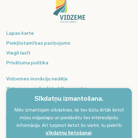
Lapas karte
Piekļūstamības paziņojums
Viegli lasīt
Privātuma politika
Vidzemes inovāciju nedēļa
Vidzemes uzņēmējdarbības centrs
Sīkdatņu izmantošana.
Balso Vidzeme
Pierakstieties jaunumiem un saņemiet aktuālākos
Mēs izmantojam sīkdatnes, lai tev būtu ērtāk lietot
jaunumus savā e-pastā!
mūsu mājaslapu un piedāvātu tev interesējošu
informāciju. Arī turpinot lietot šo vietni, tu piekrīti
Pieteikties jaunumiem
sīkdatņu lietošanai
.