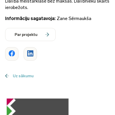
Dalība meistarklasē bez maksas. Dalībnieku skaits
ierobežots.
Informāciju sagatavoja:
Zane Sērmaukša
Par projektu
Uz sākumu