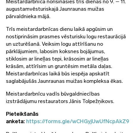
Meistardarbnīca norisināsies trīs dienas no 9. – 11.
augustamvēsturiskajā Jaunraunas muižas
pārvaldnieka mājā.
Trīs meistardarbnīcas dienu laikā apgūsim un
nostiprināsim prasmes vēsturisku logu restaurācijā
un uzturēšanā. Veiksim logu attīrīšanu no
pārklājumiem, labosim koksnes bojājumus,
stiklosim ar lineļļas tepi, krāsosim ar lineļļas
krāsām, attīrīsim un gruntēsim metāla daļas.
Meistardarbnīcas laikā būs iespēja apskatīt
saglabājušās Jaunraunas muižas kompleksa ēkas.
Meistardarbnīcu vadīs būvgaldniecības
izstrādājumu restaurators Jānis Tolpežņikovs.
Pieteikšanās
anketa:
https://forms.gle/wCHGyjUwUfNcpAkZ9