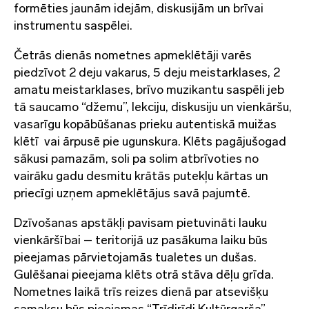
formēties jaunām idejām, diskusijām un brīvai
instrumentu saspēlei.
Četrās dienās nometnes apmeklētāji varēs
piedzīvot 2 deju vakarus, 5 deju meistarklases, 2
amatu meistarklases, brīvo muzikantu saspēli jeb
tā saucamo “džemu”, lekciju, diskusiju un vienkāršu,
vasarīgu kopābūšanas prieku autentiskā muižas
klētī vai ārpusē pie ugunskura. Klēts pagājušogad
sākusi pamazām, soli pa solim atbrīvoties no
vairāku gadu desmitu krātās putekļu kārtas un
priecīgi uzņem apmeklētājus savā pajumtē.
Dzīvošanas apstākļi pavisam pietuvināti lauku
vienkāršībai – teritorijā uz pasākuma laiku būs
pieejamas pārvietojamās tualetes un dušas.
Gulēšanai pieejama klēts otrā stāva dēļu grīda.
Nometnes laikā trīs reizes dienā par atsevišķu