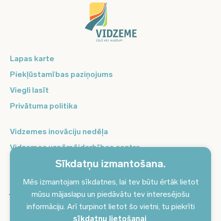
Lapas karte
Piekļūstamības paziņojums
Viegli lasīt
Privātuma politika
Vidzemes inovāciju nedēļa
Vidzemes uzņēmējdarbības centrs
Sīkdatņu izmantošana.
Balso Vidzeme
Pierakstieties jaunumiem un saņemiet aktuālākos
Mēs izmantojam sīkdatnes, lai tev būtu ērtāk lietot
jaunumus savā e-pastā!
mūsu mājaslapu un piedāvātu tev interesējošu
informāciju. Arī turpinot lietot šo vietni, tu piekrīti
Pieteikties jaunumiem
sīkdatņu lietošanai
.