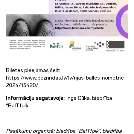
Biļetes pieejamas šeit:
https://www.bezrindas.lv/lv/rijas-balles-nometne-
2024/13420/
Informāciju sagatavoja:
Inga Dūka, biedrība
“BalTfolk”
Pasākumu organizē: biedrība “BalTfolk”, biedrība