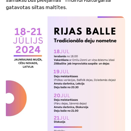
samaksu būs pieejamas “Trīdirīdi Kultūrgarša”
gatavotas siltas maltītes.