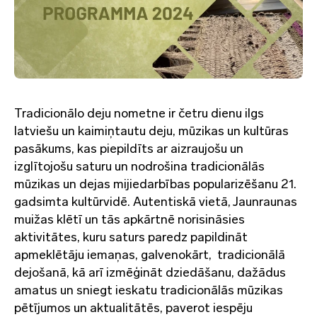
Tradicionālo deju nometne ir četru dienu ilgs
latviešu un kaimiņtautu deju, mūzikas un kultūras
pasākums, kas piepildīts ar aizraujošu un
izglītojošu saturu un nodrošina tradicionālās
mūzikas un dejas mijiedarbības popularizēšanu 21.
gadsimta kultūrvidē. Autentiskā vietā, Jaunraunas
muižas klētī un tās apkārtnē norisināsies
aktivitātes, kuru saturs paredz papildināt
apmeklētāju iemaņas, galvenokārt, tradicionālā
dejošanā, kā arī izmēģināt dziedāšanu, dažādus
amatus un sniegt ieskatu tradicionālās mūzikas
pētījumos un aktualitātēs, paverot iespēju