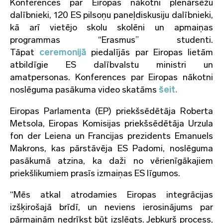
Konferences par Eiropas nākotni plenārsēžu
dalībnieki, 120 ES pilsoņu paneļdiskusiju dalībnieki,
kā arī vietējo skolu skolēni un apmaiņas
programmas “Erasmus” studenti.
Tāpat
ceremonijā
piedalījās par Eiropas lietām
atbildīgie ES dalībvalstu ministri un
amatpersonas. Konferences par Eiropas nākotni
noslēguma pasākuma video skatāms
šeit.
Eiropas Parlamenta (EP) priekšsēdētāja Roberta
Metsola, Eiropas Komisijas priekšsēdētāja Urzula
fon der Leiena un Francijas prezidents Emanuels
Makrons, kas pārstāvēja ES Padomi, noslēguma
pasākumā atzina, ka daži no vērienīgākajiem
priekšlikumiem prasīs izmaiņas ES līgumos.
“Mēs atkal atrodamies Eiropas integrācijas
izšķirošajā brīdī, un neviens ierosinājums par
pārmaiņām nedrīkst būt izslēgts. Jebkurš process,