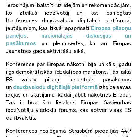
Ierosinājumi balstīti uz idejām un rekomendācijām,
ko izteikuši iedzīvotāji un, kas iesniegtas
Konferences daudzvalodu digitālajā platformā,
jautājumiem, kas tikuši apspriesti
Eiropas pilsoņu
paneļos
,
nacionālajās diskusijās un
pasākumos
un plenārsēdēs, kā arī Eiropas
Jaunatnes gada aktivitāšu laikā.
Konference par Eiropas nākotni bija unikāls, gadu
ilgs demokrātiskās līdzdalības maratons. Tās laikā
ES valstu pilsoņi iesaistījās pasākumos
un
daudzvalodu digitālajā platformā
izteica savas
idejas un skatījumu, kādai jābūt nākotnes Eiropai.
Tas ir līdz šim lielākais Eiropas Savienības
iedzīvotāju viedokļu forums, kas aptver visas ES
dalībvalstis.
Konferences noslēgumā Strasbūrā piedalījās 449