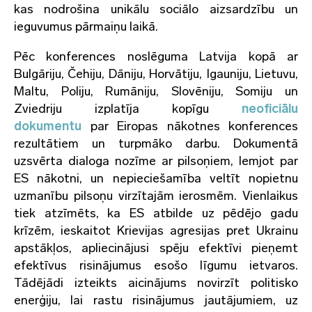
kas nodrošina unikālu sociālo aizsardzību un
ieguvumus pārmaiņu laikā.
Pēc konferences noslēguma Latvija kopā ar
Bulgāriju, Čehiju, Dāniju, Horvātiju, Igauniju, Lietuvu,
Maltu, Poliju, Rumāniju, Slovēniju, Somiju un
Zviedriju izplatīja kopīgu
neoficiālu
dokumentu
par Eiropas nākotnes konferences
rezultātiem un turpmāko darbu. Dokumentā
uzsvērta dialoga nozīme ar pilsoņiem, lemjot par
ES nākotni, un nepieciešamība veltīt nopietnu
uzmanību pilsoņu virzītajām ierosmēm. Vienlaikus
tiek atzīmēts, ka ES atbilde uz pēdējo gadu
krīzēm, ieskaitot Krievijas agresijas pret Ukrainu
apstākļos, apliecinājusi spēju efektīvi pieņemt
efektīvus risinājumus esošo līgumu ietvaros.
Tādējādi izteikts aicinājums novirzīt politisko
enerģiju, lai rastu risinājumus jautājumiem, uz