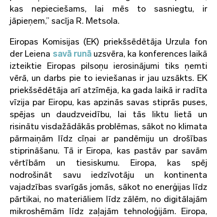
kas nepieciešams, lai mēs to sasniegtu, ir
jāpieņem,” sacīja R. Metsola.
Eiropas Komisijas (EK) priekšsēdētāja Urzula fon
der Leiena
savā runā
uzsvēra, ka konferences laikā
izteiktie Eiropas pilsoņu ierosinājumi tiks ņemti
vērā, un darbs pie to ieviešanas ir jau uzsākts. EK
priekšsēdētāja arī atzīmēja, ka gada laikā ir radīta
vīzija par Eiropu, kas apzinās savas stiprās puses,
spējas un daudzveidību, lai tās liktu lietā un
risinātu visdažādākās problēmas, sākot no klimata
pārmaiņām līdz cīņai ar pandēmiju un drošības
stiprināšanu. Tā ir Eiropa, kas pastāv par savām
vērtībām un tiesiskumu. Eiropa, kas spēj
nodrošināt savu iedzīvotāju un kontinenta
vajadzības svarīgās jomās, sākot no enerģijas līdz
pārtikai, no materiāliem līdz zālēm, no digitālajām
mikroshēmām līdz zaļajām tehnoloģijām. Eiropa,