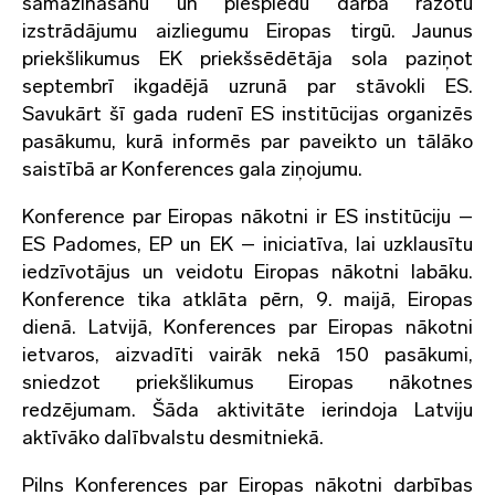
samazināšanu un piespiedu darbā ražotu
izstrādājumu aizliegumu Eiropas tirgū. Jaunus
priekšlikumus EK priekšsēdētāja sola paziņot
septembrī ikgadējā uzrunā par stāvokli ES.
Savukārt šī gada rudenī ES institūcijas organizēs
pasākumu, kurā informēs par paveikto un tālāko
saistībā ar Konferences gala ziņojumu.
Konference par Eiropas nākotni ir ES institūciju –
ES Padomes, EP un EK – iniciatīva, lai uzklausītu
iedzīvotājus un veidotu Eiropas nākotni labāku.
Konference tika atklāta pērn, 9. maijā, Eiropas
dienā. Latvijā, Konferences par Eiropas nākotni
ietvaros, aizvadīti vairāk nekā 150 pasākumi,
sniedzot priekšlikumus Eiropas nākotnes
redzējumam. Šāda aktivitāte ierindoja Latviju
aktīvāko dalībvalstu desmitniekā.
Pilns Konferences par Eiropas nākotni darbības