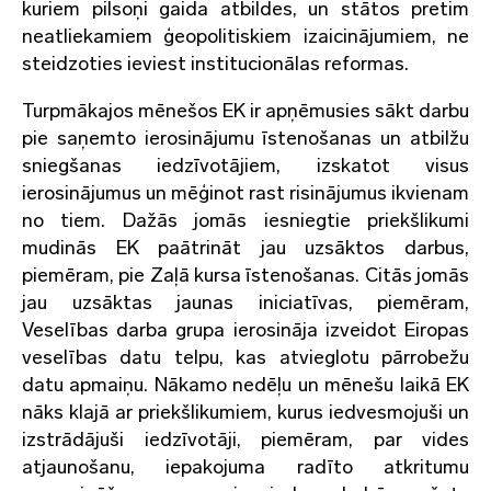
kuriem pilsoņi gaida atbildes, un stātos pretim
neatliekamiem ģeopolitiskiem izaicinājumiem, ne
steidzoties ieviest institucionālas reformas.
Turpmākajos mēnešos EK ir apņēmusies sākt darbu
pie saņemto ierosinājumu īstenošanas un atbilžu
sniegšanas iedzīvotājiem, izskatot visus
ierosinājumus un mēģinot rast risinājumus ikvienam
no tiem. Dažās jomās iesniegtie priekšlikumi
mudinās EK paātrināt jau uzsāktos darbus,
piemēram, pie Zaļā kursa īstenošanas. Citās jomās
jau uzsāktas jaunas iniciatīvas, piemēram,
Veselības darba grupa ierosināja izveidot Eiropas
veselības datu telpu, kas atvieglotu pārrobežu
datu apmaiņu. Nākamo nedēļu un mēnešu laikā EK
nāks klajā ar priekšlikumiem, kurus iedvesmojuši un
izstrādājuši iedzīvotāji, piemēram, par vides
atjaunošanu, iepakojuma radīto atkritumu